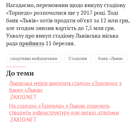
Нагадаємо, перемовини щодо викупу стадіону
«Торпедо» розпочалися ще у 2017 році. Тоді
банк «Львів» хотів продати об’єкт за 12 млн грн,
але згодом знизив вартість до 7,5 млн грн.
Ухвалу про викуп стадіону Львівська міська
рада
прийняла
11 березня.
спортивні майданчики
Стадіони
банк «Львів»
д
До теми
Львівська мерія викупить стадіон «Торпедо» у
банку «Львів»
ZAXID.NET
На стадіоні «Торпедо» у Львові планують
створити інфраструктуру для легкої атлетики
ZAXID.NET