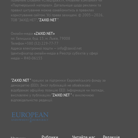
позначені словами «Спецпроєкт», «Новини компаній» чи
«Партнерський матеріал». Детальніше щодо реклами та
правил цитування можна ознайомитись в правилах
користування сайтом. Усі права захищені. © 2005—2026,
ТОВ “ЗАХІД.НЕТ”,
"ZAXID.NET "
.
Онлайн-медіа
«ZAXID.NET»
пл. Галицька, буд. 15, м. Львів, 79008
Телефон
+380 (32) 229-77-77
Адреса електронної пошти —
info@zaxid.net
Ідентифікатор онлайн-медіа в Реєстрі суб'єктів у сфері
медіа — R40-06155
"ZAXID.NET "
працює за підтримки Європейського фонду за
демократію (EED). Зміст публікацій не обов’язково
відображає офіційну позицію EED. Інформація чи погляди,
висловлені у публікаціях
"ZAXID.NET "
є виключною
відповідальністю редакції.
Рубрики
Читайте нас
Редакція