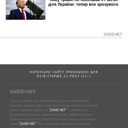
ZAXID.NET
МАТЕРІАЛИ САЙТУ ПРИЗНАЧЕНІ ДЛЯ
ОСІБ СТАРШЕ 21 РОКУ (21+)
ZAXID.NET
При цитуванні і використанні будь-яких матеріалів в
Інтернеті відкриті для пошукових систем гіперпосилання не
нижче першого абзацу на
"ZAXID.NET "
— обов’язкові.
Цитування і використання матеріалів у оффлайн-медіа,
Мобільних додатках, SmartTV можливе лише з письмової
згоди
"ZAXID.NET "
. Всі комерційні рекламні матеріали