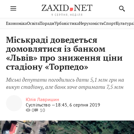
9 СЕРПНЯ, НЕДІЛЯ
Івано-
Публікації
Авто
Словко
Культура
Економіка
Освіта
Поради
Урбаністика
Нерухомість
Спорт
Культура
Стрий
Рівне
Франківськ
Світ
Економіка
Рецепти
Здоров'я
Дрогобич
Львів
Тернопіль
Міськраді доведеться
Кіно
Дім
Спорт
Краєзнавство
Хмельницький
Чернівці
Волинь
домовлятися із банком
Фото
Освіта
Нерухомість
Домашні
Вінниця
Шептицький
«Львів» про зниження ціни
Закарпаття
тварини
стадіону «Торпедо»
Міські депутати погодились дати 5,1 млн грн на
викуп стадіону, але банк хоче отримати 7,5 млн
Юлія Лавришин
Суспільство —
18:45, 6 серпня 2019
0
10