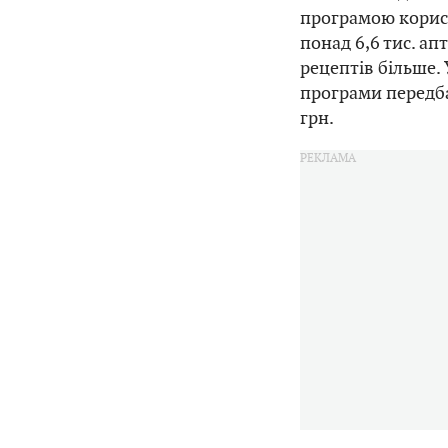
програмою корист
понад 6,6 тис. ап
рецептів більше. 
програми передбач
грн.