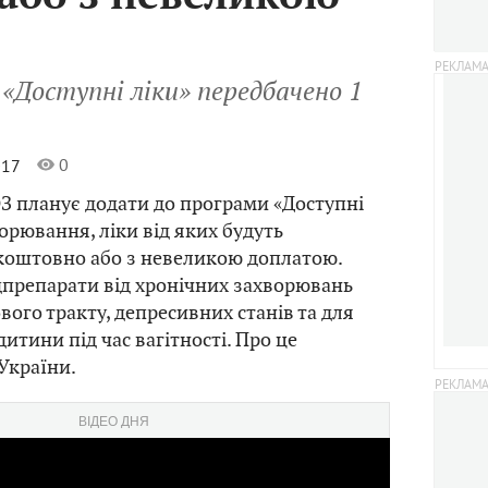
 «Доступні ліки» передбачено 1
0
017
З планує додати до програми «Доступні
орювання, ліки від яких будуть
коштовно або з невеликою доплатою.
дпрепарати від хронічних захворювань
го тракту, депресивних станів та для
 дитини під час вагітності. Про це
країни.
ВІДЕО ДНЯ