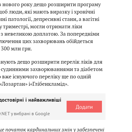
з нового року дещо розширити програму
об люди, які мають виразку і хронічні
ні патології, депресивні стани, а вагітні
 триместрі, могли отримати ліки
 з невеликою доплатою. За попередніми
ключення цих захворювань обійдеться
300 млн грн.
анують дещо розширити перелік ліків для
о-судинними захворюваннями та діабетом
до вже існуючого переліку ще по одній
«
Лозартан
»
і
«
Глібенкламід
»
.
достовірні і найважливіші
Додати
.NET у вибрані в Google
 це початок кардинальних змін у забезпечені