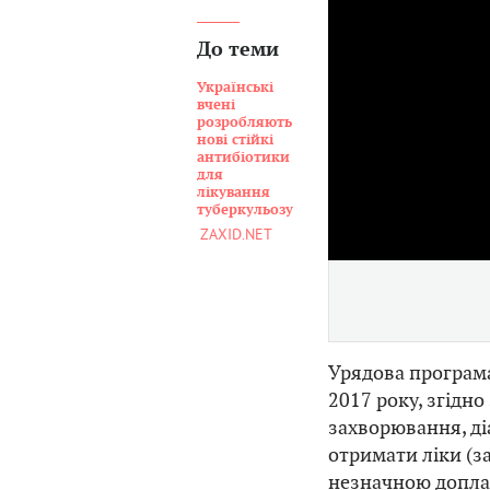
До теми
Українські
вчені
розробляють
нові стійкі
антибіотики
для
лікування
туберкульозу
ZAXID.NET
Урядова програма 
2017 року, згідн
захворювання, д
отримати ліки (з
незначною допла