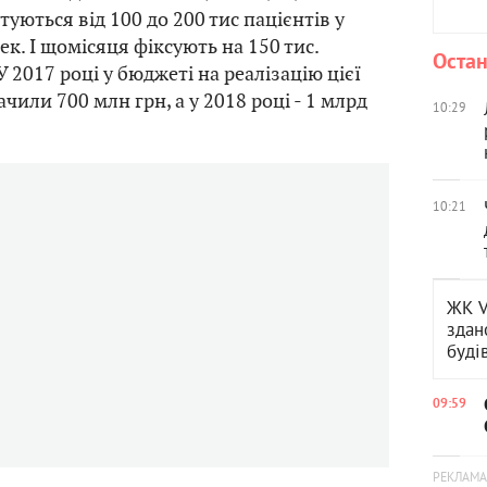
уються від 100 до 200 тис пацієнтів у
тек. І щомісяця фіксують на 150 тис.
Остан
У 2017 році у бюджеті на реалізацію цієї
или 700 млн грн, а у 2018 році - 1 млрд
10:29
10:21
ЖК V
здан
буді
09:59