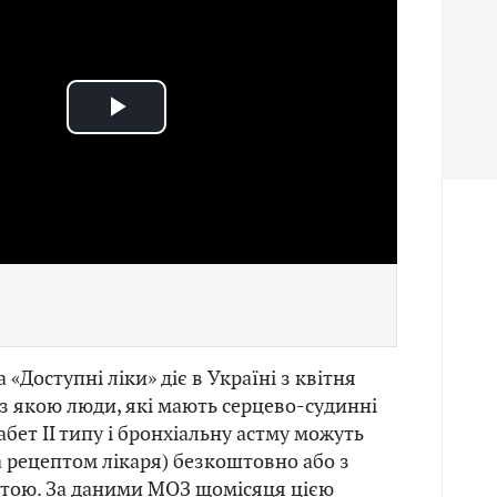
Play
Video
«Доступні ліки» діє в Україні з квітня
о з якою люди, які мають серцево-судинні
іабет
ІІ
типу і бронхіальну астму можуть
а рецептом лікаря) безкоштовно або з
тою. За даними МОЗ щомісяця цією