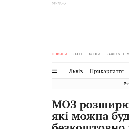
НОВИНИ
СТАТТІ
БЛОГИ
ZAXID.NET TV
Львів
Прикарпаття
Івано-Франківськ
Рівне
Ек
Тернопіль
Львів
МОЗ розширює
Волинь
Чернівці
які можна бу
Закарпаття
Шептицький
безкоштовно 