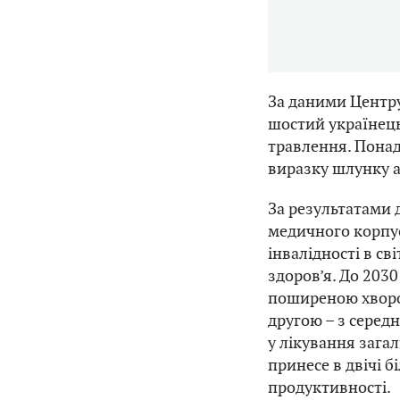
За даними Центр
шостий українець
травлення. Понад
виразку шлунку 
За результатами 
медичного корпус
інвалідності в св
здоров’я. До 203
поширеною хворо
другою – з серед
у лікування загал
принесе в двічі 
продуктивності.