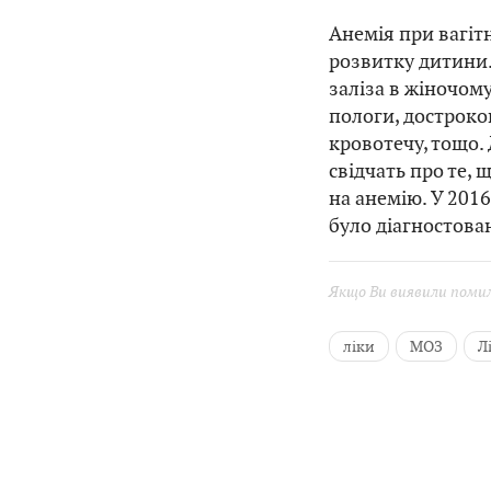
Анемія при вагітн
розвитку дитини.
заліза в жіночом
пологи, достроко
кровотечу, тощо.
свідчать про те, 
на анемію. У 2016
було діагностова
Якщо Ви виявили помилк
ліки
МОЗ
Л