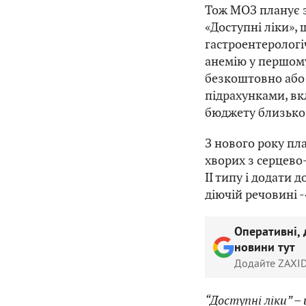
Тож МОЗ планує 
«
Доступні ліки
»,
щ
гастроентерологіч
анемію у першому
безкоштовно або
підрахунками, в
бюджету близько 
З нового року пл
хворих з серцев
ІІ типу і додати 
діючій речовині -
Оперативні, 
новини тут
Додайте ZAXID
“Доступні ліки” –