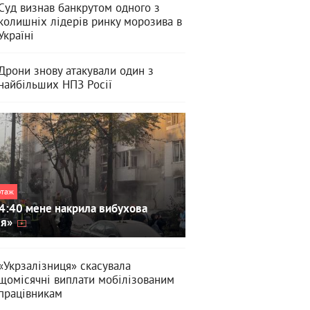
Суд визнав банкрутом одного з
колишніх лідерів ринку морозива в
Україні
Дрони знову атакували один з
найбільших НПЗ Росії
ртаж
4:40 мене накрила вибухова
ля»
«Укрзалізниця» скасувала
щомісячні виплати мобілізованим
працівникам