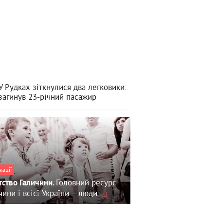
У Рудках зіткнулися два легковики:
загинув 23-річний пасажир
кації
Головний ресурс
тство Галичини.
чини і всієї України – люди