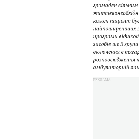
громадян вільним
життєвонеобхідних
кожен пацієнт був
найпоширеніших з
програми відшкод
засобів ще 3 груп
включення є тяга
розповсюдження т
амбулаторній лан