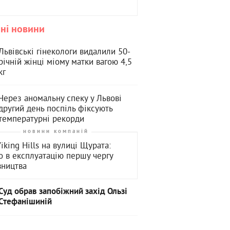
ні новини
Львівські гінекологи видалили 50-
річній жінці міому матки вагою 4,5
кг
Через аномальну спеку у Львові
другий день поспіль фіксують
температурні рекорди
новини компаній
iking Hills на вулиці Щурата:
о в експлуатацію першу чергу
вництва
Суд обрав запобіжний захід Ользі
Стефанішиній