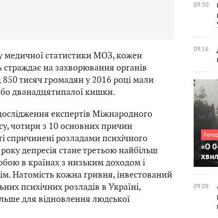
09:30
09:16
у медичної статистики МОЗ, кожен
 страждає на захворювання органів
 850 тисяч громадян у 2016 році мали
або дванадцятипалої кишки.
дослідження експертів Міжнародного
у, чотири з 10 основних причин
Репо
іті спричинені розладами психічного
«О 0
0 року депресія стане третьою найбільш
хви
бою в країнах з низьким доходом і
нім. Натомість кожна гривня, інвестований
ьних психічних розладів в Україні,
09:09
більше для відновлення людської