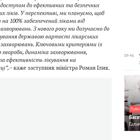
 доступом до ефективних та безпечних
 ліків. У перспективі, ми плануємо, щоб
 на 100% забезпечений ліками від
ахворювань. З нового року ми долучаємо до
ування державою вартості лікарських
и захворювань. Ключовими критеріями їх
р хвороби, динаміка захворювання,
09:46
а ефективність лікування на
ці”,
– каже заступник міністра Роман Ілик.
Публі
Бага
Гали