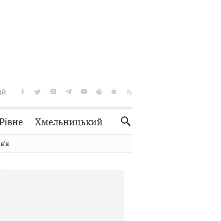
ІЙ
Рівне
Хмельницький
Словко
Культура
вʼя
Рецепти
Здоров'я
Спорт
Краєзнавство
Нерухомість
Домашні тварини