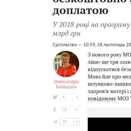
доплатою
У 2018 році на програму
млрд грн
Суспільство —
10:59, 28 листопада 2
З нового року МО
ліки» ще три захв
відпускатися без
Мова йде про ме
Олександра
шлунково-кишково
Баландюх
здоров’я матері і
4
повідомляє
МОЗ У
18
10