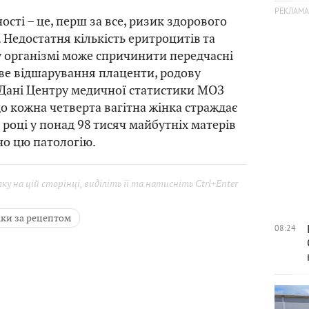
ості – це, перш за все, ризик здорового
 Недостатня кількість еритроцитів та
у організмі може спричинити передчасні
ве відшарування плаценти, родову
 Дані Центру медичної статистики МОЗ
що кожна четверта вагітна жінка страждає
 році у понад 98 тисяч майбутніх матерів
но цю патологію.
у на цій сторінці, виділіть її та натисніть Ctrl+Enter
іки за рецептом
08:24