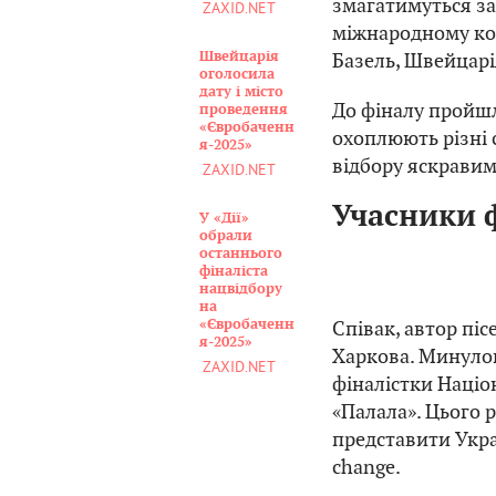
змагатимуться за
ZAXID.NET
міжнародному кон
Базель, Швейцарі
Швейцарія
оголосила
дату і місто
До фіналу пройшли
проведення
«Євробаченн
охоплюють різні 
я-2025»
відбору яскравим
ZAXID.NET
Учасники 
У «Дії»
обрали
останнього
фіналіста
нацвідбору
на
«Євробаченн
Співак, автор піс
я-2025»
Харкова. Минулог
ZAXID.NET
фіналістки Націо
«Палала». Цього р
представити Укра
change.