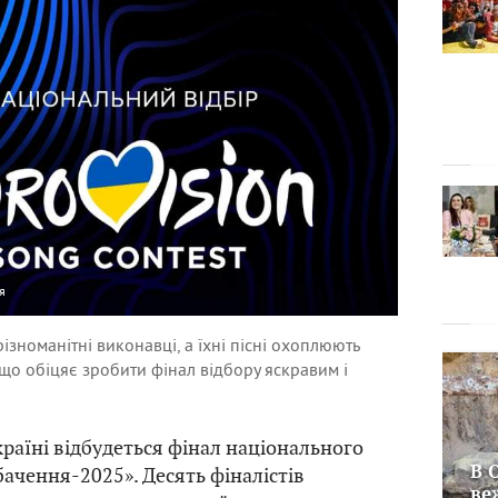
я
зноманітні виконавці, а їхні пісні охоплюють
, що обіцяє зробити фінал відбору яскравим і
країні відбудеться фінал національного
В 
бачення-2025». Десять фіналістів
ве