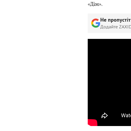
«Дім».
Не пропусті
Додайте ZAXID