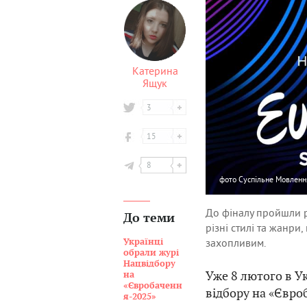
Катерина
Ящук
3
15
8
фото
Суспільне Мовленн
До фіналу пройшли рі
До теми
різні стилі та жанри
захопливим.
Українці
обрали журі
Нацвідбору
Уже 8 лютого в У
на
«Євробаченн
відбору на «Євро
я-2025»