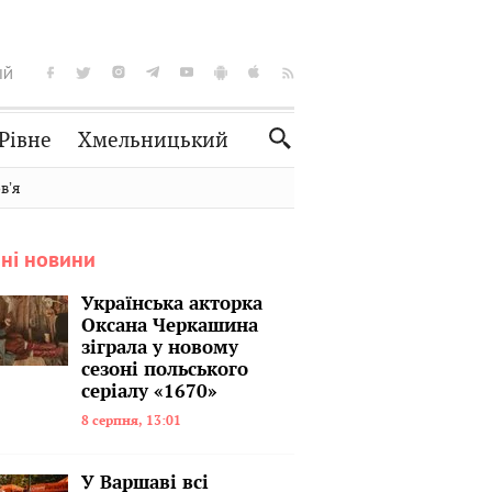
ІЙ
Рівне
Хмельницький
Словко
Культура
вʼя
Рецепти
Здоров'я
ні новини
Спорт
Краєзнавство
Нерухомість
Домашні тварини
Українська акторка
Оксана Черкашина
зіграла у новому
сезоні польського
серіалу «1670»
8 серпня, 13:01
У Варшаві всі