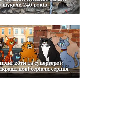
у шукали 240 років
личні коти та супергерої:
йкращі нові серіали серпня