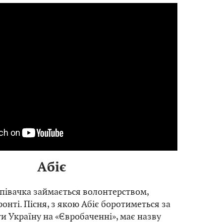
Абіє
співачка займається волонтерством,
онті. Пісня, з якою Абіє боротиметься за
и Україну на «Євробаченні», має назву