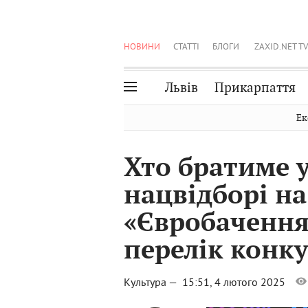
НОВИНИ
СТАТТІ
БЛОГИ
ZAXID.NET TV
Львів
Прикарпаття
Івано-Франківськ
Рівне
Ек
Тернопіль
Львів
Хто братиме у
Волинь
Чернівці
нацвідборі на
Закарпаття
Шептицький
«Євробачення
перелік конку
Культура —
15:51, 4 лютого 2025