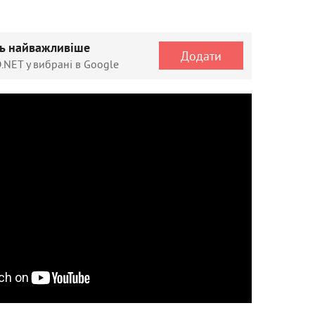
ть найважливіше
Додати
.NET у вибрані в Google