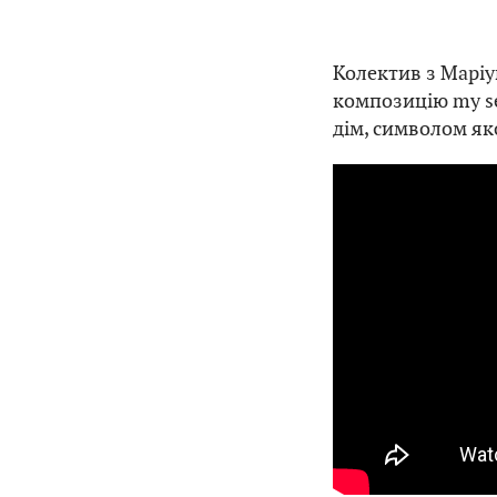
Колектив з Маріу
композицію my se
дім, символом як