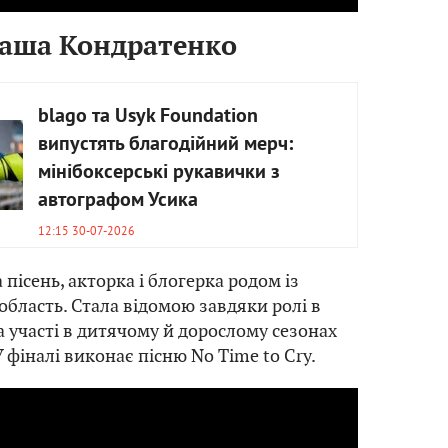
аша Кондратенко
blago та Usyk Foundation
випустять благодійний мерч:
мінібоксерські рукавички з
автографом Усика
12:15 30-07-2026
 пісень, акторка і блогерка родом із
область. Стала відомою завдяки ролі в
а участі в дитячому й дорослому сезонах
У фіналі виконає пісню No Time to Cry.