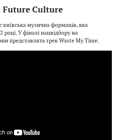
Future Culture
це київська музична формація, яка
2 році. У фіналі нацвідбору на
ни представлять трек Waste My Time.