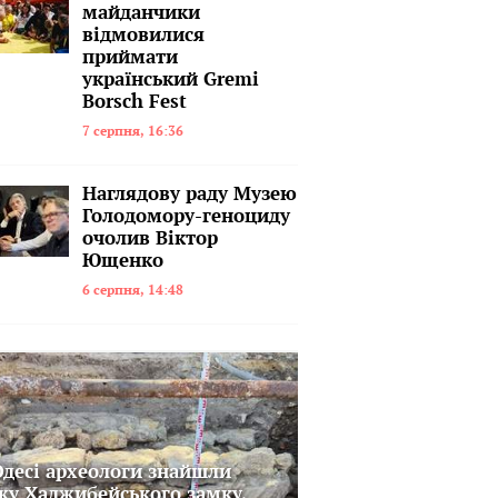
майданчики
відмовилися
приймати
український Gremi
Borsch Fest
7 серпня, 16:36
Наглядову раду Музею
Голодомору-геноциду
очолив Віктор
Ющенко
6 серпня, 14:48
Одесі археологи знайшли
жу Хаджибейського замку,