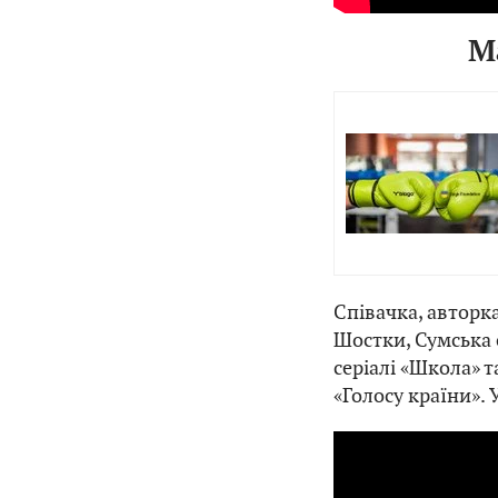
М
Співачка, авторка
Шостки, Сумська 
серіалі «Школа» т
«Голосу країни». 