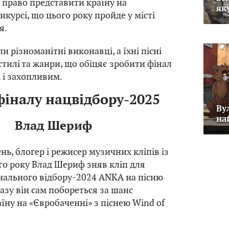
 право представити країну на
як
курсі, що цього року пройде у місті
я.
 різноманітні виконавці, а їхні пісні
стилі та жанри, що обіцяє зробити фінал
 і захопливим.
фіналу нацвідбору-2025
Ву
на
Влад Шериф
ень, блогер і режисер музичних кліпів із
о року Влад Шериф зняв кліп для
нального відбору-2024 ANKA на пісню
азу він сам побореться за шанс
їну на «Євробаченні» з піснею Wind of