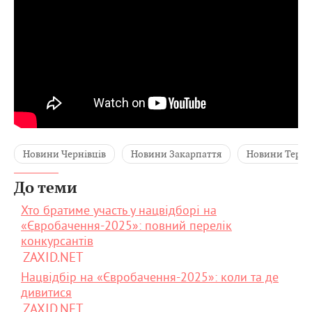
Новини Чернівців
Новини Закарпаття
Новини Терн
До теми
Хто братиме участь у нацвідборі на
«Євробачення-2025»: повний перелік
конкурсантів
ZAXID.NET
Нацвідбір на «Євробачення-2025»: коли та де
дивитися
ZAXID.NET