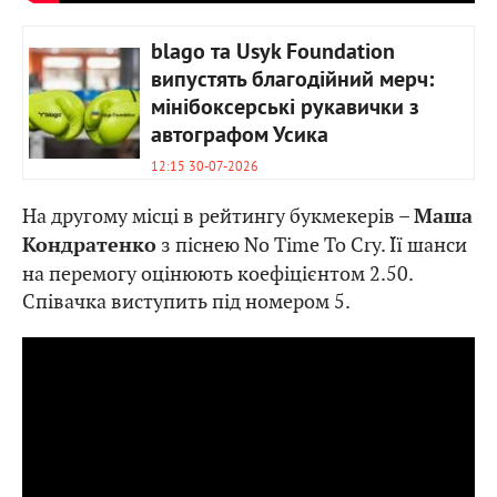
blago та Usyk Foundation
випустять благодійний мерч:
мінібоксерські рукавички з
автографом Усика
12:15 30-07-2026
На другому місці в рейтингу букмекерів –
Маша
з піснею No Time To Cry. Її шанси
Кондратенко
на перемогу оцінюють коефіцієнтом 2.50.
Співачка виступить під номером 5.