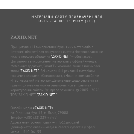
МАТЕРІАЛИ САЙТУ ПРИЗНАЧЕНІ ДЛЯ
ОСІБ СТАРШЕ 21 РОКУ (21+)
ZAXID.NET
При цитуванні і використанні будь-яких матеріалів в
Інтернеті відкриті для пошукових систем гіперпосилання не
нижче першого абзацу на
"ZAXID.NET "
— обов’язкові.
Цитування і використання матеріалів у оффлайн-медіа,
Мобільних додатках, SmartTV можливе лише з письмової
згоди
"ZAXID.NET "
. Всі комерційні рекламні матеріали
позначені словами «Спецпроєкт», «Новини компаній» чи
«Партнерський матеріал». Детальніше щодо реклами та
правил цитування можна ознайомитись в правилах
користування сайтом. Усі права захищені. © 2005—2026,
ТОВ “ЗАХІД.НЕТ”,
"ZAXID.NET "
.
Онлайн-медіа
«ZAXID.NET»
пл. Галицька, буд. 15, м. Львів, 79008
Телефон
+380 (32) 229-77-77
Адреса електронної пошти —
info@zaxid.net
Ідентифікатор онлайн-медіа в Реєстрі суб'єктів у сфері
медіа — R40-06155