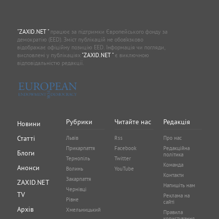
"ZAXID.NET "
працює за підтримки Європейського фонду за
демократію (EED). Зміст публікацій не обов’язково
відображає офіційну позицію EED. Інформація чи погляди,
висловлені у публікаціях
"ZAXID.NET "
є виключною
відповідальністю редакції.
Рубрики
Читайте нас
Редакція
Новини
Статті
Львів
Rss
Про нас
Прикарпаття
Facebook
Редакційна
Блоги
політика
Тернопіль
Twitter
Команда
Анонси
Волинь
YouTube
Контакти
Закарпаття
ZAXID.NET
Напишіть нам
Чернівці
TV
Реклама на
Рівне
сайті
Архів
Хмельницький
Правила
користування