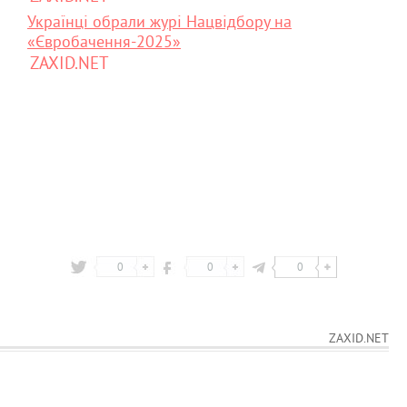
Українці обрали журі Нацвідбору на
«Євробачення-2025»
ZAXID.NET
0
0
0
ZAXID.NET