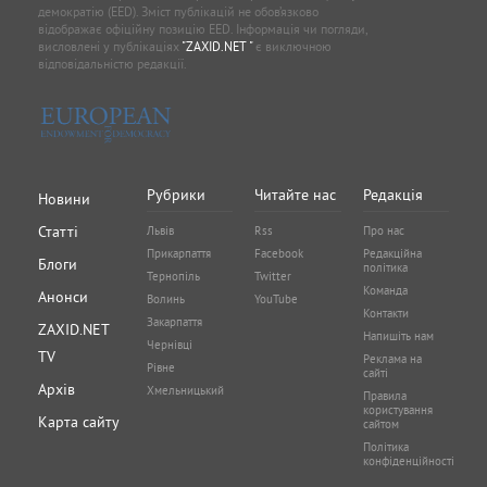
демократію (EED). Зміст публікацій не обов’язково
відображає офіційну позицію EED. Інформація чи погляди,
висловлені у публікаціях
"ZAXID.NET "
є виключною
відповідальністю редакції.
Рубрики
Читайте нас
Редакція
Новини
Статті
Львів
Rss
Про нас
Прикарпаття
Facebook
Редакційна
Блоги
політика
Тернопіль
Twitter
Команда
Анонси
Волинь
YouTube
Контакти
Закарпаття
ZAXID.NET
Напишіть нам
Чернівці
TV
Реклама на
Рівне
сайті
Архів
Хмельницький
Правила
користування
Карта сайту
сайтом
Політика
конфіденційності