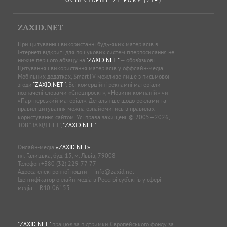
ZAXID.NET
При цитуванні і використанні будь-яких матеріалів в
Інтернеті відкриті для пошукових систем гіперпосилання не
нижче першого абзацу на
"ZAXID.NET "
— обов’язкові.
Цитування і використання матеріалів у оффлайн-медіа,
Мобільних додатках, SmartTV можливе лише з письмової
згоди
"ZAXID.NET "
. Всі комерційні рекламні матеріали
позначені словами «Спецпроєкт», «Новини компаній» чи
«Партнерський матеріал». Детальніше щодо реклами та
правил цитування можна ознайомитись в правилах
користування сайтом. Усі права захищені. © 2005—2026,
ТОВ “ЗАХІД.НЕТ”,
"ZAXID.NET "
.
Онлайн-медіа
«ZAXID.NET»
пл. Галицька, буд. 15, м. Львів, 79008
Телефон
+380 (32) 229-77-77
Адреса електронної пошти —
info@zaxid.net
Ідентифікатор онлайн-медіа в Реєстрі суб'єктів у сфері
медіа — R40-06155
"ZAXID.NET "
працює за підтримки Європейського фонду за