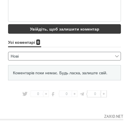
0
0
0
ZAXID.NET