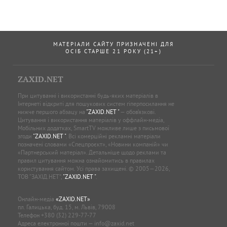
МАТЕРІАЛИ САЙТУ ПРИЗНАЧЕНІ ДЛЯ
ОСІБ СТАРШЕ 21 РОКУ (21+)
ZAXID.NET
При цитуванні і використанні будь-яких матеріалів в
Інтернеті відкриті для пошукових систем гіперпосилання не
нижче першого абзацу на
"ZAXID.NET "
— обов’язкові.
Цитування і використання матеріалів у оффлайн-медіа,
Мобільних додатках, SmartTV можливе лише з письмової
згоди
"ZAXID.NET "
. Всі комерційні рекламні матеріали
позначені словами «Спецпроєкт», «Новини компаній» чи
«Партнерський матеріал». Детальніше щодо реклами та
правил цитування можна ознайомитись в правилах
користування сайтом. Усі права захищені. © 2005—2026,
ТОВ “ЗАХІД.НЕТ”,
"ZAXID.NET "
.
Онлайн-медіа
«ZAXID.NET»
пл. Галицька, буд. 15, м. Львів, 79008
Телефон
+380 (32) 229-77-77
Адреса електронної пошти —
info@zaxid.net