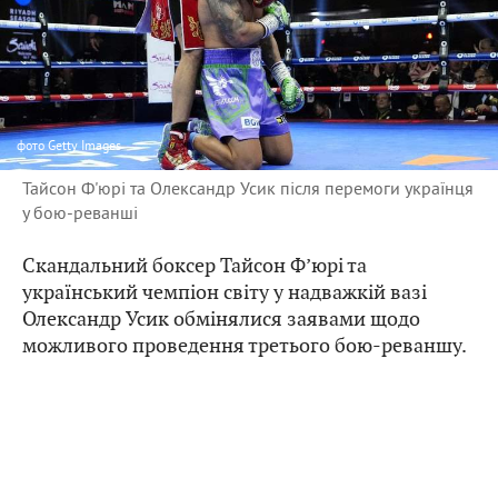
фото
Getty Images
Тайсон Ф'юрі та Олександр Усик після перемоги українця
у бою-реванші
Скандальний боксер Тайсон Ф’юрі та
український чемпіон світу у надважкій вазі
Олександр Усик обмінялися заявами щодо
можливого проведення третього бою-реваншу.