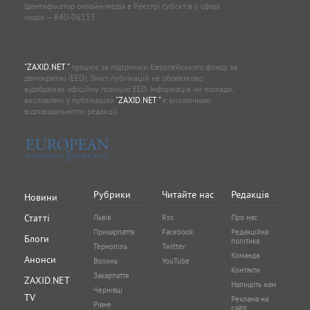
Ідентифікатор онлайн-медіа в Реєстрі суб'єктів у сфері
медіа — R40-06155
"ZAXID.NET "
працює за підтримки Європейського фонду за
демократію (EED). Зміст публікацій не обов’язково
відображає офіційну позицію EED. Інформація чи погляди,
висловлені у публікаціях
"ZAXID.NET "
є виключною
відповідальністю редакції.
Рубрики
Читайте нас
Редакція
Новини
Статті
Львів
Rss
Про нас
Прикарпаття
Facebook
Редакційна
Блоги
політика
Тернопіль
Twitter
Команда
Анонси
Волинь
YouTube
Контакти
Закарпаття
ZAXID.NET
Напишіть нам
Чернівці
TV
Реклама на
Рівне
сайті