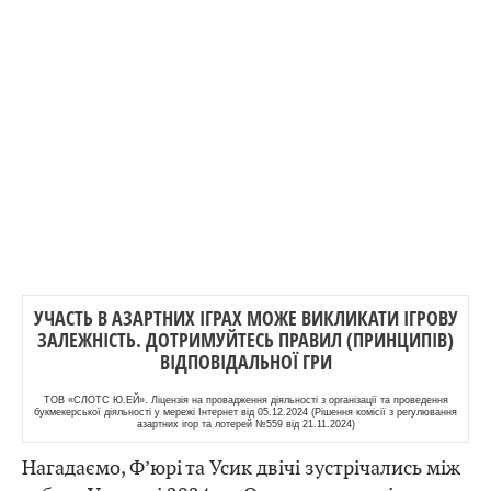
УЧАСТЬ В АЗАРТНИХ ІГРАХ МОЖЕ ВИКЛИКАТИ ІГРОВУ
ЗАЛЕЖНІСТЬ. ДОТРИМУЙТЕСЬ ПРАВИЛ (ПРИНЦИПІВ)
ВІДПОВІДАЛЬНОЇ ГРИ
ТОВ «СЛОТС Ю.ЕЙ». Ліцензія на провадження діяльності з організації та проведення
букмекерської діяльності у мережі Інтернет від 05.12.2024 (Рішення комісії з регулювання
азартних ігор та лотерей №559 від 21.11.2024)
Нагадаємо, Ф’юрі та Усик двічі зустрічались між