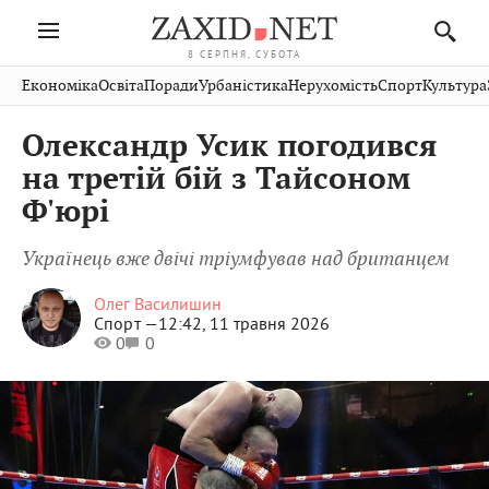
8 СЕРПНЯ, СУБОТА
Івано-
Публікації
Авто
Словко
Культура
Економіка
Освіта
Поради
Урбаністика
Нерухомість
Спорт
Культура
Стрий
Рівне
Франківськ
Світ
Економіка
Рецепти
Здоров'я
Дрогобич
Львів
Тернопіль
Олександр Усик погодився
Кіно
Дім
Спорт
Краєзнавство
Хмельницький
Чернівці
Волинь
на третій бій з Тайсоном
Фото
Освіта
Нерухомість
Домашні
Вінниця
Шептицький
Ф'юрі
Закарпаття
тварини
Українець вже двічі тріумфував над британцем
Олег Василишин
Спорт —
12:42, 11 травня 2026
0
0