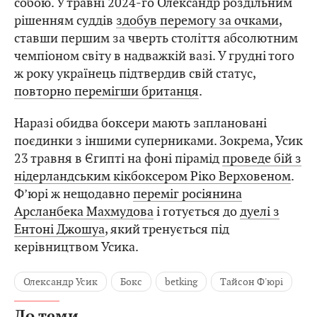
собою. У травні 2024-го Олександр роздільним
рішенням суддів
здобув перемогу за очками
,
ставши першим за чверть століття абсолютним
чемпіоном світу в надважкій вазі. У грудні того
ж року українець підтвердив свій статус,
повторно перемігши британця
.
Наразі обидва боксери мають заплановані
поєдинки з іншими суперниками. Зокрема, Усик
23 травня в Єгипті на фоні пірамід
проведе бій з
нідерландським кікбоксером Ріко Верховеном
.
Ф’юрі ж нещодавно
переміг росіянина
Арсланбека Махмудова
і готується до
дуелі з
Ентоні Джошуа
, який тренується під
керівництвом Усика.
Олександр Усик
Бокс
betking
Тайсон Ф'юрі
До теми