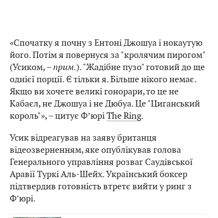
«Спочатку я почну з Ентоні Джошуа і нокаутую
його. Потім я повернуся за "кролячим пирогом"
(Усиком, –
прим.
). "Жадібне пузо" готовий до ще
однієї порції. Є тільки я. Більше нікого немає.
Якщо ви хочете великі гонорари, то це не
Кабаєл, не Джошуа і не Дюбуа. Це "Циганський
король"», – цитує Фʼюрі
The Ring
.
Усик відреагував на заяву британця
відеозверненням, яке опублікував голова
Генерального управління розваг Саудівської
Аравії Туркі Аль-Шейх. Український боксер
підтвердив готовність втретє вийти у ринг з
Ф’юрі.