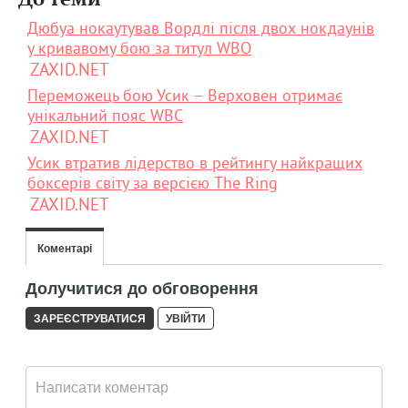
Дюбуа нокаутував Вордлі після двох нокдаунів
у кривавому бою за титул WBO
ZAXID.NET
Переможець бою Усик – Верховен отримає
унікальний пояс WBC
ZAXID.NET
Усик втратив лідерство в рейтингу найкращих
боксерів світу за версією The Ring
ZAXID.NET