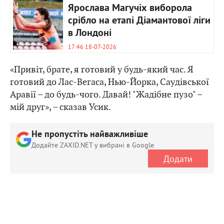
Ярослава Магучіх виборола
срібло на етапі Діамантової ліги
в Лондоні
17:46 18-07-2026
«Привіт, брате, я готовий у будь-який час. Я
готовий до Лас-Вегаса, Нью-Йорка, Саудівської
Аравії – до будь-чого. Давай! "Жадібне пузо" –
мій друг», – сказав Усик.
Не пропустіть найважливіше
Додайте ZAXID.NET у вибрані в Google
Додати