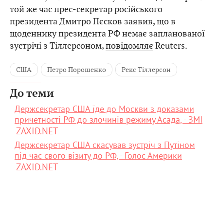
той же час прес-секретар російського
президента Дмитро Пєсков заявив, що в
щоденнику президента РФ немає запланованої
зустрічі з Тіллерсоном,
повідомляє
Reuters.
США
Петро Порошенко
Рекс Тіллерсон
До теми
Держсекретар США їде до Москви з доказами
причетності РФ до злочинів режиму Асада, - ЗМІ
ZAXID.NET
Держсекретар США скасував зустріч з Путіном
під час свого візиту до РФ, - Голос Америки
ZAXID.NET