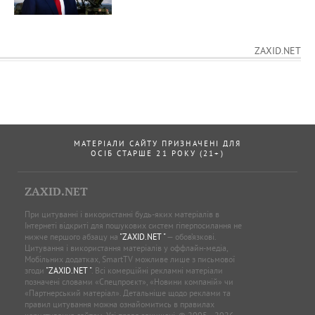
ZAXID.NET
МАТЕРІАЛИ САЙТУ ПРИЗНАЧЕНІ ДЛЯ
ОСІБ СТАРШЕ 21 РОКУ (21+)
ZAXID.NET
При цитуванні і використанні будь-яких матеріалів в
Інтернеті відкриті для пошукових систем гіперпосилання не
нижче першого абзацу на
"ZAXID.NET "
— обов’язкові.
Цитування і використання матеріалів у оффлайн-медіа,
Мобільних додатках, SmartTV можливе лише з письмової
згоди
"ZAXID.NET "
. Всі комерційні рекламні матеріали
позначені словами «Спецпроєкт», «Новини компаній» чи
«Партнерський матеріал». Детальніше щодо реклами та
правил цитування можна ознайомитись в правилах