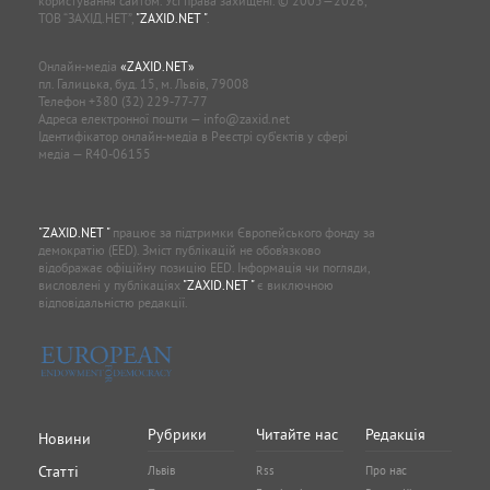
користування сайтом. Усі права захищені. © 2005—2026,
ТОВ “ЗАХІД.НЕТ”,
"ZAXID.NET "
.
Онлайн-медіа
«ZAXID.NET»
пл. Галицька, буд. 15, м. Львів, 79008
Телефон
+380 (32) 229-77-77
Адреса електронної пошти —
info@zaxid.net
Ідентифікатор онлайн-медіа в Реєстрі суб'єктів у сфері
медіа — R40-06155
"ZAXID.NET "
працює за підтримки Європейського фонду за
демократію (EED). Зміст публікацій не обов’язково
відображає офіційну позицію EED. Інформація чи погляди,
висловлені у публікаціях
"ZAXID.NET "
є виключною
відповідальністю редакції.
Рубрики
Читайте нас
Редакція
Новини
Статті
Львів
Rss
Про нас