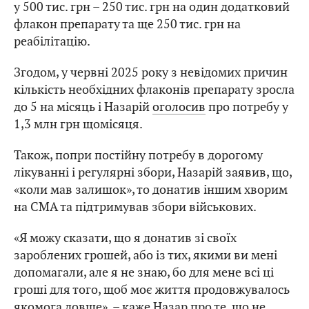
у 500 тис. грн – 250 тис. грн на один додатковий
флакон препарату та ще 250 тис. грн на
реабілітацію.
Згодом, у червні 2025 року з невідомих причин
кількість необхідних флаконів препарату зросла
до 5 на місяць і Назарій
оголосив
про потребу у
1,3 млн грн щомісяця.
Також, попри постійну потребу в дорогому
лікуванні і регулярні збори, Назарій заявив, що,
«коли мав залишок», то донатив іншим хворим
на СМА та підтримував збори військових.
«Я можу сказати, що я донатив зі своїх
зароблених грошей, або із тих, якими ви мені
допомагали, але я не знаю, бо для мене всі ці
гроші для того, щоб моє життя продовжувалось
якомога довше», – каже Назар про те, що не