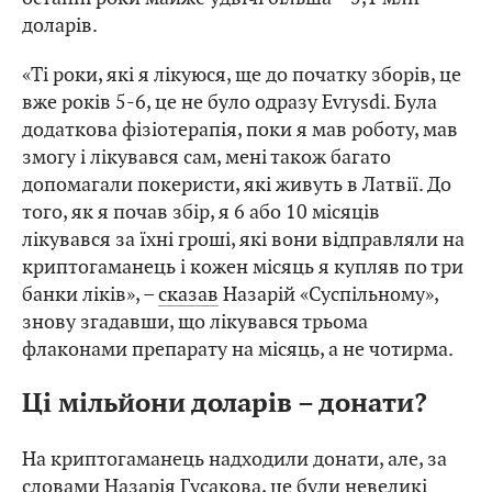
доларів.
«Ті роки, які я лікуюся, ще до початку зборів, це
вже років 5-6, це не було одразу Evrysdi. Була
додаткова фізіотерапія, поки я мав роботу, мав
змогу і лікувався сам, мені також багато
допомагали покеристи, які живуть в Латвії. До
того, як я почав збір, я 6 або 10 місяців
лікувався за їхні гроші, які вони відправляли на
криптогаманець і кожен місяць я купляв по три
банки ліків», –
сказав
Назарій «Суспільному»,
знову згадавши, що лікувався трьома
флаконами препарату на місяць, а не чотирма.
Ці мільйони доларів – донати?
На криптогаманець надходили донати, але, за
словами Назарія Гусакова, це були невеликі