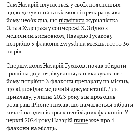
Сам Назарій плутається у своїх поясненнях
щодо дозування та кількості препарату, яка
йому необхідна, що
підмітила
журналістка
Ольга Худецька у соцмережі Х. Згідно з
медичним висновком, Назарію Гусакову
потрібно 3 флакони Evrysdi на місяць, тобто 36
на рік.
Спершу, коли Назарій Гусаков, почав збирати
гроші на дороге лікування, він вказував, що
йому потрібно 3 флакони препарату на місяць,
що відповідає медичній документації. Для
прикладу, у липні 2023 року він проводив
розіграш iPhone і
писав
, що намагається зібрати
хоча б на один із трьох необхідних флаконів. У
червні 2024 року Назарій
пише
уже про 4
флакони на місяць.