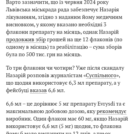
Варто зазначити, що із червня 2024 року
Львівська міськрада рада забезпечує Назарія
лікуванням, згідно з наданим йому медичним
висновком, у якому вказано необхідні 3
флакони препарату на місяць, однак Назарій
продовжив збір
грошей на ще 12 флаконів (по
одному в місяць) та реабілітацію – сума зборів
була по 500 тис. грн на місяць.
То три флакони чи чотири? Уже після скандалу
Назарій розповів журналістам «
Суспільного
»,
що щодня використовує 6,3 мл препарату, а у
фейсбуці
вказав
6,6 мл.
6,6 мл – це дорівнює 5 мг препарату Evrysdi та є
максимальною добовою дозою, яку
рекомендує
виробник. Один флакон має 60 мг, якщо Назарій
використовує 6,6 мл (5 мг) щодня, то флакона
йому б мало вистачити на 12 днів, а трьох