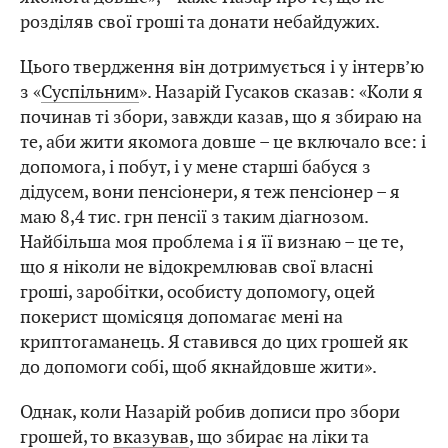
розділяв свої гроші та донати небайдужих.
Цього твердження він дотримується і у інтерв’ю
з «
Суспільним
». Назарій Гусаков сказав: «Коли я
починав ті збори, завжди казав, що я збираю на
те, аби жити якомога довше – це включало все: і
допомога, і побут, і у мене старші бабуся з
дідусем, вони пенсіонери, я теж пенсіонер – я
маю 8,4 тис. грн пенсії з таким діагнозом.
Найбільша моя проблема і я її визнаю – це те,
що я ніколи не відокремлював свої власні
гроші, заробітки, особисту допомогу, оцей
покерист щомісяця допомагає мені на
криптогаманець. Я ставився до цих грошей як
до допомоги собі, щоб якнайдовше жити».
Однак, коли Назарій робив дописи про збори
грошей, то
вказував
, що збирає на ліки та