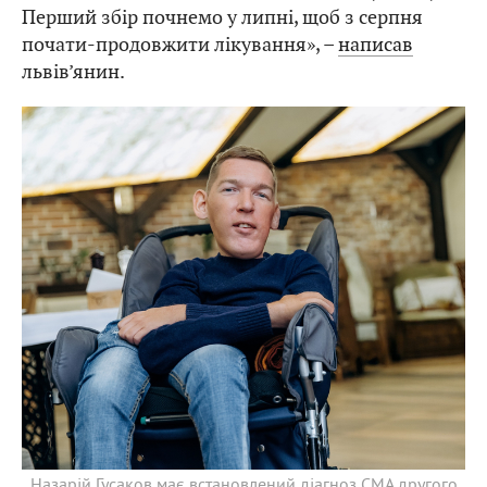
Перший збір почнемо у липні, щоб з серпня
почати-продовжити лікування», –
написав
львів’янин.
Назарій Гусаков має встановлений діагноз СМА другого