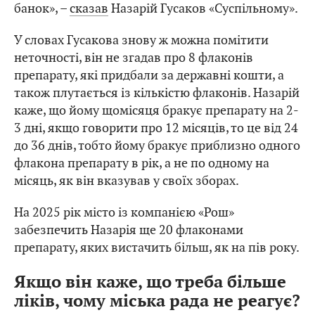
банок», –
сказав
Назарій Гусаков «Суспільному».
У словах Гусакова знову ж можна помітити
неточності, він не згадав про 8 флаконів
препарату, які придбали за державні кошти, а
також плутається із кількістю флаконів. Назарій
каже, що йому щомісяця бракує препарату на 2-
3 дні, якщо говорити про 12 місяців, то це від 24
до 36 днів, тобто йому бракує приблизно одного
флакона препарату в рік, а не по одному на
місяць, як він вказував у своїх зборах.
На 2025 рік місто із компанією «Рош»
забезпечить Назарія ще 20 флаконами
препарату, яких вистачить більш, як на пів року.
Якщо він каже, що треба більше
ліків, чому міська рада не реагує?