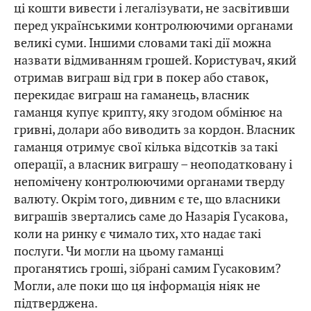
ці кошти вивести і легалізувати, не засвітивши
перед українськими контролюючими органами
великі суми. Іншими словами такі дії можна
назвати відмиванням грошей. Користувач, який
отримав виграш від гри в покер або ставок,
перекидає виграш на гаманець, власник
гаманця купує крипту, яку згодом обмінює на
гривні, долари або виводить за кордон. Власник
гаманця отримує свої кілька відсотків за такі
операції, а власник виграшу – неоподатковану і
непомічену контролюючими органами тверду
валюту. Окрім того, дивним є те, що власники
виграшів звертались саме до Назарія Гусакова,
коли на ринку є чимало тих, хто надає такі
послуги. Чи могли на цьому гаманці
проганятись гроші, зібрані самим Гусаковим?
Могли, але поки що ця інформація ніяк не
підтверджена.