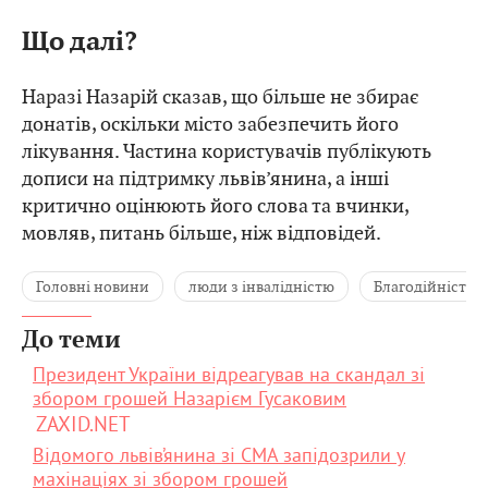
Що далі?
Наразі Назарій сказав, що більше не збирає
донатів, оскільки місто забезпечить його
лікування. Частина користувачів публікують
дописи на підтримку львів’янина, а інші
критично оцінюють його слова та вчинки,
мовляв, питань більше, ніж відповідей.
Головні новини
люди з інвалідністю
Благодійність
До теми
Президент України відреагував на скандал зі
збором грошей Назарієм Гусаковим
ZAXID.NET
Відомого львів’янина зі СМА запідозрили у
махінаціях зі збором грошей