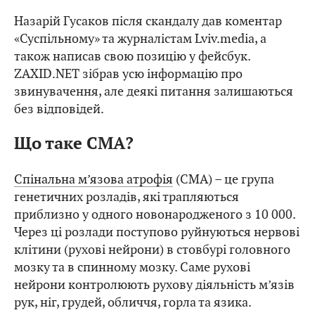
Назарій Гусаков після скандалу дав коментар
«Суспільному» та журналістам Lviv.media, а
також написав свою позицію у фейсбук.
ZAXID.NET зібрав усю інформацію про
звинувачення, але деякі питання залишаються
без відповідей.
Що таке СМА?
Спінальна м’язова атрофія
(СМА) – це група
генетичних розладів, які трапляються
приблизно у одного новонародженого з 10 000.
Через ці розлади поступово руйнуються нервові
клітини (рухові нейрони) в стовбурі головного
мозку та в спинному мозку. Саме рухові
нейрони контролюють рухову діяльність м’язів
рук, ніг, грудей, обличчя, горла та язика.