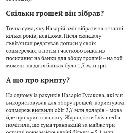
Скільки грошей він зібрав?
Точна сума, яку Назарій зміг зібрати за останні
кілька років, невідома. Після скандалу
львів’янин редагував дописи у своїх
соцмережах, а потім і частково видалив
посилання на банки для збору грошей – на той
момент на двох банках було 1,7 млн грн.
А що про крипту?
На одному із рахунків Назарія Гусакова, які він
використовував для збору грошей, користувачі
соцмереж
виявили
обіг 2,7 млн доларів – мова
йде про криптовалюту. Журналісти Lviv.media
помітили
, що сума транзакцій за майже три
останні роки майже удвічі більша – 5,1 млн