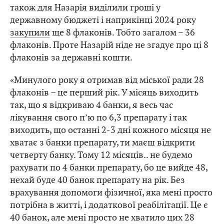
також для Назарія виділили гроші у
державному бюджеті і наприкінці 2024 року
закупили
ще 8 флаконів. Тобто загалом – 36
флаконів. Проте Назарій ніде не згадує про ці 8
флаконів за державні кошти.
«Минулого року я отримав від міської ради 28
флаконів – це перший рік. У місяць виходить
так, що я відкриваю 4 банки, я весь час
лікування свого п’ю по 6,3 препарату і так
виходить, що останні 2-3 дні кожного місяця не
хватає з банки препарату, ти маєш відкрити
четверту банку. Тому 12 місяців.. не будемо
рахувати по 4 банки препарату, бо це вийде 48,
нехай буде 40 банок препарату на рік. Без
врахування допомоги фізичної, яка мені просто
потрібна в житті, і додаткової реабілітації. Це є
40 банок, але мені просто не хватило цих 28