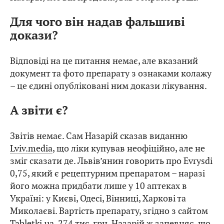
Для чого він надав фальшиві
докази?
Відповіді на це питання немає, але вказаний
документ та фото препарату з ознаками колажу
– це єдині опубліковані ним докази лікування.
А звіти є?
Звітів немає. Сам Назарій сказав виданню
Lviv.media
, що ліки купував неофіційно, але не
зміг сказати де. Львів’янин говорить про Evrysdi
0,75, який є рецептурним препаратом – наразі
його можна придбати лише у 10 аптеках в
Україні: у Києві, Одесі, Вінниці, Харкові та
Миколаєві. Вартість препарату, згідно з сайтом
Tabletki.ua
, 274 тис. грн. Назарій ж запевняє, що