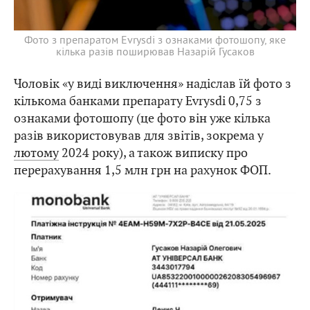
Фото з препаратом Evrysdi з ознаками фотошопу, яке
кілька разів поширював Назарій Гусаков
Чоловік «у виді виключення» надіслав їй фото з
кількома банками препарату Evrysdi 0,75 з
ознаками фотошопу (це фото він уже кілька
разів використовував для звітів, зокрема у
лютому
2024 року), а також виписку про
перерахування 1,5 млн грн на рахунок ФОП.