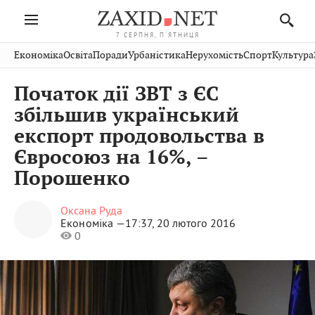
7 СЕРПНЯ, П'ЯТНИЦЯ
Івано-
Публікації
Авто
Словко
Культура
Економіка
Освіта
Поради
Урбаністика
Нерухомість
Спорт
Культура
Стрий
Рівне
Франківськ
Світ
Економіка
Рецепти
Здоров'я
Дрогобич
Львів
Тернопіль
Початок дії ЗВТ з ЄС
Кіно
Дім
Спорт
Краєзнавство
Хмельницький
Чернівці
Волинь
збільшив український
Фото
Освіта
Нерухомість
Домашні
Вінниця
Шептицький
експорт продовольства в
Закарпаття
тварини
Євросоюз на 16%, –
Порошенко
Оксана Руда
Економіка —
17:37, 20 лютого 2016
0