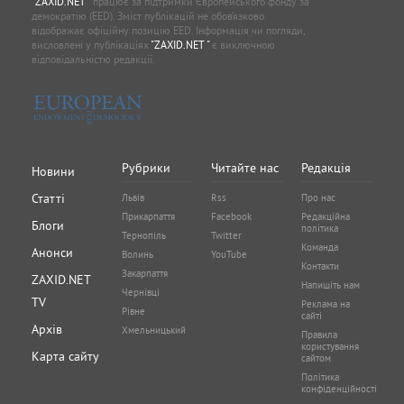
"ZAXID.NET "
працює за підтримки Європейського фонду за
демократію (EED). Зміст публікацій не обов’язково
відображає офіційну позицію EED. Інформація чи погляди,
висловлені у публікаціях
"ZAXID.NET "
є виключною
відповідальністю редакції.
Рубрики
Читайте нас
Редакція
Новини
Статті
Львів
Rss
Про нас
Прикарпаття
Facebook
Редакційна
Блоги
політика
Тернопіль
Twitter
Команда
Анонси
Волинь
YouTube
Контакти
Закарпаття
ZAXID.NET
Напишіть нам
Чернівці
TV
Реклама на
Рівне
сайті
Архів
Хмельницький
Правила
користування
Карта сайту
сайтом
Політика
конфіденційності