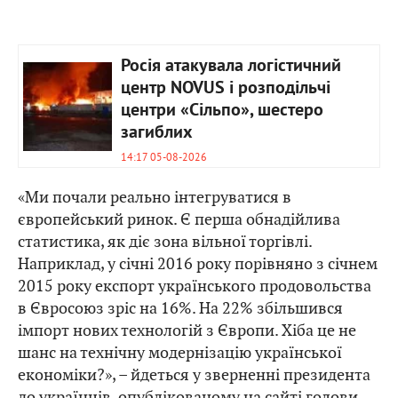
Росія атакувала логістичний
центр NOVUS і розподільчі
центри «Сільпо», шестеро
загиблих
14:17 05-08-2026
«Ми почали реально інтегруватися в
європейський ринок. Є перша обнадійлива
статистика, як діє зона вільної торгівлі.
Наприклад, у січні 2016 року порівняно з січнем
2015 року експорт українського продовольства
в Євросоюз зріс на 16%. На 22% збільшився
імпорт нових технологій з Європи. Хіба це не
шанс на технічну модернізацію української
економіки?», – йдеться у зверненні президента
до українців, опублікованому на сайті голови