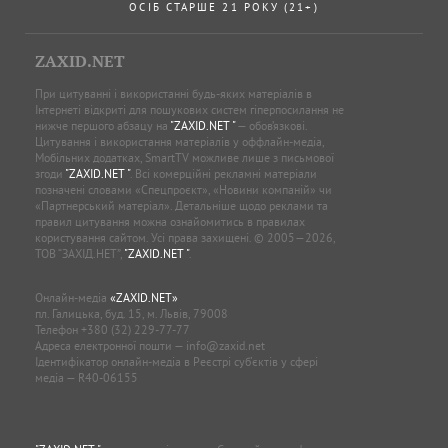
ОСІБ СТАРШЕ 21 РОКУ (21+)
ZAXID.NET
При цитуванні і використанні будь-яких матеріалів в
Інтернеті відкриті для пошукових систем гіперпосилання не
нижче першого абзацу на
"ZAXID.NET "
— обов’язкові.
Цитування і використання матеріалів у оффлайн-медіа,
Мобільних додатках, SmartTV можливе лише з письмової
згоди
"ZAXID.NET "
. Всі комерційні рекламні матеріали
позначені словами «Спецпроєкт», «Новини компаній» чи
«Партнерський матеріал». Детальніше щодо реклами та
правил цитування можна ознайомитись в правилах
користування сайтом. Усі права захищені. © 2005—2026,
ТОВ “ЗАХІД.НЕТ”,
"ZAXID.NET "
.
Онлайн-медіа
«ZAXID.NET»
пл. Галицька, буд. 15, м. Львів, 79008
Телефон
+380 (32) 229-77-77
Адреса електронної пошти —
info@zaxid.net
Ідентифікатор онлайн-медіа в Реєстрі суб'єктів у сфері
медіа — R40-06155