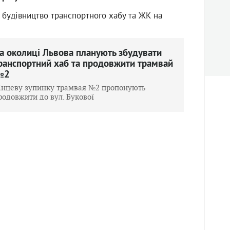
 будівництво транспортного хабу та ЖК на
а околиці Львова планують збудувати
ранспортний хаб та продовжити трамвай
№2
інцеву зупинку трамвая №2 пропонують
родовжити до вул. Букової