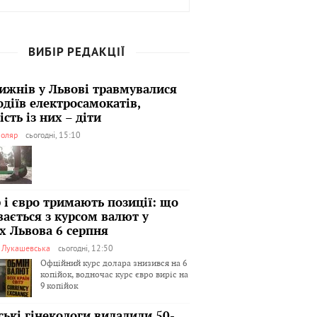
ВИБІР РЕДАКЦІЇ
тижнів у Львові травмувалися
одіїв електросамокатів,
сть із них – діти
оляр
сьогодні, 15:10
 і євро тримають позиції: що
вається з курсом валют у
х Львова 6 серпня
я Лукашевська
сьогодні, 12:50
Офційний курс долара знизився на 6
копійок, водночас курс євро виріс на
9 копійок
ські гінекологи видалили 50-