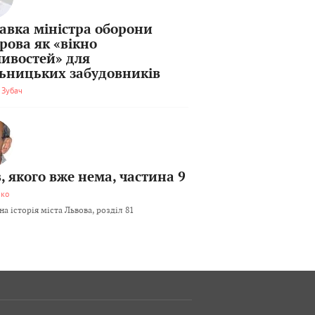
тавка міністра оборони
рова як «вікно
ивостей» для
льницьких забудовників
 Зубач
, якого вже нема, частина 9
мко
а історія міста Львова, розділ 81