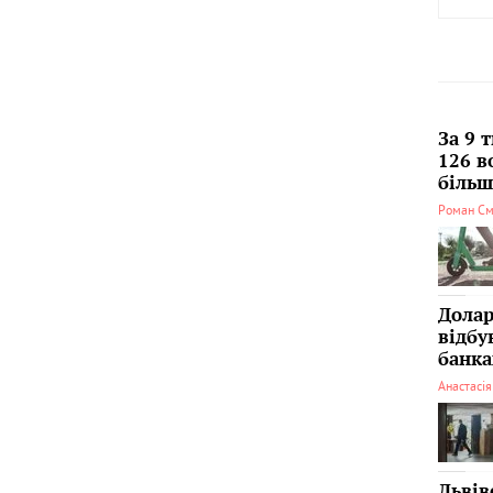
За 9 
126 в
більші
Роман См
Долар
відбу
банка
Анастасі
Львів