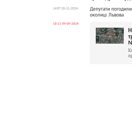
Депутати погодили
14:07 28-11-2024
околиці Львова
18:12 09-09-2024
Н
т
К
п