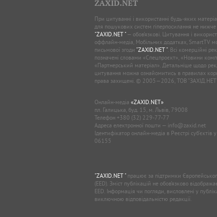
ZAXID.NET
При цитуванні і використанні будь-яких матеріал
для пошукових систем гіперпосилання не нижче
"ZAXID.NET "
— обов’язкові. Цитування і використ
оффлайн-медіа, Мобільних додатках, SmartTV 
письмової згоди
"ZAXID.NET "
. Всі комерційні ре
позначені словами «Спецпроєкт», «Новини комп
«Партнерський матеріал». Детальніше щодо рек
цитування можна ознайомитись в правилах кори
права захищені. © 2005—2026, ТОВ “ЗАХІД.НЕТ
Онлайн-медіа
«ZAXID.NET»
пл. Галицька, буд. 15, м. Львів, 79008
Телефон
+380 (32) 229-77-77
Адреса електронної пошти —
info@zaxid.net
Ідентифікатор онлайн-медіа в Реєстрі суб'єктів 
06155
"ZAXID.NET "
працює за підтримки Європейськог
(EED). Зміст публікацій не обов’язково відображ
EED. Інформація чи погляди, висловлені у публі
виключною відповідальністю редакції.