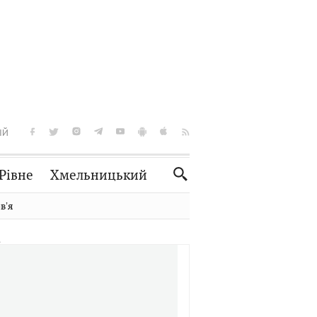
ІЙ
Рівне
Хмельницький
Словко
Культура
вʼя
Рецепти
Здоров'я
Спорт
Краєзнавство
Нерухомість
Домашні тварини