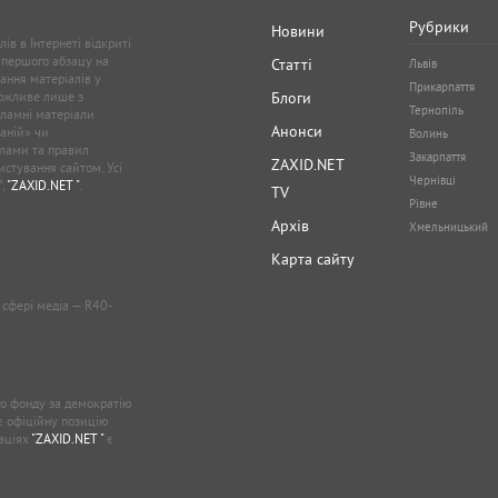
Рубрики
Новини
ів в Інтернеті відкриті
 першого абзацу на
Статті
Львів
ання матеріалів у
Прикарпаття
можливе лише з
Блоги
Тернопіль
кламні матеріали
Анонси
аній» чи
Волинь
лами та правил
Закарпаття
ZAXID.NET
стування сайтом. Усі
Чернівці
”,
"ZAXID.NET "
.
TV
Рівне
Архів
Хмельницький
Карта сайту
у сфері медіа — R40-
о фонду за демократію
ає офіційну позицію
каціях
"ZAXID.NET "
є