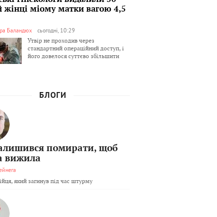
й жінці міому матки вагою 4,5
ра Баландюх
сьогодні, 10:29
Утвір не проходив через
стандартний операційний доступ, і
його довелося суттєво збільшити
БЛОГИ
залишився помирати, щоб
а вижила
ейнега
бійця, який загинув під час штурму