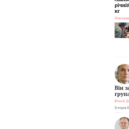
річні
кг
Олександ
Він 
груп
Віталій Д
Історія 