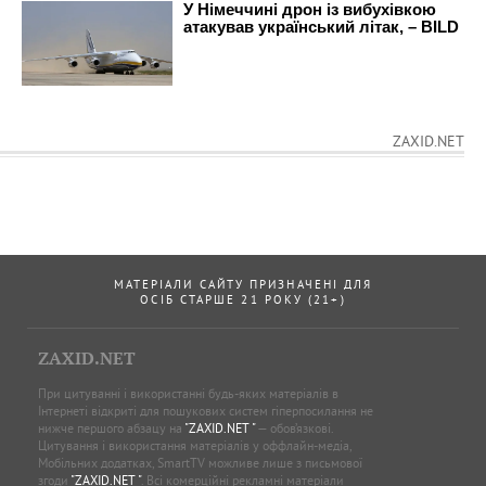
ZAXID.NET
МАТЕРІАЛИ САЙТУ ПРИЗНАЧЕНІ ДЛЯ
ОСІБ СТАРШЕ 21 РОКУ (21+)
ZAXID.NET
При цитуванні і використанні будь-яких матеріалів в
Інтернеті відкриті для пошукових систем гіперпосилання не
нижче першого абзацу на
"ZAXID.NET "
— обов’язкові.
Цитування і використання матеріалів у оффлайн-медіа,
Мобільних додатках, SmartTV можливе лише з письмової
згоди
"ZAXID.NET "
. Всі комерційні рекламні матеріали