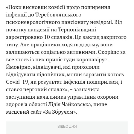
«Поки висновки комісії щодо поширення
інфекції до Теребовлянського
психоневрологічного пансіонату невідомі. Від
початку пандемії на Тернопільщині
зареєстровано 10 спалахів. Це заклад закритого
типу. Але працівники ходять додому, вони
залишаються соціально активними. Скоріше за
все хтось із них приніс туди коронавірус.
Ймовірно, відвідувачі, які приходили
відвідувати підопічних, могли заразити когось
Covid-19, як результат інфекція поширилася, і
стався черговий спалах», – зазначила
заступниця начальника управління охорони
здоров’я області Лідія Чайковська, пише
місцевий сайт «
За Збручем
».
ВІДЕО ДНЯ