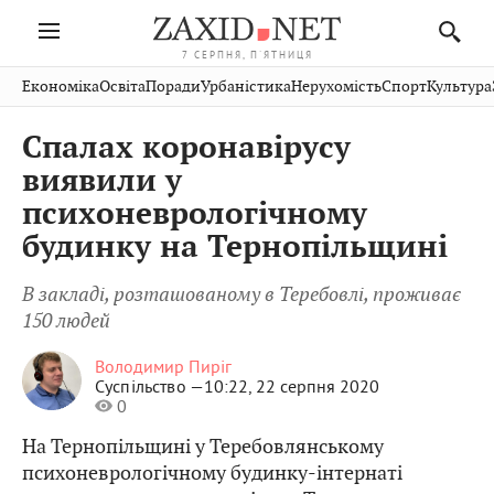
7 СЕРПНЯ, П'ЯТНИЦЯ
Івано-
Публікації
Авто
Словко
Культура
Економіка
Освіта
Поради
Урбаністика
Нерухомість
Спорт
Культура
Стрий
Рівне
Франківськ
Світ
Економіка
Рецепти
Здоров'я
Дрогобич
Львів
Тернопіль
Спалах коронавірусу
Кіно
Дім
Спорт
Краєзнавство
Хмельницький
Чернівці
Волинь
виявили у
Фото
Освіта
Нерухомість
Домашні
Вінниця
Шептицький
психоневрологічному
Закарпаття
тварини
будинку на Тернопільщині
В закладі, розташованому в Теребовлі, проживає
150 людей
Володимир Пиріг
Суспільство —
10:22, 22 серпня 2020
0
На Тернопільщині у Теребовлянському
психоневрологічному будинку-інтернаті