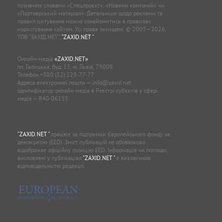
позначені словами «Спецпроєкт», «Новини компаній» чи
«Партнерський матеріал». Детальніше щодо реклами та
правил цитування можна ознайомитись в правилах
користування сайтом. Усі права захищені. © 2005—2026,
ТОВ “ЗАХІД.НЕТ”,
"ZAXID.NET "
.
Онлайн-медіа
«ZAXID.NET»
пл. Галицька, буд. 15, м. Львів, 79008
Телефон
+380 (32) 229-77-77
Адреса електронної пошти —
info@zaxid.net
Ідентифікатор онлайн-медіа в Реєстрі суб'єктів у сфері
медіа — R40-06155
"ZAXID.NET "
працює за підтримки Європейського фонду за
демократію (EED). Зміст публікацій не обов’язково
відображає офіційну позицію EED. Інформація чи погляди,
висловлені у публікаціях
"ZAXID.NET "
є виключною
відповідальністю редакції.