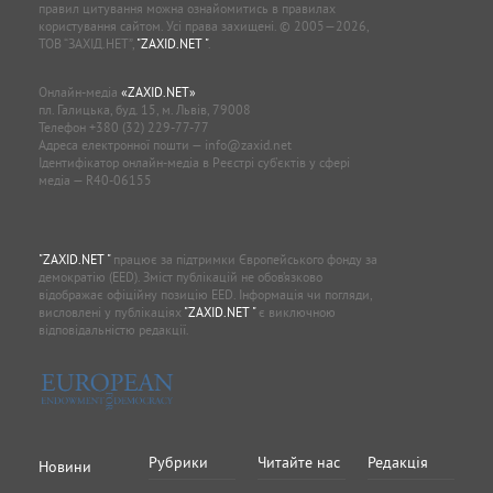
користування сайтом. Усі права захищені. © 2005—2026,
ТОВ “ЗАХІД.НЕТ”,
"ZAXID.NET "
.
Онлайн-медіа
«ZAXID.NET»
пл. Галицька, буд. 15, м. Львів, 79008
Телефон
+380 (32) 229-77-77
Адреса електронної пошти —
info@zaxid.net
Ідентифікатор онлайн-медіа в Реєстрі суб'єктів у сфері
медіа — R40-06155
"ZAXID.NET "
працює за підтримки Європейського фонду за
демократію (EED). Зміст публікацій не обов’язково
відображає офіційну позицію EED. Інформація чи погляди,
висловлені у публікаціях
"ZAXID.NET "
є виключною
відповідальністю редакції.
Рубрики
Читайте нас
Редакція
Новини
Статті
Львів
Rss
Про нас