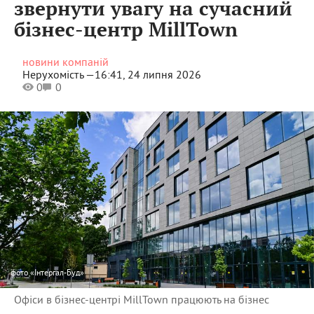
звернути увагу на сучасний
бізнес-центр MillTown
новини компаній
Нерухомість —
16:41, 24 липня 2026
0
0
фото
«Інтергал-Буд»
Офіси в бізнес-центрі MillTown працюють на бізнес