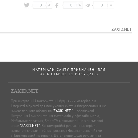
ZAXID.NET
МАТЕРІАЛИ САЙТУ ПРИЗНАЧЕНІ ДЛЯ
ОСІБ СТАРШЕ 21 РОКУ (21+)
ZAXID.NET
При цитуванні і використанні будь-яких матеріалів в
Інтернеті відкриті для пошукових систем гіперпосилання не
нижче першого абзацу на
"ZAXID.NET "
— обов’язкові.
Цитування і використання матеріалів у оффлайн-медіа,
Мобільних додатках, SmartTV можливе лише з письмової
згоди
"ZAXID.NET "
. Всі комерційні рекламні матеріали
позначені словами «Спецпроєкт», «Новини компаній» чи
«Партнерський матеріал». Детальніше щодо реклами та
правил цитування можна ознайомитись в правилах