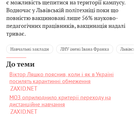
є можливість щепитися на території кампусу.
Водночас у Львівській політехніці поки що
повністю вакциновані лише 56% науково-
педагогічних працівників, вакцинація надалі
триває.
Навчальні заклади
ЛНУ імені Івана Франка
Львівська
До теми
Віктор Ляшко пояснив, коли і як в Україні
посилять карантинні обмеження
ZAXID.NET
МОЗ оприлюднило критерії переходу на
дистанційне навчання
ZAXID.NET