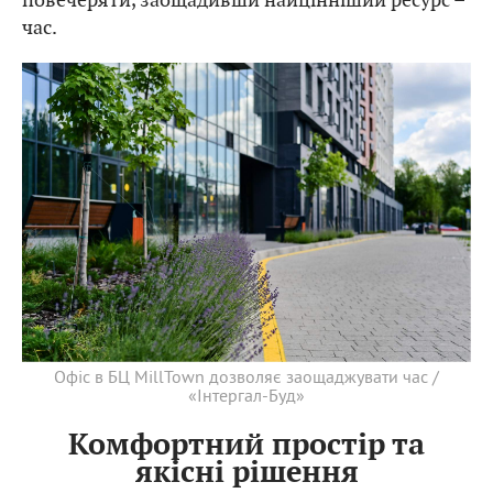
час.
Офіс в БЦ MillTown дозволяє заощаджувати час /
«Інтергал-Буд»
Комфортний простір та
якісні рішення