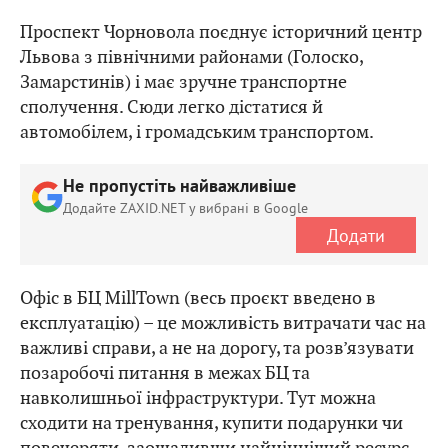
Проспект Чорновола поєднує історичний центр
Львова з північними районами (Голоско,
Замарстинів) і має зручне транспортне
сполучення. Сюди легко дістатися й
автомобілем, і громадським транспортом.
Не пропустіть найважливіше
Додайте ZAXID.NET у вибрані в Google
Додати
Офіс в БЦ MillTown (весь проєкт введено в
експлуатацію) – це можливість витрачати час на
важливі справи, а не на дорогу, та розв’язувати
позаробочі питання в межах БЦ та
навколишньої інфраструктури. Тут можна
сходити на тренування, купити подарунки чи
повечеряти, заощадивши найцінніший ресурс –