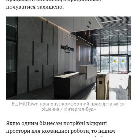
почуватися захищено.
БЦ MillTown пропонує комфортний простір та якісні
рішення / «Інтергал-Буд»
Якщо одним бізнесам потрібні відкриті
простори для командної роботи, то іншим –