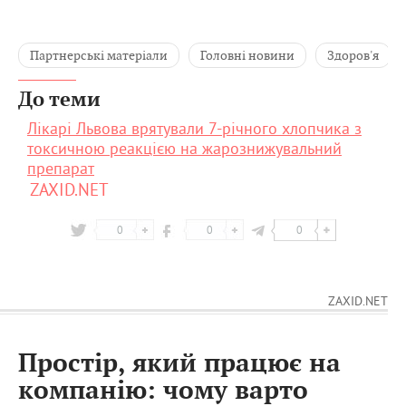
Партнерські матеріали
Головні новини
Здоров'я
До теми
Лікарі Львова врятували 7-річного хлопчика з
токсичною реакцією на жарознижувальний
препарат
ZAXID.NET
0
0
0
ZAXID.NET
Простір, який працює на
компанію: чому варто