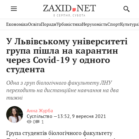
8 СЕРПНЯ, СУБОТА
Івано-
Публікації
Авто
Словко
Культура
Економіка
Освіта
Поради
Урбаністика
Нерухомість
Спорт
Культура
Стрий
Рівне
Франківськ
Світ
Економіка
Рецепти
Здоров'я
Дрогобич
Львів
Тернопіль
У Львівському університеті
Кіно
Дім
Спорт
Краєзнавство
Хмельницький
Чернівці
Волинь
група пішла на карантин
Фото
Освіта
Нерухомість
Домашні
Вінниця
Шептицький
через Covid-19 у одного
Закарпаття
тварини
студента
Одна з груп біологічного факультету ЛНУ
переходить на дистанційне навчання на два
тижні
Анна Журба
Суспільство —
13:52, 9 вересня 2021
0
1
Група студентів біологічного факультету