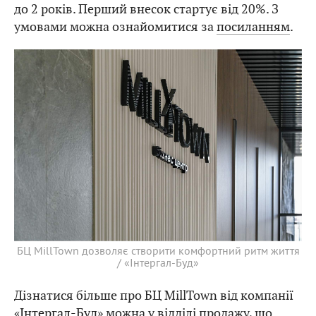
до 2 років. Перший внесок стартує від 20%. З
умовами можна ознайомитися за
посиланням
.
БЦ MillTown дозволяє створити комфортний ритм життя
/ «Інтергал-Буд»
Дізнатися більше про БЦ MillTown від компанії
«Інтергал-Буд»
можна у відділі продажу, що