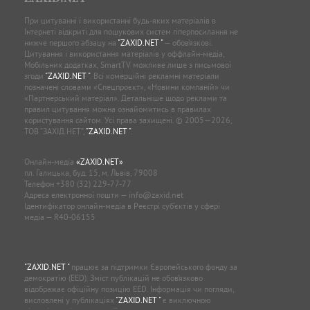
При цитуванні і використанні будь-яких матеріалів в
Інтернеті відкриті для пошукових систем гіперпосилання не
нижче першого абзацу на
"ZAXID.NET "
— обов’язкові.
Цитування і використання матеріалів у оффлайн-медіа,
Мобільних додатках, SmartTV можливе лише з письмової
згоди
"ZAXID.NET "
. Всі комерційні рекламні матеріали
позначені словами «Спецпроєкт», «Новини компаній» чи
«Партнерський матеріал». Детальніше щодо реклами та
правил цитування можна ознайомитись в правилах
користування сайтом. Усі права захищені. © 2005—2026,
ТОВ “ЗАХІД.НЕТ”,
"ZAXID.NET "
.
Онлайн-медіа
«ZAXID.NET»
пл. Галицька, буд. 15, м. Львів, 79008
Телефон
+380 (32) 229-77-77
Адреса електронної пошти —
info@zaxid.net
Ідентифікатор онлайн-медіа в Реєстрі суб'єктів у сфері
медіа — R40-06155
"ZAXID.NET "
працює за підтримки Європейського фонду за
демократію (EED). Зміст публікацій не обов’язково
відображає офіційну позицію EED. Інформація чи погляди,
висловлені у публікаціях
"ZAXID.NET "
є виключною