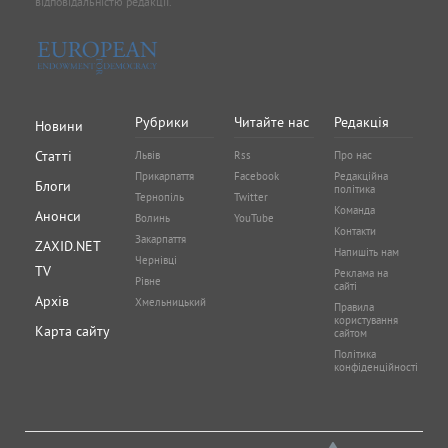
відповідальністю редакції.
Рубрики
Читайте нас
Редакція
Новини
Статті
Львів
Rss
Про нас
Прикарпаття
Facebook
Редакційна
Блоги
політика
Тернопіль
Twitter
Команда
Анонси
Волинь
YouTube
Контакти
Закарпаття
ZAXID.NET
Напишіть нам
Чернівці
TV
Реклама на
Рівне
сайті
Архів
Хмельницький
Правила
користування
Карта сайту
сайтом
Політика
конфіденційності