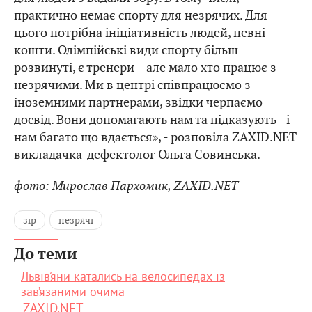
практично немає спорту для незрячих. Для
цього потрібна ініціативність людей, певні
кошти. Олімпійські види спорту більш
розвинуті, є тренери – але мало хто працює з
незрячими. Ми в центрі співпрацюємо з
іноземними партнерами, звідки черпаємо
досвід. Вони допомагають нам та підказують - і
нам багато що вдається», - розповіла ZAXID.NET
викладачка-дефектолог Ольга Совинська.
фото: Мирослав Пархомик, ZAXID.NET
зір
незрячі
До теми
Львів’яни катались на велосипедах із
зав’язаними очима
ZAXID.NET