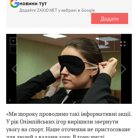
новини тут
Додайте ZAXID.NET у вибрані в Google
Додати
Гравці грали із зав'язаними очима
«Ми щороку проводимо такі інформативні акції.
У рік Олімпійських ігор вирішили звернути
увагу на спорт. Наше оточення не пристосоване
для людей з вадами зору. В тому числі,