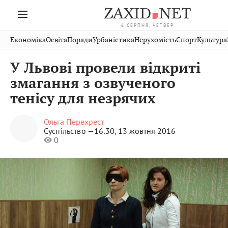
6 СЕРПНЯ, ЧЕТВЕР
Івано-
Публікації
Авто
Словк
Економіка
Освіта
Поради
Урбаністика
Нерухомість
Спорт
Культура
Стрий
Рівне
Франківськ
Світ
Економіка
Рецеп
Дрогобич
Львів
Тернопіль
У Львові провели відкриті
Кіно
Дім
Спорт
Хмельницький
Чернівці
Волинь
змагання з озвученого
Фото
Освіта
Нерух
Вінниця
Шептицький
тенісу для незрячих
Закарпаття
Ольга Перехрест
Суспільство —
16:30, 13 жовтня 2016
0