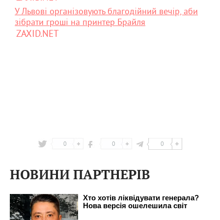
У Львові організовують благодійний вечір, аби
зібрати гроші на принтер Брайля
ZAXID.NET
0
0
0
НОВИНИ ПАРТНЕРІВ