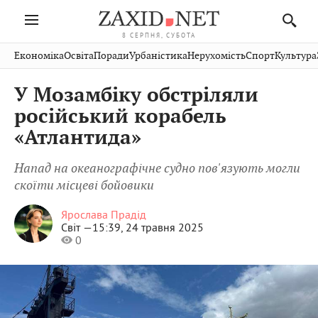
8 СЕРПНЯ, СУБОТА
Івано-
Публікації
Авто
Словко
Культура
Економіка
Освіта
Поради
Урбаністика
Нерухомість
Спорт
Культура
Стрий
Рівне
Франківськ
Світ
Економіка
Рецепти
Здоров'я
Дрогобич
Львів
Тернопіль
У Мозамбіку обстріляли
Кіно
Дім
Спорт
Краєзнавство
Хмельницький
Чернівці
Волинь
російський корабель
Фото
Освіта
Нерухомість
Домашні
Вінниця
Шептицький
«Атлантида»
Закарпаття
тварини
Напад на океанографічне судно пов'язують могли
скоїти місцеві бойовики
Ярослава Прадід
Світ —
15:39, 24 травня 2025
0