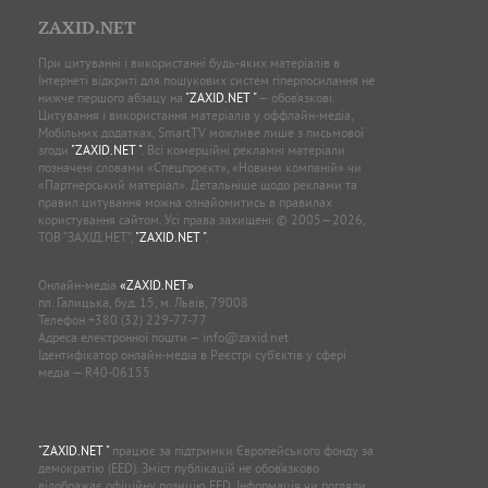
ZAXID.NET
При цитуванні і використанні будь-яких матеріалів в
Інтернеті відкриті для пошукових систем гіперпосилання не
нижче першого абзацу на
"ZAXID.NET "
— обов’язкові.
Цитування і використання матеріалів у оффлайн-медіа,
Мобільних додатках, SmartTV можливе лише з письмової
згоди
"ZAXID.NET "
. Всі комерційні рекламні матеріали
позначені словами «Спецпроєкт», «Новини компаній» чи
«Партнерський матеріал». Детальніше щодо реклами та
правил цитування можна ознайомитись в правилах
користування сайтом. Усі права захищені. © 2005—2026,
ТОВ “ЗАХІД.НЕТ”,
"ZAXID.NET "
.
Онлайн-медіа
«ZAXID.NET»
пл. Галицька, буд. 15, м. Львів, 79008
Телефон
+380 (32) 229-77-77
Адреса електронної пошти —
info@zaxid.net
Ідентифікатор онлайн-медіа в Реєстрі суб'єктів у сфері
медіа — R40-06155
"ZAXID.NET "
працює за підтримки Європейського фонду за
демократію (EED). Зміст публікацій не обов’язково
відображає офіційну позицію EED. Інформація чи погляди,