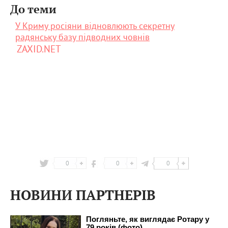
До теми
У Криму росіяни відновлюють секретну
радянську базу підводних човнів
ZAXID.NET
0
0
0
НОВИНИ ПАРТНЕРІВ