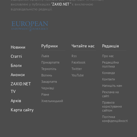
висловлені у публікаціях
"ZAXID.NET "
є виключною
відповідальністю редакції.
Рубрики
Читайте нас
Редакція
Новини
Статті
Львів
Rss
Про нас
Прикарпаття
Facebook
Редакційна
Блоги
політика
Тернопіль
Twitter
Команда
Анонси
Волинь
YouTube
Контакти
Закарпаття
ZAXID.NET
Напишіть нам
Чернівці
TV
Реклама на
Рівне
сайті
Архів
Хмельницький
Правила
користування
Карта сайту
сайтом
Політика
конфіденційності