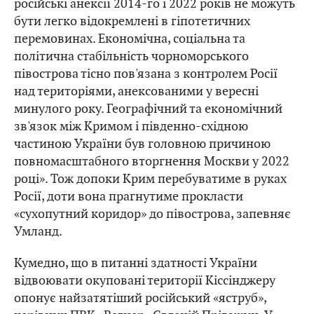
російські анексії 2014-го і 2022 років не можуть
бути легко відокремлені в гіпотетичних
перемовинах. Економічна, соціальна та
політична стабільність чорноморського
півострова тісно пов'язана з контролем Росії
над територіями, анексованими у вересні
минулого року. Географічний та економічний
зв'язок між Кримом і південно-східною
частиною України був головною причиною
повномасштабного вторгнення Москви у 2022
році». Тож допоки Крим перебуватиме в руках
Росії, доти вона прагнутиме прокласти
«сухопутний коридор» до півострова, запевняє
Умланд.
Кумедно, що в питанні здатності України
відвоювати окуповані території Кіссінджеру
опонує найзатятіший російський «яструб»,