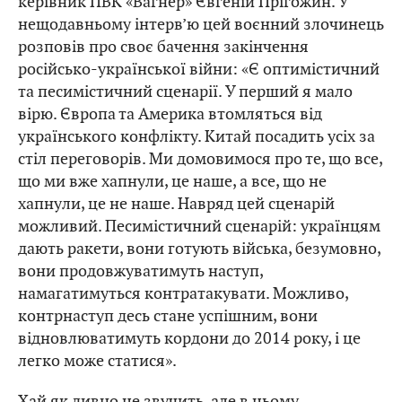
керівник ПВК «Вагнер» Євгеній Прігожин. У
нещодавньому інтерв’ю цей воєнний злочинець
розповів про своє бачення закінчення
російсько-української війни: «Є оптимістичний
та песимістичний сценарії. У перший я мало
вірю. Європа та Америка втомляться від
українського конфлікту. Китай посадить усіх за
стіл переговорів. Ми домовимося про те, що все,
що ми вже хапнули, це наше, а все, що не
хапнули, це не наше. Навряд цей сценарій
можливий. Песимістичний сценарій: українцям
дають ракети, вони готують війська, безумовно,
вони продовжуватимуть наступ,
намагатимуться контратакувати. Можливо,
контрнаступ десь стане успішним, вони
відновлюватимуть кордони до 2014 року, і це
легко може статися».
Хай як дивно це звучить, але в цьому