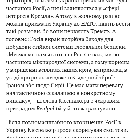
територія, та й сама Україна тривалий час була
частиною Росії, а нині залишається у «сфері
інтересів Кремля». А тому в жодному разі не
можна приймати Україну до НАТО, навіть вести
такі розмови, бо вони нервують Кремль. А
головне: Росія вкрай потрібна Заходу для
побудови стійкої системи глобальної безпеки.
«Ми маємо пам’ятати, що Росія є важливою
частиною міжнародної системи, а тому корисна
у вирішенні всіляких інших криз, наприклад, в
угоді про розповсюдження ядерної зброї з
Іраном або щодо Сирії. Це має мати перевагу
над тактичною ескалацією в конкретному
випадку», – ці слова Кіссінджера є яскравим
прикладом
Realpolitik
у його ж трактуванні.
Після повномасштабного вторгнення Росії в
Україну Кіссінджер трохи скоригував свої тези.
Він більше не наполягає на потрібності Росії у