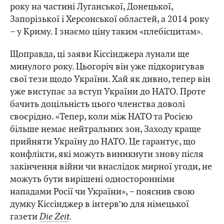
року на частині Луганської, Донецької,
Запорізької і Херсонської областей, а 2014 року
– у Криму. І знаємо ціну таким «плебісцитам».
Щоправда, ці заяви Кіссінджера лунали ще
минулого року. Цьогоріч він уже підкоригував
свої тези щодо України. Хай як дивно, тепер він
уже виступає за вступ України до НАТО. Проте
бачить доцільність цього членства доволі
своєрідно. «Тепер, коли між НАТО та Росією
більше немає нейтральних зон, Заходу краще
прийняти Україну до НАТО. Це гарантує, що
конфлікти, які можуть виникнути знову після
закінчення війни чи внаслідок мирної угоди, не
можуть бути вирішені односторонніми
нападами Росії чи України», – пояснив свою
думку Кіссінджер в інтерв’ю для німецької
газети
Die Zeit
.