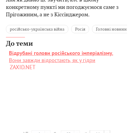
конкретному пункті ми погоджуємося саме з
Прігожиним, а не з Кіссінджером.
російсько-українська війна
Росія
Головні новини
До теми
Відрубані голови російського імперіалізму.
Вони завжди відростають, як у гідри
ZAXID.NET