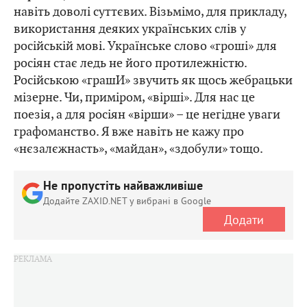
навіть доволі суттєвих. Візьмімо, для прикладу,
використання деяких українських слів у
російській мові. Українське слово «гроші» для
росіян стає ледь не його протилежністю.
Російською «грашИ» звучить як щось жебрацьки
мізерне. Чи, приміром, «вірші». Для нас це
поезія, а для росіян «вірши» – це негідне уваги
графоманство. Я вже навіть не кажу про
«нєзалєжнасть», «майдан», «здобули» тощо.
Не пропустіть найважливіше
Додайте ZAXID.NET у вибрані в Google
Додати