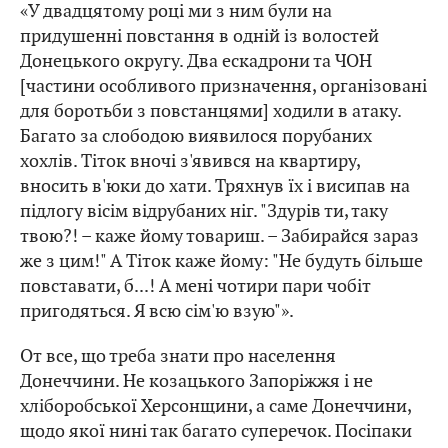
«У двадцятому році ми з ним були на
придушенні повстання в одній із волостей
Донецького округу. Два ескадрони та ЧОН
[частини особливого призначення, організовані
для боротьби з повстанцями] ходили в атаку.
Багато за слободою виявилося порубаних
хохлів. Тіток вночі з'явився на квартиру,
вносить в'юки до хати. Тряхнув їх і висипав на
підлогу вісім відрубаних ніг. "Здурів ти, таку
твою?! – каже йому товариш. – Забирайся зараз
же з цим!" А Тіток каже йому: "Не будуть більше
повставати, б...! А мені чотири пари чобіт
пригодяться. Я всю сім'ю взую"».
От все, що треба знати про населення
Донеччини. Не козацького Запоріжжя і не
хліборобської Херсонщини, а саме Донеччини,
щодо якої нині так багато суперечок. Посіпаки