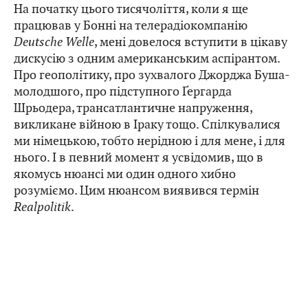
На початку цього тисячоліття, коли я ще
працював у Бонні на телерадіокомпанію
Deutsche Welle
, мені довелося вступити в цікаву
дискусію з одним американським аспірантом.
Про геополітику, про зухвалого Джорджа Буша-
молодшого, про підступного Ґергарда
Шрьодера, трансатлантичне напруження,
викликане війною в Іраку тощо. Спілкувалися
ми німецькою, тобто нерідною і для мене, і для
нього. І в певний момент я усвідомив, що в
якомусь нюансі ми один одного хибно
розуміємо. Цим нюансом виявився термін
Realpolitik
.