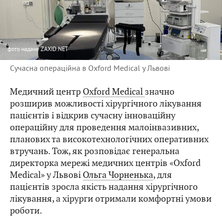
фото
надане ZAXID.NET
Сучасна операційна в Oxford Medical у Львові
Медичний центр
Oxford Medical
значно
розширив можливості хірургічного лікування
пацієнтів і відкрив сучасну інноваційну
операційну для проведення малоінвазивних,
планових та високотехнологічних оперативних
втручань. Тож, як розповідає генеральна
директорка мережі медичних центрів «Oxford
Medical» у Львові
Ольга Чорненька
, для
пацієнтів зросла якість надання хірургічного
лікування, а хірурги отримали комфортні умови
роботи.