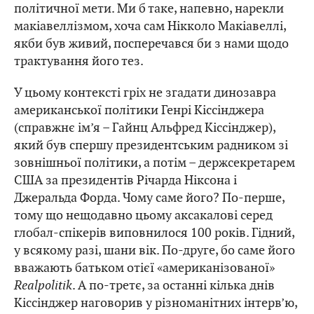
політичної мети. Ми б таке, напевно, нарекли
макіавеллізмом, хоча сам Нікколо Макіавеллі,
якби був живий, посперечався би з нами щодо
трактування його тез.
У цьому контексті гріх не згадати динозавра
американської політики Генрі Кіссінджера
(справжнє ім’я – Гайнц Альфред Кіссінджер),
який був спершу президентським радником зі
зовнішньої політики, а потім – держсекретарем
США за президентів Річарда Ніксона і
Джеральда Форда. Чому саме його? По-перше,
тому що нещодавно цьому аксакалові серед
глобал-спікерів виповнилося 100 років. Гідний,
у всякому разі, шани вік. По-друге, бо саме його
вважають батьком отієї «американізованої»
Realpolitik
. А по-третє, за останні кілька днів
Кіссінджер наговорив у різноманітних інтерв’ю,