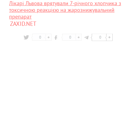
Лікарі Львова врятували 7-річного хлопчика з
токсичною реакцією на жарознижувальний
препарат
ZAXID.NET
0
0
0