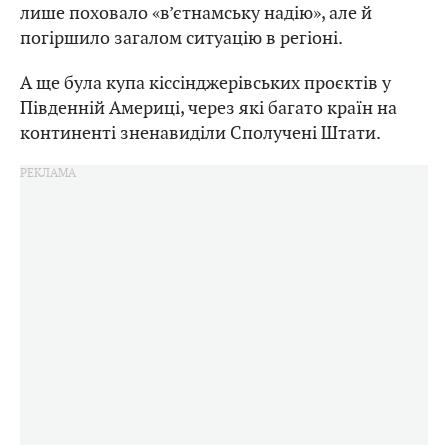
лише поховало «в’єтнамську надію», але й
погіршило загалом ситуацію в регіоні.
А ще була купа кіссінджерівських проєктів у
Південній Америці, через які багато країн на
континенті зненавиділи Сполучені Штати.