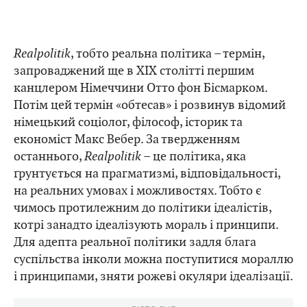
Realpolitik
, тобто реальна політика – термін,
запроваджений ще в ХІХ столітті першим
канцлером Німеччини Отто фон Бісмарком.
Потім цей термін «обтесав» і розвинув відомий
німецький соціолог, філософ, історик та
економіст Макс Вебер. За твердженням
останнього,
Realpolitik
– це політика, яка
ґрунтується на прагматизмі, відповідальності,
на реальних умовах і можливостях. Тобто є
чимось протилежним до політики ідеалістів,
котрі занадто ідеалізують мораль і принципи.
Для адепта реальної політики задля блага
суспільства інколи можна поступитися мораллю
і принципами, зняти рожеві окуляри ідеалізації.