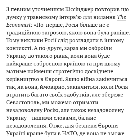
З певним уточненням Кіссінджер повторив цю
думку у травневому інтерв’ю для видання
The
Economist
:
«По-перше, Росія більше не є
традиційною загрозою, якою вона була раніше.
Тому виклики Росії слід розглядати в іншому
контексті. А по-друге, зараз ми озброїли
Україну до такого рівня, коли вона буде
найкраще озброєною країною та при цьому
матиме найменш стратегічно досвідчене
керівництво в Європі. Якщо війна закінчиться
так, як вона, ймовірно, закінчиться, коли Росія
втратить багато своїх здобутків, але збереже
Севастополь, ми можемо отримати
незадоволену Росію, але також незадоволену
Україну – іншими словами, баланс
незадоволення. Отже, для безпеки Європи
Україні краще бути в НАТО, де вона не зможе