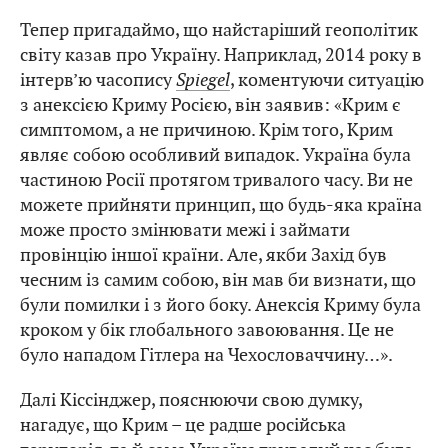
Тепер пригадаймо, що найстаріший геополітик
світу казав про Україну. Наприклад, 2014 року в
інтерв’ю часопису
Spiegel
, коментуючи ситуацію
з анексією Криму Росією, він заявив: «Крим є
симптомом, а не причиною. Крім того, Крим
являє собою особливий випадок. Україна була
частиною Росії протягом тривалого часу. Ви не
можете прийняти принцип, що будь-яка країна
може просто змінювати межі і займати
провінцію іншої країни. Але, якби Захід був
чесним із самим собою, він мав би визнати, що
були помилки і з його боку. Анексія Криму була
кроком у бік глобального завоювання. Це не
було нападом Гітлера на Чехословаччину…».
Далі Кіссінджер, пояснюючи свою думку,
нагадує, що Крим – це радше російська