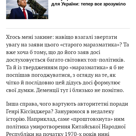
Хтось мені закине: навіщо взагалі звертати
увагу на заяви цього «старого маразматика»? Та
вже хоча б тому, що до його заяв досі
дослуховується багато світових топ-політиків.
Та й із твердженням про «маразматика» я б не
поспішав погоджуватися, з огляду на те, як
чітко й послідовно цей дідусь досі формулює
свої думки. Деменції тут і близько не помітно.
Інша справа, чого вартують авторитетні поради
Генрі Кіссінджера? Зануримося в недалеку
історію. Наприклад, саме «проштовхнута» ним
політика умиротворення Китайської Народної
Республіки на початку 1970-х років нині