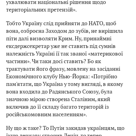
ухвалювати національні рішення щодо
територіальних претензій».
Тобто Україну слід прийняти до НАТО, щоб
вона, озброєна Заходом до зубів, не вирішила
піти далі визволяти Крим. Ну, принаймні
ексдержсекретар уже не ставить під сумнів
належність Україні її так званої «материкової
частини». Чи таки досі ставить? Бо як
трактувати його фразу, мовлену на засіданні
Економічного клубу Нью-Йорка: «Потрібно
пам'ятати, що Україна у тому вигляді, в якому
вона входила до Радянського Союзу, була
значною мірою створена Сталіним, який
включив до її складу багато територій із
російськомовним населенням».
Ну що ж таке? То Путін закидав українцям, що
їхню державу створив Ленін, то тепер