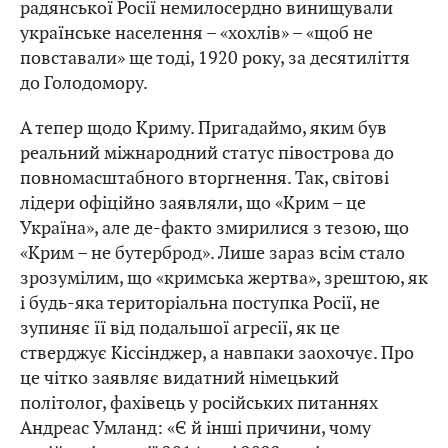
радянської Росії немилосердно винищували
українське населення – «хохлів» – «щоб не
повставали» ще тоді, 1920 року, за десятиліття
до Голодомору.
А тепер щодо Криму. Пригадаймо, яким був
реальний міжнародний статус півострова до
повномасштабного вторгнення. Так, світові
лідери офіційно заявляли, що «Крим – це
Україна», але де-факто змирилися з тезою, що
«Крим – не бутерброд». Лише зараз всім стало
зрозумілим, що «кримська жертва», зрештою, як
і будь-яка територіальна поступка Росії, не
зупиняє її від подальшої агресії, як це
стверджує Кіссінджер, а навпаки заохочує. Про
це чітко заявляє видатний німецький
політолог, фахівець у російських питаннях
Андреас Умланд: «Є й інші причини, чому