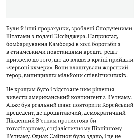
Були й інші прорахунки, зроблені Сполученими
Штатами з подачі Кіссінджера. Наприклад,
бомбардування Камбоджі в ході боротьби з
в'єтнамськими повстанцями врешті-решт
призвело до того, що до влади в країні прийшли
«червоні кхмери». Вони влаштували жорсткий
терор, винищивши мільйони співвітчизників.
Не кращим було і відстояне ним рішення
вивести американський контингент з В’єтнаму.
Адже був реальний шанс повторити Корейський
прецедент, де процвітаючий, демократичний
Південний В’єтнам протистояв би
тоталітарному, соціалістичному Північному
В’єтнаму. Однак Сайгнон було здано, і це не