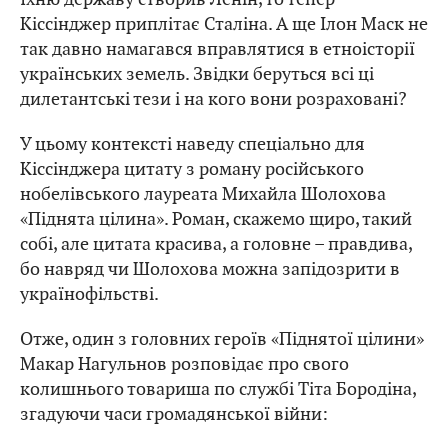
Кіссінджер приплітає Сталіна. А ще Ілон Маск не
так давно намагався вправлятися в етноісторії
українських земель. Звідки беруться всі ці
дилетантські тези і на кого вони розраховані?
У цьому контексті наведу спеціально для
Кіссінджера цитату з роману російського
нобелівського лауреата Михайла Шолохова
«Піднята цілина». Роман, скажемо щиро, такий
собі, але цитата красива, а головне – правдива,
бо навряд чи Шолохова можна запідозрити в
українофільстві.
Отже, один з головних героїв «Піднятої цілини»
Макар Нагульнов розповідає про свого
колишнього товариша по службі Тіта Бородіна,
згадуючи часи громадянської війни: