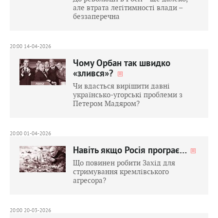
але втрата легітимності влади –
беззаперечна
20:00 14-04-2026
Чому Орбан так швидко
«злився»?
Чи вдасться вирішити давні
українсько-угорські проблеми з
Петером Мадяром?
20:00 01-04-2026
Навіть якщо Росія програє…
Що повинен робити Захід для
стримування кремлівського
агресора?
20:00 20-03-2026