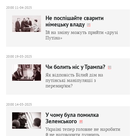
20:00 11-04-2025
Не поспішайте сварити
німецьку владу
Їй на зміну можуть прийти «друзі
Путіна»
20:00 19-03-2025
Чи болить ніс у Трампа?
Як відповість Білий дім на
путінські маніпуляції з
перемир’ям?
20:00 14-03-2025
У чому була помилка
Зеленського
Україні тепер головне не наробити
й не наговорити дурниць