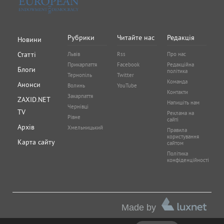
Рубрики
Читайте нас
Редакція
Новини
Статті
Львів
Rss
Про нас
Прикарпаття
Facebook
Редакційна
Блоги
політика
Тернопіль
Twitter
Команда
Анонси
Волинь
YouTube
Контакти
Закарпаття
ZAXID.NET
Напишіть нам
Чернівці
TV
Реклама на
Рівне
сайті
Архів
Хмельницький
Правила
користування
Карта сайту
сайтом
Політика
конфіденційності
Made by