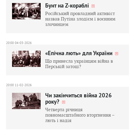
Бунт на Z-кораблі
Російський провладний активіст
назвав Путіна злодієм і воєнним
злочинцем
20:00 04-03-2026
«Епічна лють» для України
Що принесла українцям війна в
Перській затоці?
20:00 11-02-2026
Чи закінчиться війна 2026
року?
Четверта річниця
повномасштабного вторгнення –
лють і надія