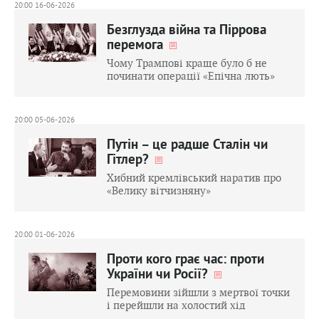
20:00 16-06-2026
Безглузда війна та Піррова
перемога
Чому Трампові краще було б не
починати операції «Епічна лють»
20:00 05-06-2026
Путін – це радше Сталін чи
Гітлер?
Хибний кремлівський наратив про
«Велику вітчизняну»
20:00 01-06-2026
Проти кого грає час: проти
України чи Росії?
Перемовини зійшли з мертвої точки
і перейшли на холостий хід