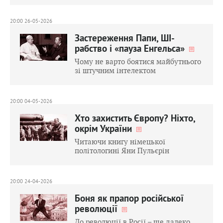
20:00 26-05-2026
Застереження Папи, ШІ-
рабство і «пауза Енгельса»
Чому не варто боятися майбутнього
зі штучним інтелектом
20:00 04-05-2026
Хто захистить Європу? Ніхто,
окрім України
Читаючи книгу німецької
політологині Яни Пульєрін
20:00 24-04-2026
Боня як прапор російської
революції
До революції в Росії – ще далеко,