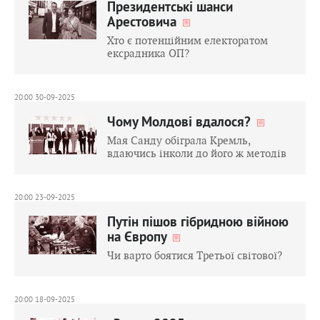
Президентські шанси
Арестовича
Хто є потенційним електоратом
ексрадника ОП?
20:00 30-09-2025
Чому Молдові вдалося?
Мая Санду обіграла Кремль,
вдаючись інколи до його ж методів
20:00 23-09-2025
Путін пішов гібридною війною
на Європу
Чи варто боятися Третьої світової?
20:00 18-09-2025