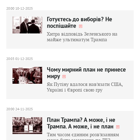
20:00 10-12-2025
Готуєтесь до виборів? Не
поспішайте
Хитра відповідь Зеленського на
майже ультиматум Трампа
20:03 01-12-2025
Чому мирний план не принесе
миру
Як Путіну вдалося нав’язати США,
Україні і Європі свою гру
20:00 24-11-2025
План Трампа? А може, і не
Трампа. А може, і не план
Тим часом єдиним розв’язанням