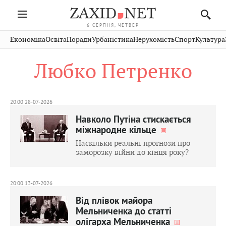
6 СЕРПНЯ, ЧЕТВЕР
Івано-
Публікації
Авто
Словко
Культура
Економіка
Освіта
Поради
Урбаністика
Нерухомість
Спорт
Культура
Стрий
Рівне
Франківськ
Світ
Економіка
Рецепти
Здоров'я
Дрогобич
Львів
Тернопіль
Любко Петренко
Кіно
Дім
Спорт
Краєзнавство
Хмельницький
Чернівці
Волинь
Фото
Освіта
Нерухомість
Домашні
Вінниця
Шептицький
Закарпаття
тварини
20:00 28-07-2026
Навколо Путіна стискається
міжнародне кільце
Наскільки реальні прогнози про
заморозку війни до кінця року?
20:00 13-07-2026
Від плівок майора
Мельниченка до статті
олігарха Мельниченка