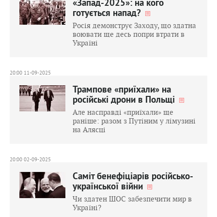
«Запад-2025»: на кого
готується напад?
Росія демонструє Заходу, що здатна
воювати ще десь попри втрати в
Україні
20:00 11-09-2025
Трампове «приїхали» на
російські дрони в Польщі
Але насправді «приїхали» ще
раніше: разом з Путіним у лімузині
на Алясці
20:00 02-09-2025
Саміт бенефіціарів російсько-
української війни
Чи здатен ШОС забезпечити мир в
Україні?