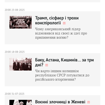
20:00 25-08-2025
Трамп, сісфаєр і трохи
конспірології
Чому американський лідер
відмовився від своєї ж ідеї про
припинення вогню?
20:00 18-08-2025
Баку, Астана, Кишинів… за три
дні?
Чи варто іншим колишнім
республікам СРСР готуватися до
російського вторгнення?
20:00 31-07-2025
Воєнні злочинці в Женеві