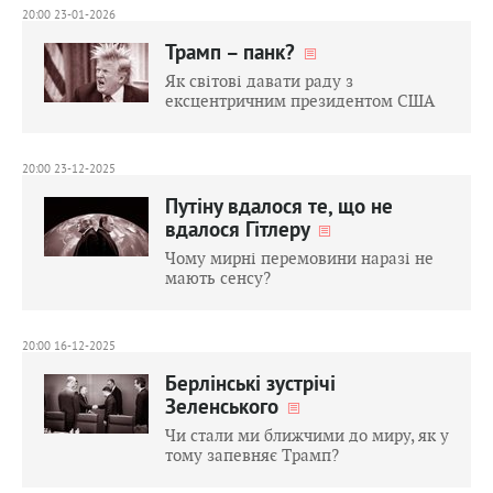
20:00 23-01-2026
Трамп – панк?
Як світові давати раду з
ексцентричним президентом США
20:00 23-12-2025
Путіну вдалося те, що не
вдалося Гітлеру
Чому мирні перемовини наразі не
мають сенсу?
20:00 16-12-2025
Берлінські зустрічі
Зеленського
Чи стали ми ближчими до миру, як у
тому запевняє Трамп?