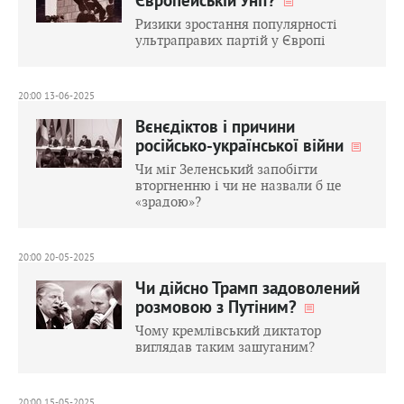
Європейській Унії?
Ризики зростання популярності
ультраправих партій у Європі
20:00 13-06-2025
Вєнєдіктов і причини
російсько-української війни
Чи міг Зеленський запобігти
вторгненню і чи не назвали б це
«зрадою»?
20:00 20-05-2025
Чи дійсно Трамп задоволений
розмовою з Путіним?
Чому кремлівський диктатор
виглядав таким зашуганим?
20:00 15-05-2025