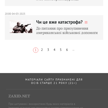
20:00 04-03-2025
Чи це вже катастрофа?
До питання про призупинення
американської військової допомоги
2
3
4
5
6
→
1
МАТЕРІАЛИ САЙТУ ПРИЗНАЧЕНІ ДЛЯ
ОСІБ СТАРШЕ 21 РОКУ (21+)
ZAXID.NET
При цитуванні і використанні будь-яких матеріалів в
Інтернеті відкриті для пошукових систем гіперпосилання не