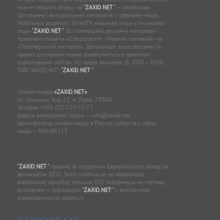
нижче першого абзацу на
"ZAXID.NET "
— обов’язкові.
Цитування і використання матеріалів у оффлайн-медіа,
Мобільних додатках, SmartTV можливе лише з письмової
згоди
"ZAXID.NET "
. Всі комерційні рекламні матеріали
позначені словами «Спецпроєкт», «Новини компаній» чи
«Партнерський матеріал». Детальніше щодо реклами та
правил цитування можна ознайомитись в правилах
користування сайтом. Усі права захищені. © 2005—2026,
ТОВ “ЗАХІД.НЕТ”,
"ZAXID.NET "
.
Онлайн-медіа
«ZAXID.NET»
пл. Галицька, буд. 15, м. Львів, 79008
Телефон
+380 (32) 229-77-77
Адреса електронної пошти —
info@zaxid.net
Ідентифікатор онлайн-медіа в Реєстрі суб'єктів у сфері
медіа — R40-06155
"ZAXID.NET "
працює за підтримки Європейського фонду за
демократію (EED). Зміст публікацій не обов’язково
відображає офіційну позицію EED. Інформація чи погляди,
висловлені у публікаціях
"ZAXID.NET "
є виключною
відповідальністю редакції.