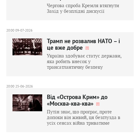
Чергова спроба Кремля втягнути
Захід у безплідні дискусії
20:00 09-07-2026
Трамп не розвалив НАТО – і
це вже добре
Україна здобуває статус держави,
яка робить внесок у
трансатлантичну безпеку
20:00 25-06-2026
Від «Острова Крим» до
«Москва-ква-ква»
Путін знає, що програє, проте
допоки він живий, ця безглузда в
усіх сенсах війна триватиме