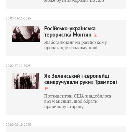
може бути заморозка по ЛБЗ
20:00 03-11-2025
Російсько-українська
терористка Монтян
Жабогадюкінг на російському
пропагандистському полі
20:00 27-10-2025
Як Зеленський і європейці
«викручували руки» Трампові
Президентові США знадобилося
вісім місяців, щоб обрати
правильну сторону
20:00 08-10-2025