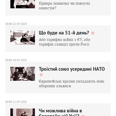
Прикра помилка чи повзуча
амністія?
20:00 22-07-2025
Що буде на 51-й день?
Або тарифна війна з ЄУ, або
тарифні санкції проти Росії
20:00 18-07-2025
Троїстий союз усередині НАТО
Європейські країни укладають нові
оборонні альянси
20:00 11-07-2025
Чи можлива війна в