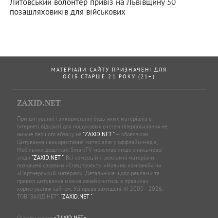
Литовський волонтер привіз на Львівщину 50
позашляховиків для військових
МАТЕРІАЛИ САЙТУ ПРИЗНАЧЕНІ ДЛЯ
ОСІБ СТАРШЕ 21 РОКУ (21+)
ZAXID.NET
При цитуванні і використанні будь-яких матеріалів в
Інтернеті відкриті для пошукових систем гіперпосилання не
нижче першого абзацу на
"ZAXID.NET "
— обов’язкові.
Цитування і використання матеріалів у оффлайн-медіа,
Мобільних додатках, SmartTV можливе лише з письмової
згоди
"ZAXID.NET "
. Всі комерційні рекламні матеріали
позначені словами «Спецпроєкт», «Новини компаній» чи
«Партнерський матеріал». Детальніше щодо реклами та
правил цитування можна ознайомитись в правилах
користування сайтом. Усі права захищені. © 2005—2026,
ТОВ “ЗАХІД.НЕТ”,
"ZAXID.NET "
.
Онлайн-медіа
«ZAXID.NET»