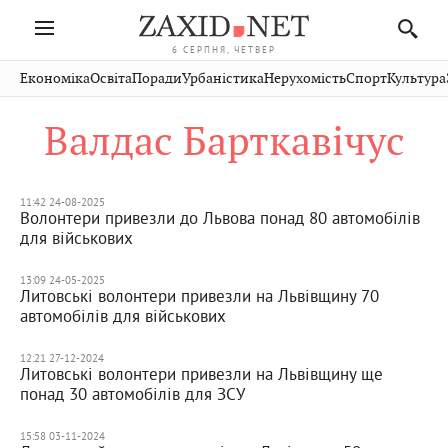
6 СЕРПНЯ, ЧЕТВЕР
Івано-
Публікації
Авто
Словко
Культура
Економіка
Освіта
Поради
Урбаністика
Нерухомість
Спорт
Культура
Стрий
Рівне
Франківськ
Світ
Економіка
Рецепти
Здоров'я
Дрогобич
Львів
Тернопіль
Валдас Барткавічус
Кіно
Дім
Спорт
Краєзнавство
Хмельницький
Чернівці
Волинь
Фото
Освіта
Нерухомість
Домашні
Вінниця
Шептицький
Закарпаття
тварини
11:42 24-08-2025
Волонтери привезли до Львова понад 80 автомобілів
для військових
13:09 24-05-2025
Литовські волонтери привезли на Львівщину 70
автомобілів для військових
12:21 27-12-2024
Литовські волонтери привезли на Львівщину ще
понад 30 автомобілів для ЗСУ
15:58 03-11-2024