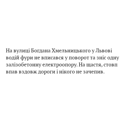
На вулиці Богдана Хмельницького у Львові
водій фури не вписався у поворот та зніс одну
залізобетонну електроопору. На щастя, стовп
впав вздовж дороги і нікого не зачепив.