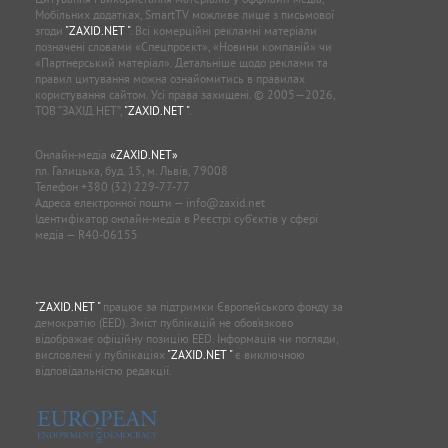
Мобільних додатках, SmartTV можливе лише з письмової
згоди
"ZAXID.NET "
. Всі комерційні рекламні матеріали
позначені словами «Спецпроєкт», «Новини компаній» чи
«Партнерський матеріал». Детальніше щодо реклами та
правил цитування можна ознайомитись в правилах
користування сайтом. Усі права захищені. © 2005—2026,
ТОВ “ЗАХІД.НЕТ”,
"ZAXID.NET "
.
Онлайн-медіа
«ZAXID.NET»
пл. Галицька, буд. 15, м. Львів, 79008
Телефон
+380 (32) 229-77-77
Адреса електронної пошти —
info@zaxid.net
Ідентифікатор онлайн-медіа в Реєстрі суб'єктів у сфері
медіа — R40-06155
"ZAXID.NET "
працює за підтримки Європейського фонду за
демократію (EED). Зміст публікацій не обов’язково
відображає офіційну позицію EED. Інформація чи погляди,
висловлені у публікаціях
"ZAXID.NET "
є виключною
відповідальністю редакції.