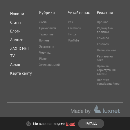
Рубрики
Читайте нас
Редакція
Новини
Статті
Львів
Rss
Про нас
Прикарпаття
Facebook
Редакційна
Блоги
політика
Тернопіль
Twitter
Команда
Анонси
Волинь
YouTube
Контакти
Закарпаття
ZAXID.NET
Напишіть нам
Чернівці
TV
Реклама на
Рівне
сайті
Архів
Хмельницький
Правила
користування
Карта сайту
сайтом
Політика
конфіденційності
Made by
Ми використовуємо
Куки!
ГАРАЗД