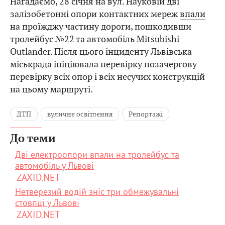
Нагадаємо, 28 січня на вул. Науковій дві
залізобетонні опори контактних мереж
впали
на проїжджу частину дороги, пошкодивши
тролейбус №22 та автомобіль Mitsubishi
Outlander. Після цього інциденту
Львівська
міськрада ініціювала перевірку
позачергову
перевірку всіх опор і всіх несучих конструкцій
на цьому маршруті.
ДТП
вуличне освітлення
Репортажі
До теми
Дві електроопори впали на тролейбус та
автомобіль у Львові
ZAXID.NET
Нетверезий водій зніс три обмежувальні
стовпці у Львові
ZAXID.NET