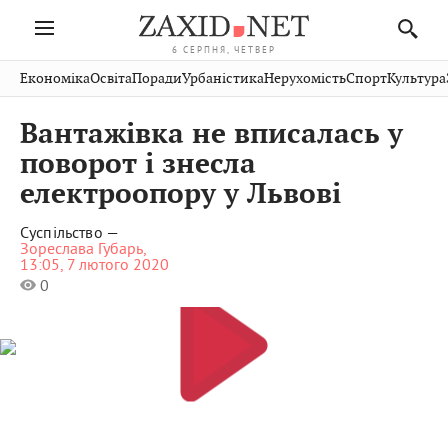
6 СЕРПНЯ, ЧЕТВЕР
Івано-
Публікації
Авто
Словко
Культура
Економіка
Освіта
Поради
Урбаністика
Нерухомість
Спорт
Культура
Стрий
Рівне
Франківськ
Світ
Економіка
Рецепти
Здоров'я
Дрогобич
Львів
Тернопіль
Вантажівка не вписалась у
Кіно
Дім
Спорт
Краєзнавство
Хмельницький
Чернівці
Волинь
поворот і знесла
Фото
Освіта
Нерухомість
Домашні
Вінниця
Шептицький
електроопору у Львові
Закарпаття
тварини
Суспільство —
Зореслава Губарь,
13:05, 7 лютого 2020
0