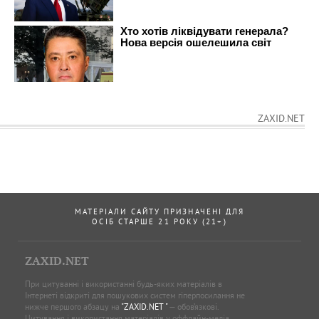
ZAXID.NET
МАТЕРІАЛИ САЙТУ ПРИЗНАЧЕНІ ДЛЯ
ОСІБ СТАРШЕ 21 РОКУ (21+)
ZAXID.NET
При цитуванні і використанні будь-яких матеріалів в
Інтернеті відкриті для пошукових систем гіперпосилання не
нижче першого абзацу на
"ZAXID.NET "
— обов’язкові.
Цитування і використання матеріалів у оффлайн-медіа,