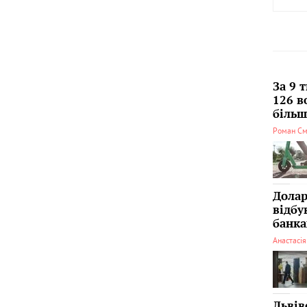
За 9 
126 в
більші
Роман См
Долар
відбу
банка
Анастасі
Львів