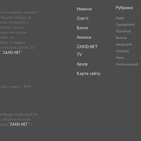
Рубрики
Новини
ів в Інтернеті відкриті
 першого абзацу на
Статті
Львів
ання матеріалів у
Прикарпаття
можливе лише з
Блоги
Тернопіль
кламні матеріали
Анонси
аній» чи
Волинь
лами та правил
Закарпаття
ZAXID.NET
стування сайтом. Усі
Чернівці
”,
"ZAXID.NET "
.
TV
Рівне
Архів
Хмельницький
Карта сайту
у сфері медіа — R40-
о фонду за демократію
ає офіційну позицію
каціях
"ZAXID.NET "
є