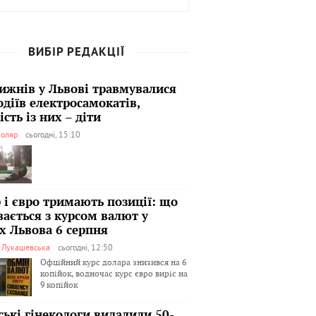
ВИБІР РЕДАКЦІЇ
тижнів у Львові травмувалися
одіїв електросамокатів,
сть із них – діти
оляр
сьогодні, 15:10
 і євро тримають позиції: що
вається з курсом валют у
х Львова 6 серпня
я Лукашевська
сьогодні, 12:50
Офційний курс долара знизився на 6
копійок, водночас курс євро виріс на
9 копійок
ські гінекологи видалили 50-