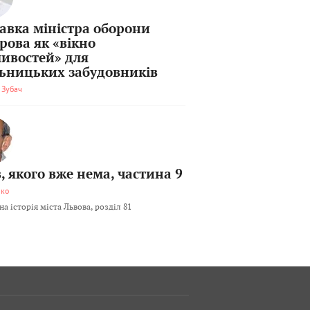
тавка міністра оборони
рова як «вікно
ивостей» для
льницьких забудовників
 Зубач
, якого вже нема, частина 9
мко
а історія міста Львова, розділ 81