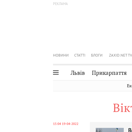
НОВИНИ
СТАТТІ
БЛОГИ
ZAXID.NET TV
Львів
Прикарпаття
Івано-Франківськ
Рівне
Ек
Тернопіль
Львів
Вік
Волинь
Чернівці
Закарпаття
Шептицький
15:04 19-04-2022
В