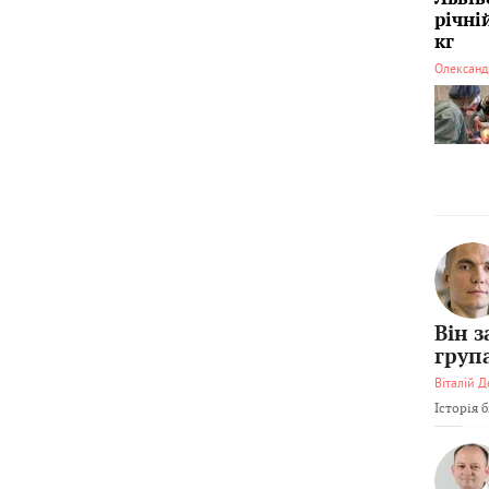
річні
кг
Олександ
Він 
груп
Віталій Д
Історія 