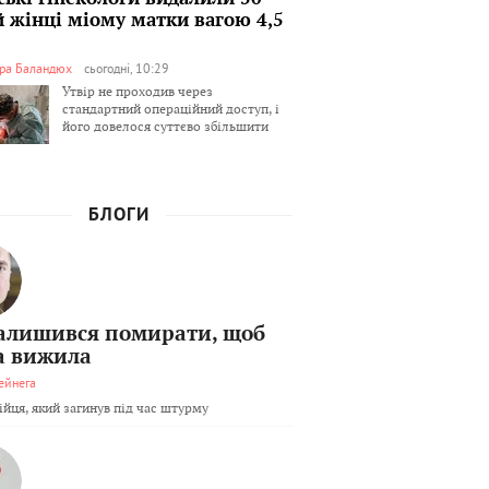
й жінці міому матки вагою 4,5
ра Баландюх
сьогодні, 10:29
Утвір не проходив через
стандартний операційний доступ, і
його довелося суттєво збільшити
БЛОГИ
залишився помирати, щоб
а вижила
ейнега
бійця, який загинув під час штурму