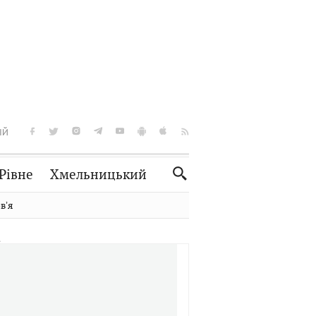
ІЙ
Рівне
Хмельницький
Словко
Культура
вʼя
Рецепти
Здоров'я
Спорт
Краєзнавство
Нерухомість
Домашні тварини