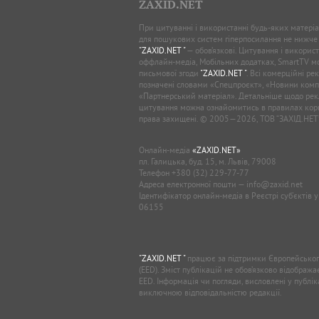
ZAXID.NET
При цитуванні і використанні будь-яких матеріал
для пошукових систем гіперпосилання не нижче
"ZAXID.NET "
— обов’язкові. Цитування і використ
оффлайн-медіа, Мобільних додатках, SmartTV 
письмової згоди
"ZAXID.NET "
. Всі комерційні ре
позначені словами «Спецпроєкт», «Новини комп
«Партнерський матеріал». Детальніше щодо рек
цитування можна ознайомитись в правилах кори
права захищені. © 2005—2026, ТОВ “ЗАХІД.НЕТ
Онлайн-медіа
«ZAXID.NET»
пл. Галицька, буд. 15, м. Львів, 79008
Телефон
+380 (32) 229-77-77
Адреса електронної пошти —
info@zaxid.net
Ідентифікатор онлайн-медіа в Реєстрі суб'єктів 
06155
"ZAXID.NET "
працює за підтримки Європейськог
(EED). Зміст публікацій не обов’язково відображ
EED. Інформація чи погляди, висловлені у публі
виключною відповідальністю редакції.