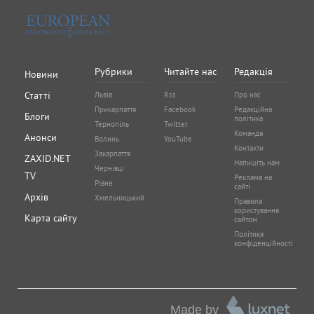
Рубрики
Читайте нас
Редакція
Новини
Статті
Львів
Rss
Про нас
Прикарпаття
Facebook
Редакційна
Блоги
політика
Тернопіль
Twitter
Команда
Анонси
Волинь
YouTube
Контакти
Закарпаття
ZAXID.NET
Напишіть нам
Чернівці
TV
Реклама на
Рівне
сайті
Архів
Хмельницький
Правила
користування
Карта сайту
сайтом
Політика
конфіденційності
Made by