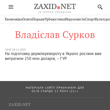
10 СЕРПНЯ, ПОНЕДІЛОК
Івано-
Публікації
Авто
Словко
Культура
Економіка
Освіта
Поради
Урбаністика
Нерухомість
Спорт
Культура
Стрий
Рівне
Франківськ
Світ
Економіка
Рецепти
Здоров'я
Дрогобич
Львів
Тернопіль
Владіслав Сурков
Кіно
Дім
Спорт
Краєзнавство
Хмельницький
Чернівці
Волинь
Фото
Освіта
Нерухомість
Домашні
Вінниця
Шептицький
Закарпаття
тварини
18:50 28-11-2023
На підготовку держперевороту в Україні росіяни вже
витратили 250 млн доларів, – ГУР
МАТЕРІАЛИ САЙТУ ПРИЗНАЧЕНІ ДЛЯ
ОСІБ СТАРШЕ 21 РОКУ (21+)
ZAXID.NET