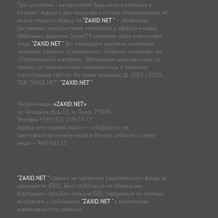
При цитуванні і використанні будь-яких матеріалів в
Інтернеті відкриті для пошукових систем гіперпосилання не
нижче першого абзацу на
"ZAXID.NET "
— обов’язкові.
Цитування і використання матеріалів у оффлайн-медіа,
Мобільних додатках, SmartTV можливе лише з письмової
згоди
"ZAXID.NET "
. Всі комерційні рекламні матеріали
позначені словами «Спецпроєкт», «Новини компаній» чи
«Партнерський матеріал». Детальніше щодо реклами та
правил цитування можна ознайомитись в правилах
користування сайтом. Усі права захищені. © 2005—2026,
ТОВ “ЗАХІД.НЕТ”,
"ZAXID.NET "
.
Онлайн-медіа
«ZAXID.NET»
пл. Галицька, буд. 15, м. Львів, 79008
Телефон
+380 (32) 229-77-77
Адреса електронної пошти —
info@zaxid.net
Ідентифікатор онлайн-медіа в Реєстрі суб'єктів у сфері
медіа — R40-06155
"ZAXID.NET "
працює за підтримки Європейського фонду за
демократію (EED). Зміст публікацій не обов’язково
відображає офіційну позицію EED. Інформація чи погляди,
висловлені у публікаціях
"ZAXID.NET "
є виключною
відповідальністю редакції.