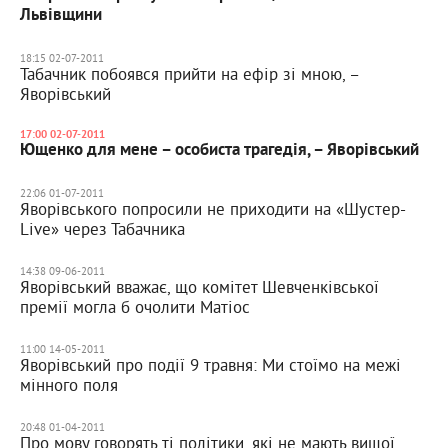
Львівщини
18:15 02-07-2011
Табачник побоявся прийти на ефір зі мною, –
Яворівський
17:00 02-07-2011
Ющенко для мене – особиста трагедія, – Яворівський
22:06 01-07-2011
Яворівського попросили не приходити на «Шустер-
Live» через Табачника
14:38 09-06-2011
Яворівський вважає, що комітет Шевченківської
премії могла б очолити Матіос
11:00 14-05-2011
Яворівський про події 9 травня: Ми стоїмо на межі
мінного поля
20:48 01-04-2011
Про мову говорять ті політики, які не мають вищої