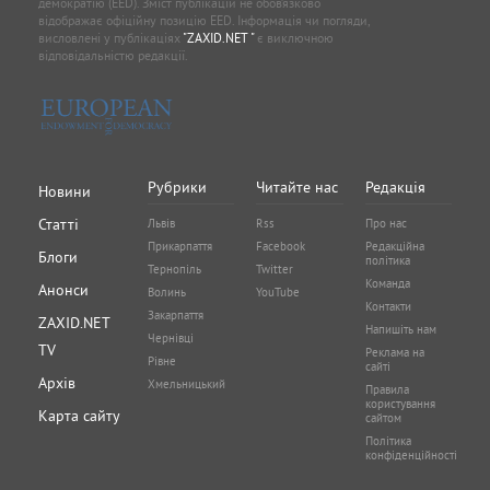
демократію (EED). Зміст публікацій не обов’язково
відображає офіційну позицію EED. Інформація чи погляди,
висловлені у публікаціях
"ZAXID.NET "
є виключною
відповідальністю редакції.
Рубрики
Читайте нас
Редакція
Новини
Статті
Львів
Rss
Про нас
Прикарпаття
Facebook
Редакційна
Блоги
політика
Тернопіль
Twitter
Команда
Анонси
Волинь
YouTube
Контакти
Закарпаття
ZAXID.NET
Напишіть нам
Чернівці
TV
Реклама на
Рівне
сайті
Архів
Хмельницький
Правила
користування
Карта сайту
сайтом
Політика
конфіденційності