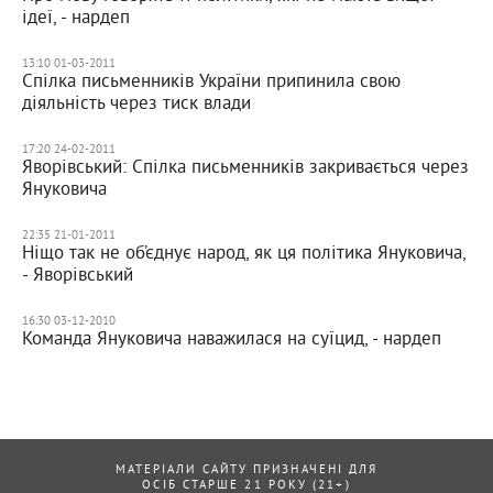
ідеї, - нардеп
13:10 01-03-2011
Спілка письменників України припинила свою
діяльність через тиск влади
17:20 24-02-2011
Яворівський: Спілка письменників закривається через
Януковича
22:35 21-01-2011
Ніщо так не об’єднує народ, як ця політика Януковича,
- Яворівський
16:30 03-12-2010
Команда Януковича наважилася на суїцид, - нардеп
МАТЕРІАЛИ САЙТУ ПРИЗНАЧЕНІ ДЛЯ
ОСІБ СТАРШЕ 21 РОКУ (21+)