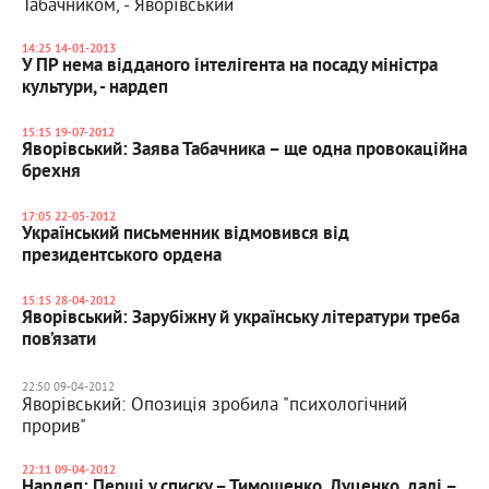
Табачником, - Яворівський
14:25 14-01-2013
У ПР нема відданого інтелігента на посаду міністра
культури, - нардеп
15:15 19-07-2012
Яворівський: Заява Табачника – ще одна провокаційна
брехня
17:05 22-05-2012
Український письменник відмовився від
президентського ордена
15:15 28-04-2012
Яворівський: Зарубіжну й українську літератури треба
пов’язати
22:50 09-04-2012
Яворівський: Опозиція зробила "психологічний
прорив"
22:11 09-04-2012
Нардеп: Перші у списку – Тимошенко, Луценко, далі –