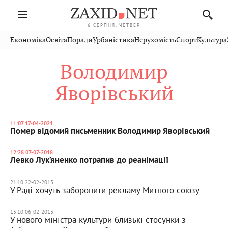
6 СЕРПНЯ, ЧЕТВЕР
Івано-
Публікації
Авто
Словко
Культура
Економіка
Освіта
Поради
Урбаністика
Нерухомість
Спорт
Культура
Стрий
Рівне
Франківськ
Світ
Економіка
Рецепти
Здоров'я
Дрогобич
Львів
Тернопіль
Володимир
Кіно
Дім
Спорт
Краєзнавство
Хмельницький
Чернівці
Волинь
Яворівський
Фото
Освіта
Нерухомість
Домашні
Вінниця
Шептицький
Закарпаття
тварини
11:07 17-04-2021
Помер відомий письменник Володимир Яворівський
12:28 07-07-2018
Левко Лук’яненко потрапив до реанімації
21:10 22-02-2013
У Раді хочуть заборонити рекламу Митного союзу
15:10 06-02-2013
У нового міністра культури близькі стосунки з