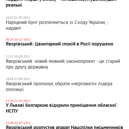
реальні
16:47 01-03-2012
Народний бунт розпочнеться зі Сходу України, -
нардеп
00:20 10-12-2011
Яворівський: Цвинтарний спокій в Росії порушено
11:25 10-09-2011
Яворівський: новий мовний законопроект - це старий
про другу державну
18:49 02-09-2011
Яворівський пропонує обрати «чергового» лідера
опозиції
13:28 21-07-2011
У Львові болгаркою відкрили приміщення обласної
НСПУ
19:49 02-07-2011
Яворівський розпустив апарат Нацспілки письменників