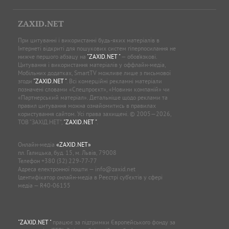
ZAXID.NET
При цитуванні і використанні будь-яких матеріалів в
Інтернеті відкриті для пошукових систем гіперпосилання не
нижче першого абзацу на
"ZAXID.NET "
— обов’язкові.
Цитування і використання матеріалів у оффлайн-медіа,
Мобільних додатках, SmartTV можливе лише з письмової
згоди
"ZAXID.NET "
. Всі комерційні рекламні матеріали
позначені словами «Спецпроєкт», «Новини компаній» чи
«Партнерський матеріал». Детальніше щодо реклами та
правил цитування можна ознайомитись в правилах
користування сайтом. Усі права захищені. © 2005—2026,
ТОВ “ЗАХІД.НЕТ”,
"ZAXID.NET "
.
Онлайн-медіа
«ZAXID.NET»
пл. Галицька, буд. 15, м. Львів, 79008
Телефон
+380 (32) 229-77-77
Адреса електронної пошти —
info@zaxid.net
Ідентифікатор онлайн-медіа в Реєстрі суб'єктів у сфері
медіа — R40-06155
"ZAXID.NET "
працює за підтримки Європейського фонду за