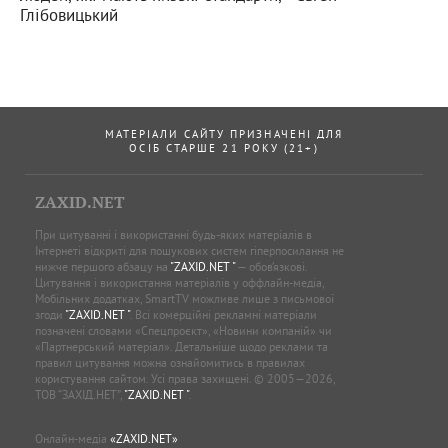
Глібовицький
МАТЕРІАЛИ САЙТУ ПРИЗНАЧЕНІ ДЛЯ
ОСІБ СТАРШЕ 21 РОКУ (21+)
ZAXID.NET
При цитуванні і використанні будь-яких матеріалів в
Інтернеті відкриті для пошукових систем гіперпосилання не
нижче першого абзацу на
"ZAXID.NET "
— обов’язкові.
Цитування і використання матеріалів у оффлайн-медіа,
Мобільних додатках, SmartTV можливе лише з письмової
згоди
"ZAXID.NET "
. Всі комерційні рекламні матеріали
позначені словами «Спецпроєкт», «Новини компаній» чи
«Партнерський матеріал». Детальніше щодо реклами та
правил цитування можна ознайомитись в правилах
користування сайтом. Усі права захищені. © 2005—2026,
ТОВ “ЗАХІД.НЕТ”,
"ZAXID.NET "
.
Онлайн-медіа
«ZAXID.NET»