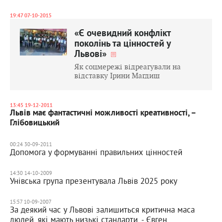
19:47 07-10-2015
«Є очевидний конфлікт
поколінь та цінностей у
Львові»
Як соцмережі відреагували на
відставку Ірини Магдиш
13:45 19-12-2011
Львів має фантастичні можливості креативності, –
Глібовицький
00:24 30-09-2011
Допомога у формуванні правильних цінностей
14:30 14-10-2009
Унівська група презентувала Львів 2025 року
15:57 10-09-2007
За деякий час у Львові залишиться критична маса
людей, які мають низькі стандарти, - Євген