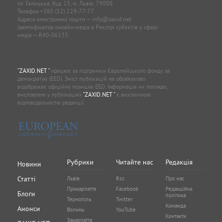
пл. Галицька, буд. 15, м. Львів, 79008
Телефон
+380 (32) 229-77-77
Адреса електронної пошти —
info@zaxid.net
Ідентифікатор онлайн-медіа в Реєстрі суб'єктів у сфері
медіа — R40-06155
"ZAXID.NET "
працює за підтримки Європейського фонду за
демократію (EED). Зміст публікацій не обов’язково
відображає офіційну позицію EED. Інформація чи погляди,
висловлені у публікаціях
"ZAXID.NET "
є виключною
відповідальністю редакції.
Рубрики
Читайте нас
Редакція
Новини
Статті
Львів
Rss
Про нас
Прикарпаття
Facebook
Редакційна
Блоги
політика
Тернопіль
Twitter
Команда
Анонси
Волинь
YouTube
Контакти
Закарпаття