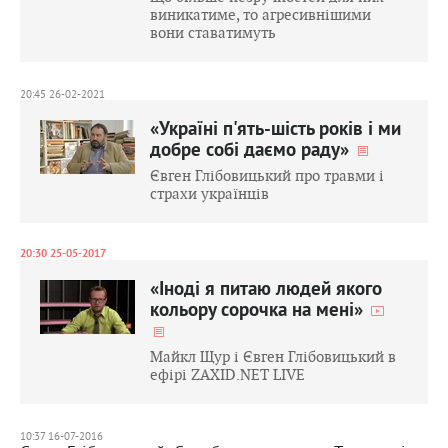
виникатиме, то агресивнішими
вони ставатимуть
20:45 26-02-2021
«Україні п'ять-шість років і ми
добре собі даємо раду»
Євген Глібовицький про травми і
страхи українців
20:30 25-05-2017
«Іноді я питаю людей якого
кольору сорочка на мені»
Майкл Щур і Євген Глібовицький в
ефірі ZAXID.NET LIVE
10:37 16-07-2016