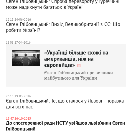
Євген Глібовицький: Спроба перевороту у Туреччині
може надихнути багатьох в Україні
12:15 24-06-2016
Євген Глібовицький: Вихід Великобританії з ЄС: Що
робити Україні?
18:08 27-04-2016
«Українці більше схожі на
американців, ніж на
європейців»
Євген Глібовицький про виклики
майбутнього для України
23:15 19-03-2016
Євген Глібовицький: Те, що сталося у Львові - поразка
для всіх нас
15:47 26-10-2015
До спостережної ради НСТУ увійшов львів’янин Євген
Глібовицький