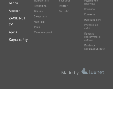
Прикарпаття
Facebook
Редакційна
Блоги
політика
Тернопіль
Twitter
Команда
Анонси
Волинь
YouTube
Контакти
Закарпаття
ZAXID.NET
Напишіть нам
Чернівці
TV
Реклама на
Рівне
сайті
Архів
Хмельницький
Правила
користування
Карта сайту
сайтом
Політика
конфіденційності
Made by