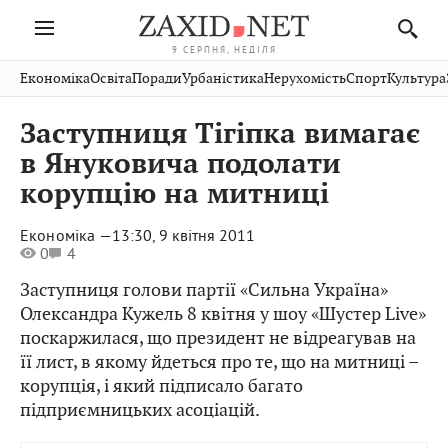
9 СЕРПНЯ, НЕДІЛЯ
Івано-
Публікації
Авто
Словко
Культура
Економіка
Освіта
Поради
Урбаністика
Нерухомість
Спорт
Культура
Стрий
Рівне
Франківськ
Світ
Економіка
Рецепти
Здоров'я
Дрогобич
Львів
Тернопіль
Заступниця Тігіпка вимагає
Кіно
Дім
Спорт
Краєзнавство
Хмельницький
Чернівці
Волинь
в Януковича подолати
Фото
Освіта
Нерухомість
Домашні
Вінниця
Шептицький
корупцію на митниці
Закарпаття
тварини
Економіка —
13:30, 9 квітня 2011
0
4
Заступниця голови партії «Сильна Україна»
Олександра Кужель 8 квітня у шоу «Шустер Live»
поскаржилася, що президент не відреагував на
її лист, в якому йдеться про те, що на митниці –
корупція, і який підписало багато
підприємницьких асоціацій.