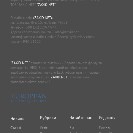
ТОВ “ЗАХІД.НЕТ”,
"ZAXID.NET "
.
Онлайн-медіа
«ZAXID.NET»
пл. Галицька, буд. 15, м. Львів, 79008
Телефон
+380 (32) 229-77-77
Адреса електронної пошти —
info@zaxid.net
Ідентифікатор онлайн-медіа в Реєстрі суб'єктів у сфері
медіа — R40-06155
"ZAXID.NET "
працює за підтримки Європейського фонду за
демократію (EED). Зміст публікацій не обов’язково
відображає офіційну позицію EED. Інформація чи погляди,
висловлені у публікаціях
"ZAXID.NET "
є виключною
відповідальністю редакції.
Рубрики
Читайте нас
Редакція
Новини
Статті
Львів
Rss
Про нас