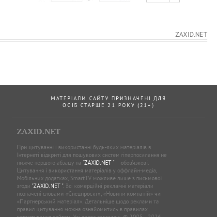
ZAXID.NET
МАТЕРІАЛИ САЙТУ ПРИЗНАЧЕНІ ДЛЯ
ОСІБ СТАРШЕ 21 РОКУ (21+)
ZAXID.NET
При цитуванні і використанні будь-яких матеріалів в
Інтернеті відкриті для пошукових систем гіперпосилання не
нижче першого абзацу на
"ZAXID.NET "
— обов’язкові.
Цитування і використання матеріалів у оффлайн-медіа,
Мобільних додатках, SmartTV можливе лише з письмової
згоди
"ZAXID.NET "
. Всі комерційні рекламні матеріали
позначені словами «Спецпроєкт», «Новини компаній» чи
«Партнерський матеріал». Детальніше щодо реклами та
правил цитування можна ознайомитись в правилах
користування сайтом. Усі права захищені. © 2005—2026,