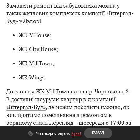
Замовити ремонт від забудовника можна у
таких житлових комплексах компанії «Інтергал-
Буд» у Львові:
ЖК MHouse;
ЖК City House;
ЖК MillTown;
ЖК Wings.
До слова, у ЖК MillTown на на пр. Чорновола, 8-
В доступні шоуруми квартир від компанії
«Інтергал-Буд»
, де можна побачити наживо, як
виглядатиме помешкання з ремонтом в
обраному стилі. Перегляд – щосереди о 17:00 за
попереднім записом у відділі продажу
Ми використовуємо
Куки!
ГАРАЗД
«Інтергал-Буд».