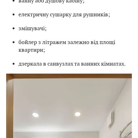
ванну або душову кабіну;
електричну сушарку для рушників;
змішувачі;
бойлер з літражем залежно від площі
квартири;
дзеркала в санвузлах та ванних кімнатах.