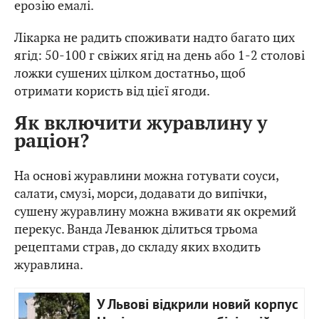
ерозію емалі.
Лікарка не радить споживати надто багато цих
ягід: 50-100 г свіжих ягід на день або 1-2 столові
ложки сушених цілком достатньо, щоб
отримати користь від цієї ягоди.
Як включити журавлину у
раціон?
На основі журавлини можна готувати соуси,
салати, смузі, морси, додавати до випічки,
сушену журавлину можна вживати як окремий
перекус. Ванда Леванюк ділиться трьома
рецептами страв, до складу яких входить
журавлина.
У Львові відкрили новий корпус