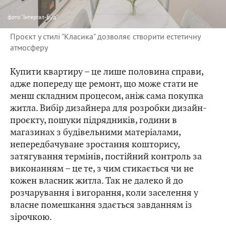
фото
"Інтергал-Буд"
Проєкт у стилі "Класика" дозволяє створити естетичну
атмосферу
Купити квартиру – це лише половина справи,
адже попереду ще ремонт, що може стати не
менш складним процесом, аніж сама покупка
житла. Вибір дизайнера для розробки дизайн-
проєкту, пошуки підрядників, години в
магазинах з будівельними матеріалами,
непередбачуване зростання кошторису,
затягування термінів, постійний контроль за
виконанням – це те, з чим стикається чи не
кожен власник житла. Так не далеко й до
розчарування і вигорання, коли заселення у
власне помешкання здається завданням із
зірочкою.