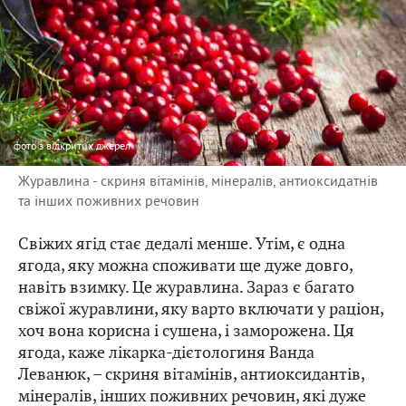
фото
з відкритих джерел
Журавлина - скриня вітамінів, мінералів, антиоксидатнів
та інших поживних речовин
Свіжих ягід стає дедалі менше. Утім, є одна
ягода, яку можна споживати ще дуже довго,
навіть взимку. Це журавлина. Зараз є багато
свіжої журавлини, яку варто включати у раціон,
хоч вона корисна і сушена, і заморожена. Ця
ягода, каже лікарка-дієтологиня Ванда
Леванюк, – скриня вітамінів, антиоксидантів,
мінералів, інших поживних речовин, які дуже