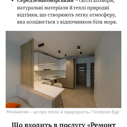
– світлі кольори,
Середземноморський
натуральні матеріали й теплі природні
відтінки, що створюють легку атмосферу,
яка асоціюється з відпочинком біля моря.
Мінімалізм – це про тепло й природність / "Інтергал-Буд"
Що входить в послугу «Ремонт