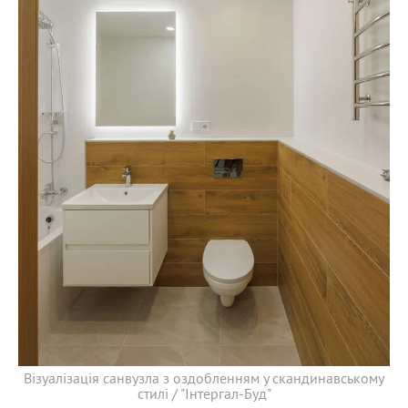
Візуалізація санвузла з оздобленням у скандинавському
стилі / "Інтергал-Буд"