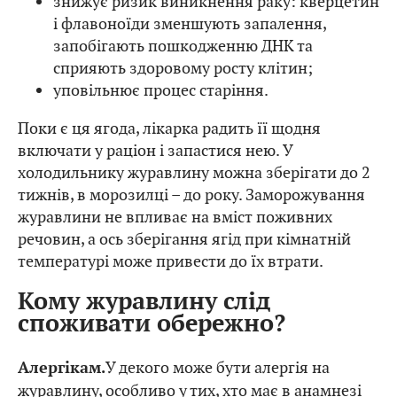
знижує ризик виникнення раку: кверцетин
і флавоноїди зменшують запалення,
запобігають пошкодженню ДНК та
сприяють здоровому росту клітин;
уповільнює процес старіння.
Поки є ця ягода, лікарка радить її щодня
включати у раціон і запастися нею. У
холодильнику журавлину можна зберігати до 2
тижнів, в морозилці – до року. Заморожування
журавлини не впливає на вміст поживних
речовин, а ось зберігання ягід при кімнатній
температурі може привести до їх втрати.
Кому журавлину слід
споживати обережно?
У декого може бути алергія на
Алергікам.
журавлину, особливо у тих, хто має в анамнезі