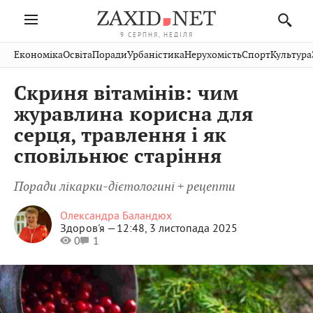
9 СЕРПНЯ, НЕДІЛЯ
Івано-
Публікації
Авто
Словко
Культура
Економіка
Освіта
Поради
Урбаністика
Нерухомість
Спорт
Культура
Стрий
Рівне
Франківськ
Світ
Економіка
Рецепти
Здоров'я
Дрогобич
Львів
Тернопіль
Скриня вітамінів: чим
Кіно
Дім
Спорт
Краєзнавство
Хмельницький
Чернівці
Волинь
журавлина корисна для
Фото
Освіта
Нерухомість
Домашні
Вінниця
Шептицький
серця, травлення і як
Закарпаття
тварини
сповільнює старіння
Поради лікарки-дієтологині + рецепти
Олександра Баландюх
Здоров'я —
12:48, 3 листопада 2025
0
1