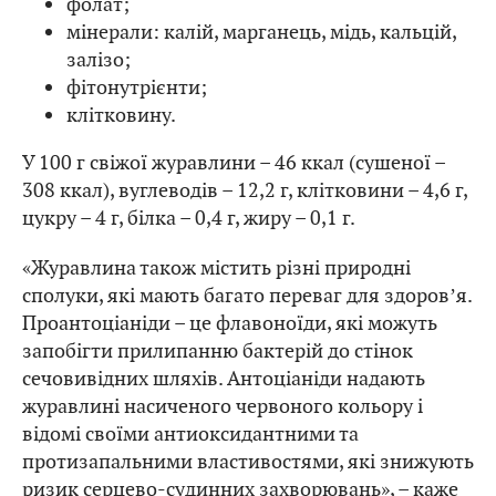
фолат;
мінерали: калій, марганець, мідь, кальцій,
залізо;
фітонутрієнти;
клітковину.
У 100 г свіжої журавлини – 46 ккал (сушеної –
308 ккал), вуглеводів – 12,2 г, клітковини – 4,6 г,
цукру – 4 г, білка – 0,4 г, жиру – 0,1 г.
«Журавлина також містить різні природні
сполуки, які мають багато переваг для здоровʼя.
Проантоціаніди – це флавоноїди, які можуть
запобігти прилипанню бактерій до стінок
сечовивідних шляхів. Антоціаніди надають
журавлині насиченого червоного кольору і
відомі своїми антиоксидантними та
протизапальними властивостями, які знижують
ризик серцево-судинних захворювань», – каже