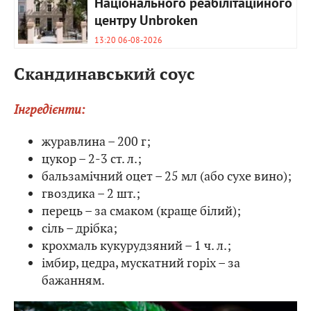
Національного реабілітаційного
центру Unbroken
13:20 06-08-2026
Скандинавський соус
Інгредієнти:
журавлина – 200 г;
цукор – 2-3 ст. л.;
бальзамічний оцет – 25 мл (або сухе вино);
гвоздика – 2 шт.;
перець – за смаком (краще білий);
сіль – дрібка;
крохмаль кукурудзяний – 1 ч. л.;
імбир, цедра, мускатний горіх – за
бажанням.