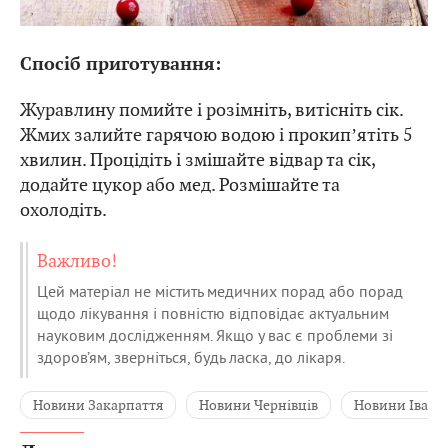
Спосіб приготування:
Журавлину помийте і розімніть, витісніть сік.
Жмих залийте гарячою водою і прокипʼятіть 5
хвилин. Процідіть і змішайте відвар та сік,
додайте цукор або мед. Розмішайте та
охолодіть.
Важливо!
Цей матеріал не містить медичних порад або порад
щодо лікування і повністю відповідає актуальним
науковим дослідженням. Якщо у вас є проблеми зі
здоров’ям, зверніться, будь ласка, до лікаря.
Новини Закарпаття
Новини Чернівців
Новини Івано