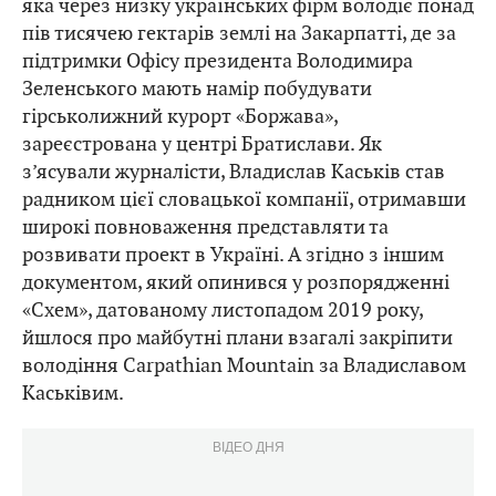
яка через низку українських фірм володіє понад
пів тисячею гектарів землі на Закарпатті, де за
підтримки Офісу президента Володимира
Зеленського мають намір побудувати
гірськолижний курорт «Боржава»,
зареєстрована у центрі Братислави. Як
з’ясували журналісти, Владислав Каськів став
радником цієї словацької компанії, отримавши
широкі повноваження представляти та
розвивати проект в Україні. А згідно з іншим
документом, який опинився у розпорядженні
«Схем», датованому листопадом 2019 року,
йшлося про майбутні плани взагалі закріпити
володіння Carpathian Mountain за Владиславом
Каськівим.
ВІДЕО ДНЯ