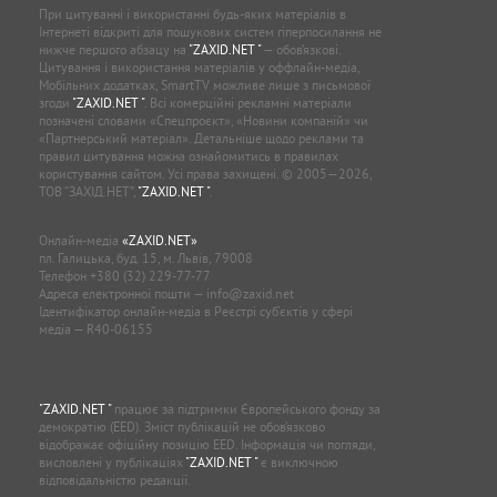
При цитуванні і використанні будь-яких матеріалів в
Інтернеті відкриті для пошукових систем гіперпосилання не
нижче першого абзацу на
"ZAXID.NET "
— обов’язкові.
Цитування і використання матеріалів у оффлайн-медіа,
Мобільних додатках, SmartTV можливе лише з письмової
згоди
"ZAXID.NET "
. Всі комерційні рекламні матеріали
позначені словами «Спецпроєкт», «Новини компаній» чи
«Партнерський матеріал». Детальніше щодо реклами та
правил цитування можна ознайомитись в правилах
користування сайтом. Усі права захищені. © 2005—2026,
ТОВ “ЗАХІД.НЕТ”,
"ZAXID.NET "
.
Онлайн-медіа
«ZAXID.NET»
пл. Галицька, буд. 15, м. Львів, 79008
Телефон
+380 (32) 229-77-77
Адреса електронної пошти —
info@zaxid.net
Ідентифікатор онлайн-медіа в Реєстрі суб'єктів у сфері
медіа — R40-06155
"ZAXID.NET "
працює за підтримки Європейського фонду за
демократію (EED). Зміст публікацій не обов’язково
відображає офіційну позицію EED. Інформація чи погляди,
висловлені у публікаціях
"ZAXID.NET "
є виключною
відповідальністю редакції.