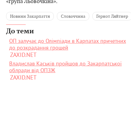
«група Льовочкіна».
Новини Закарпаття
Словаччина
Гернот Ляйтнер
До теми
ОП залучає до Олімпіади в Карпатах причетних
до розкрадання грошей
ZAXID.NET
Владислав Каськів пройшов до Закарпатської
облради від ОПЗЖ
ZAXID.NET