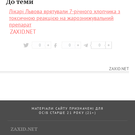
До теми
Лікарі Львова врятували 7-річного хлопчика з
токсичною реакцією на жарознижувальний
препарат
ZAXID.NET
0
0
0
ZAXID.NET
МАТЕРІАЛИ САЙТУ ПРИЗНАЧЕНІ ДЛЯ
ОСІБ СТАРШЕ 21 РОКУ (21+)
ZAXID.NET