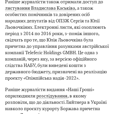
Раніше журналісти також отримали доступ до
листування Владислава Каськіва
, а також
особистих помічників та довірених осіб
народних депутатів від ОПЗЖ Сергія та Юлії
Льовочкіних. Електронні листи, які охоплюють
період з 2014 по 2016 роки, з-поміж іншого,
свідчать про те, що Юлія Льовочкіна була
причетна до управління рахунками австрійської
компанії Teleferic Holdings GMBH. Це одна з
компаній, через яку, за версією офіційного
слідства НАБУ, були виведені кошти з
державного бюджету, призначені на реалізацію
проекту «Олімпійська надія-2022».
Раніше журналісти видання «Наші Гроші»
оприлюднили
розслідування
, в якому
розповіли, що до діяльності Ляйтнера в Україні
навколо проєкту курорту Боржава причетна