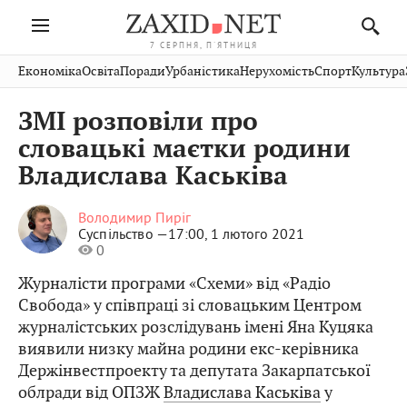
7 СЕРПНЯ, П'ЯТНИЦЯ
Івано-
Публікації
Авто
Словко
Культура
Економіка
Освіта
Поради
Урбаністика
Нерухомість
Спорт
Культура
Стрий
Рівне
Франківськ
Світ
Економіка
Рецепти
Здоров'я
Дрогобич
Львів
Тернопіль
ЗМІ розповіли про
Кіно
Дім
Спорт
Краєзнавство
Хмельницький
Чернівці
Волинь
словацькі маєтки родини
Фото
Освіта
Нерухомість
Домашні
Вінниця
Шептицький
Владислава Каськіва
Закарпаття
тварини
Володимир Пиріг
Суспільство —
17:00, 1 лютого 2021
0
Журналісти програми «Схеми» від «Радіо
Свобода» у співпраці зі словацьким Центром
журналістських розслідувань імені Яна Куцяка
виявили низку майна родини екс-керівника
Держінвестпроекту та депутата Закарпатської
облради від ОПЗЖ
Владислава Каськіва
у