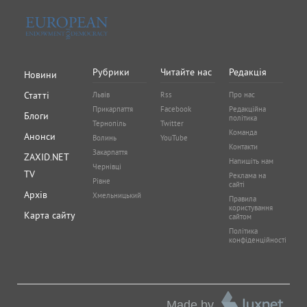
Рубрики
Читайте нас
Редакція
Новини
Статті
Львів
Rss
Про нас
Прикарпаття
Facebook
Редакційна
Блоги
політика
Тернопіль
Twitter
Команда
Анонси
Волинь
YouTube
Контакти
Закарпаття
ZAXID.NET
Напишіть нам
Чернівці
TV
Реклама на
Рівне
сайті
Архів
Хмельницький
Правила
користування
Карта сайту
сайтом
Політика
конфіденційності
Made by