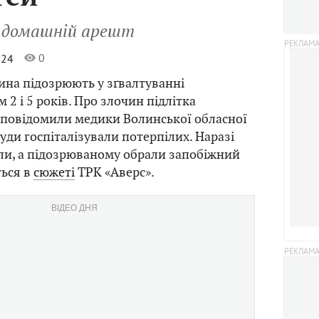
д домашній арешт
0
024
ина підозрюють у зґвалтуванні
 2 і 5 років. Про злочин підлітка
повідомили медики Волинської обласної
куди госпіталізували потерпілих. Наразі
ли, а підозрюваному обрали запобіжний
ться в
сюжеті
ТРК «Аверс».
ВІДЕО ДНЯ