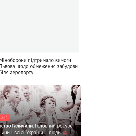
Міноборони підтримало вимоги
Львова щодо обмеження забудови
біля аеропорту
кації
Головний ресурс
тство Галичини.
чини і всієї України – люди