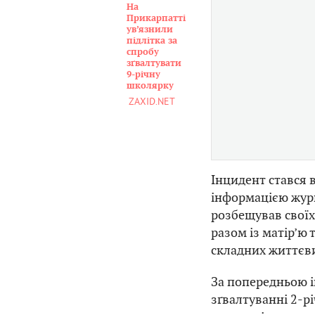
На
Прикарпатті
ув’язнили
підлітка за
спробу
зґвалтувати
9-річну
школярку
ZAXID.NET
Інцидент стався 
інформацією журн
розбещував своїх
разом із матір’ю 
складних життєви
За попередньою 
зґвалтуванні 2-р