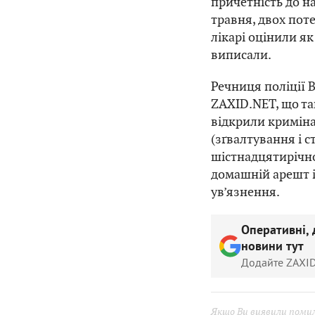
причетність до н
травня, двох пот
лікарі оцінили як
виписали.
Речниця поліції 
ZAXID.NET, що так
відкрили криміна
(зґвалтування і с
шістнадцятирічног
домашній арешт і
ув’язнення.
Оперативні, 
новини тут
Додайте ZAXID
Якщо Ви виявили помилк