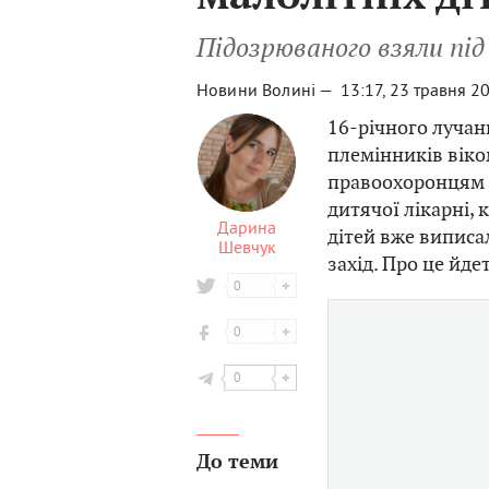
Підозрюваного взяли пі
Новини Волині —
13:17, 23 травня 2
16-річного лучан
племінників віком
правоохоронцям 
дитячої лікарні, 
Дарина
дітей вже виписа
Шевчук
захід. Про це йде
0
0
0
До теми