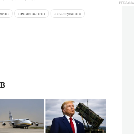
лині
неповнолітні
зґвалтування
ІВ