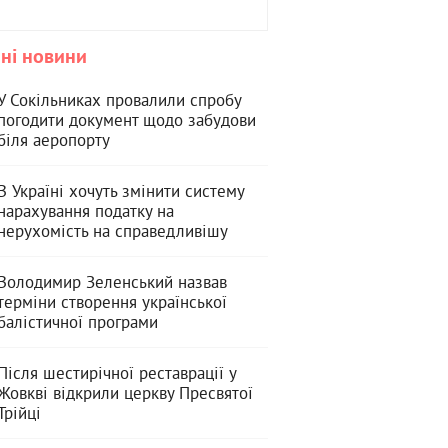
ні новини
У Сокільниках провалили спробу
погодити документ щодо забудови
біля аеропорту
В Україні хочуть змінити систему
нарахування податку на
нерухомість на справедливішу
Володимир Зеленський назвав
терміни створення української
балістичної програми
Після шестирічної реставрації у
Жовкві відкрили церкву Пресвятої
Трійці