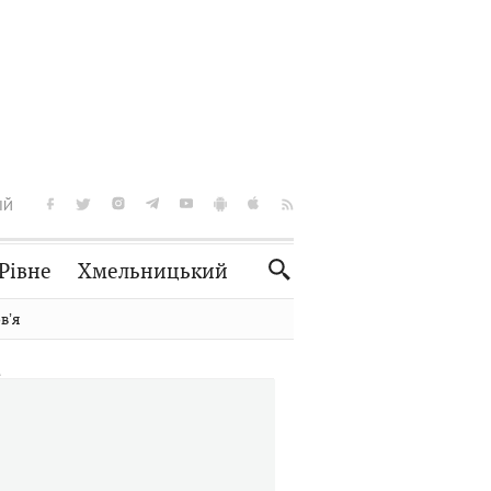
ІЙ
Рівне
Хмельницький
Словко
Культура
вʼя
Рецепти
Здоров'я
Спорт
Краєзнавство
Нерухомість
Домашні тварини