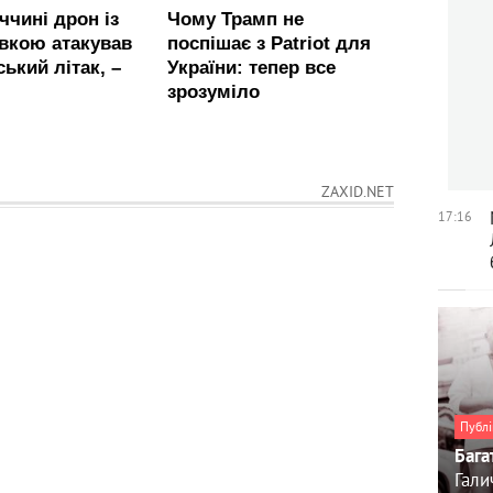
ZAXID.NET
17:16
Публі
Бага
Гали