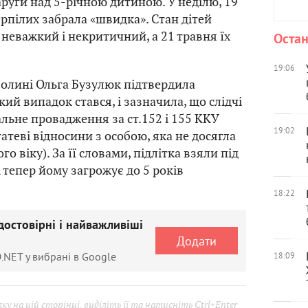
аруги над 5-річною дитиною. У неділю, 19
ерпілих забрала «швидка». Стан дітей
 неважкий і некритичний, а 21 травня їх
Остан
19:06
Волині Ольга Бузулюк підтвердила
ий випадок стався, і зазначила, що слідчі
льне провадження за ст.152 і 155 ККУ
19:02
татеві відносини з особою, яка не досягла
о віку). За її словами, підлітка взяли під
 тепер йому загрожує до 5 років
18:22
достовірні і найважливіші
Додати
.NET у вибрані в Google
18:09
у на цій сторінці, виділіть її та натисніть Ctrl+Enter