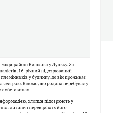
в мікрорайоні Вишкова у Луцьку. За
алістів, 16-річний підозрюваний
 племінників у будинку, де він проживає
та сестрою. Відомо, що родина перебуває у
х обставинах.
інформацією, хлопця підозрюють у
ічної дитини і перевіряють його