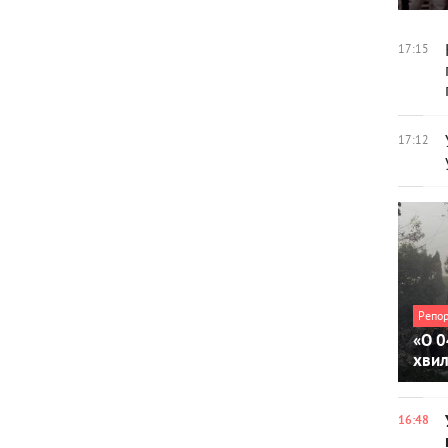
17:15
17:12
Репо
«О 0
хви
16:48