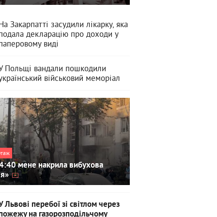
На Закарпатті засудили лікарку, яка
подала декларацію про доходи у
паперовому виді
У Польщі вандали пошкодили
український військовий меморіал
ртаж
4:40 мене накрила вибухова
ля»
У Львові перебої зі світлом через
пожежу на газорозподільчому