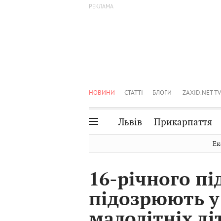
НОВИНИ
СТАТТІ
БЛОГИ
ZAXID.NET TV
Львів
Прикарпаття
Івано-Франківськ
Рівне
Ек
Тернопіль
Львів
16-річного пі
Волинь
Чернівці
підозрюють у
Закарпаття
Шептицький
малолітніх ді