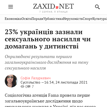
7 СЕРПНЯ, П'ЯТНИЦЯ
Івано-
Публікації
Авто
Словко
Культура
Економіка
Освіта
Поради
Урбаністика
Нерухомість
Спорт
Культура
Стрий
Рівне
Франківськ
Світ
Економіка
Рецепти
Здоров'я
Дрогобич
Львів
Тернопіль
23% українців зазнали
Кіно
Дім
Спорт
Краєзнавство
Хмельницький
Чернівці
Волинь
сексуального насилля чи
Фото
Освіта
Нерухомість
Домашні
Вінниця
Шептицький
домагань у дитинстві
Закарпаття
тварини
Оприлюднені результати першого
загальноукраїнського дослідження на тему
сексуального насилля
Софія Лазуркевич
Суспільство —
16:54, 24 листопада 2021
0
7
Соціологічна агенція Fama провела перше
загальноукраїнське дослідження щодо
сексуального насилля в Україні, під час якого