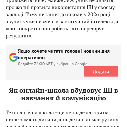
Тривожить інше: майже 58% учнів не знають
про жодні правила використання ШІ у своєму
закладі. Тому питання до школи у 2026 році
звучить уже не «чи є у вас штучний інтелект», а
«що конкретно він робить і хто перевіряє
результат».
Якщо хочете читати головні новини дня
оперативно
Додайте ZAXID.NET у вибрані в Google
Додати
Як онлайн-школа вбудовує ШІ в
навчання й комунікацію
Технологічна школа – це не та, де алгоритм
пише замість дитини, а та, де він знімає рутину
з людей і вивільняє вчителеві час на пояснення.