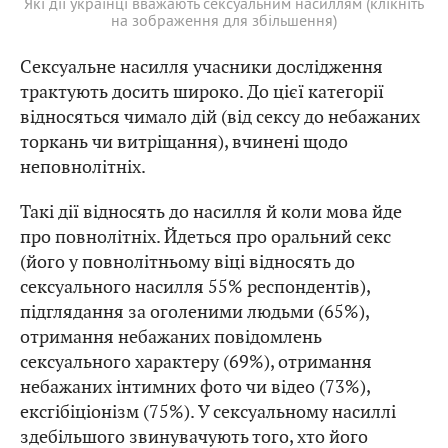
Які дії українці вважають сексуальним насиллям (клікніть
на зображення для збільшення)
Сексуальне насилля учасники дослідження
трактують досить широко. До цієї категорії
відносяться чимало дій (від сексу до небажаних
торкань чи витріщання), вчинені щодо
неповнолітніх.
Такі дії відносять до насилля й коли мова йде
про повнолітніх. Йдеться про оральний секс
(його у повнолітньому віці відносять до
сексуального насилля 55% респондентів),
підглядання за оголеними людьми (65%),
отримання небажаних повідомлень
сексуального характеру (69%), отримання
небажаних інтимних фото чи відео (73%),
ексгібіціонізм (75%). У сексуальному насиллі
здебільшого звинувачують того, хто його