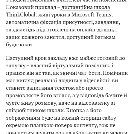
Показовий приклад –
дистанційна школа
ThinkGlobal
: живі уроки в Microsoft Teams,
автоматична фіксація присутності, завдання,
заздалегідь підготовлені на онлайн-дошці, і
запис кожного заняття, доступний батькам
будь-коли.
Наступний крок закладу вже майже готовий до
запуску – власний віртуальний помічник, і
працює він не так, як звичні чат-боти. Помічник
має вигляд реальної людини у відеовікні: ви
ставите запитання текстом або просто
промовляєте його вголос, а у відповідь бачите й
чуєте живу розмову, наче на відеозв'язку зі
співробітником школи. Кнопка з його
зображенням буде на кожній сторінці сайту
окремою плашкою поверх контенту, тож не
доведеться шукати розділ «Контакти» чи чекати