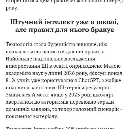
скористатися цим правом можна навіть посеред
року.
Штучний інтелект уже в школі,
але правил для нього бракує
Технологія стала буденністю швидше, ніж
школа встигла написати для неї правила.
Найбільше національне дослідження
використання ШІ в освіті,
оприлюднене
Малою
академією наук у липні 2026 року, фіксує: понад
81% учнів уже користувалися ChatGPT, а майже
половина застосовує ШІ-сервіси регулярно.
Змінилася й мета: якщо у 2023 році школярі
зверталися до алгоритмів переважно заради
домашніх завдань, то тепер головний сценарій –
пояснення матеріалу.