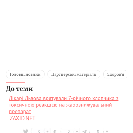
Головні новини
Партнерські матеріали
Здоров'я
До теми
Лікарі Львова врятували 7-річного хлопчика з
токсичною реакцією на жарознижувальний
препарат
ZAXID.NET
0
0
0