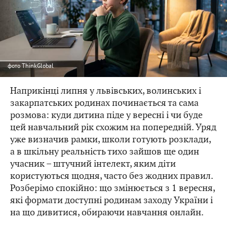
фото
ThinkGlobal
Наприкінці липня у львівських, волинських і
закарпатських родинах починається та сама
розмова: куди дитина піде у вересні і чи буде
цей навчальний рік схожим на попередній. Уряд
уже визначив рамки, школи готують розклади,
а в шкільну реальність тихо зайшов ще один
учасник – штучний інтелект, яким діти
користуються щодня, часто без жодних правил.
Розберімо спокійно: що змінюється з 1 вересня,
які формати доступні родинам заходу України і
на що дивитися, обираючи навчання онлайн.