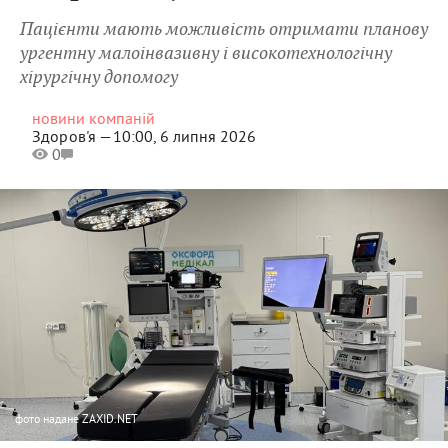
Пацієнти мають можливість отримати планову
ургентну малоінвазивну і високотехнологічну
хірургічну допомогу
новини компаній
Здоров'я —
10:00, 6 липня 2026
0
фото
надане ZAXID.NET