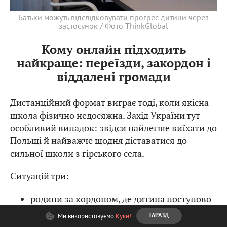
Батьки можуть відслідковувати прогрес дитини через
застосунок / Фото ThinkGlobal
Кому онлайн підходить
найкраще: переїзди, закордон і
віддалені громади
Дистанційний формат виграє тоді, коли якісна
школа фізично недосяжна. Захід України тут
особливий випадок: звідси найлегше виїхати до
Польщі й найважче щодня діставатися до
сильної школи з гірського села.
Ситуацій три:
родини за кордоном, де дитина поступово
втрачає українську програму.
Ми використовуємо
Куки!
ГАРАЗД
віддаленість, адже в громадах Львівщини,