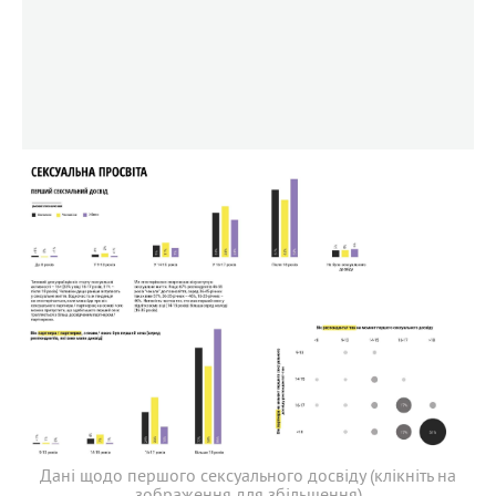
Дані щодо першого сексуального досвіду (клікніть на
зображення для збільшення)