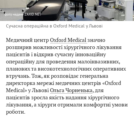
фото
надане ZAXID.NET
Сучасна операційна в Oxford Medical у Львові
Медичний центр
Oxford Medical
значно
розширив можливості хірургічного лікування
пацієнтів і відкрив сучасну інноваційну
операційну для проведення малоінвазивних,
планових та високотехнологічних оперативних
втручань. Тож, як розповідає генеральна
директорка мережі медичних центрів «Oxford
Medical» у Львові
Ольга Чорненька
, для
пацієнтів зросла якість надання хірургічного
лікування, а хірурги отримали комфортні умови
роботи.