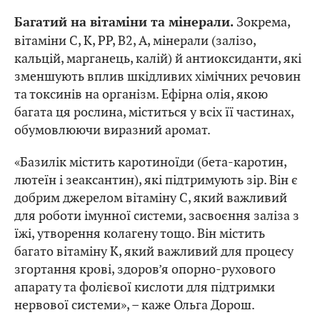
Зокрема,
Багатий на вітаміни та мінерали.
вітаміни С, К, РР, В2, А, мінерали (залізо,
кальцій, марганець, калій) й антиоксиданти, які
зменшують вплив шкідливих хімічних речовин
та токсинів на організм. Ефірна олія, якою
багата ця рослина, міститься у всіх її частинах,
обумовлюючи виразний аромат.
«Базилік містить каротиноїди (бета-каротин,
лютеїн і зеаксантин), які підтримують зір. Він є
добрим джерелом вітаміну С, який важливий
для роботи імунної системи, засвоєння заліза з
їжі, утворення колагену тощо. Він містить
багато вітаміну К, який важливий для процесу
згортання крові, здоров’я опорно-рухового
апарату та фолієвої кислоти для підтримки
нервової системи», – каже Ольга Дорош.