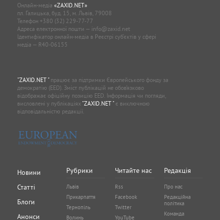
Онлайн-медіа
«ZAXID.NET»
пл. Галицька, буд. 15, м. Львів, 79008
Телефон
+380 (32) 229-77-77
Адреса електронної пошти —
info@zaxid.net
Ідентифікатор онлайн-медіа в Реєстрі суб'єктів у сфері
медіа — R40-06155
"ZAXID.NET "
працює за підтримки Європейського фонду за
демократію (EED). Зміст публікацій не обов’язково
відображає офіційну позицію EED. Інформація чи погляди,
висловлені у публікаціях
"ZAXID.NET "
є виключною
відповідальністю редакції.
Рубрики
Читайте нас
Редакція
Новини
Статті
Львів
Rss
Про нас
Прикарпаття
Facebook
Редакційна
Блоги
політика
Тернопіль
Twitter
Команда
Анонси
Волинь
YouTube