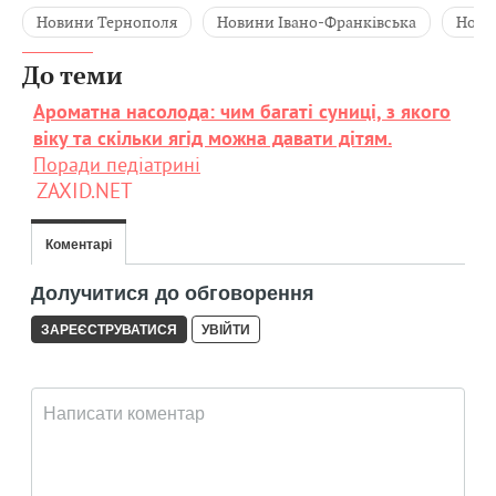
Новини Тернополя
Новини Івано-Франківська
Нови
До теми
Ароматна насолода: чим багаті суниці, з якого
віку та скільки ягід можна давати дітям.
Поради педіатрині
ZAXID.NET