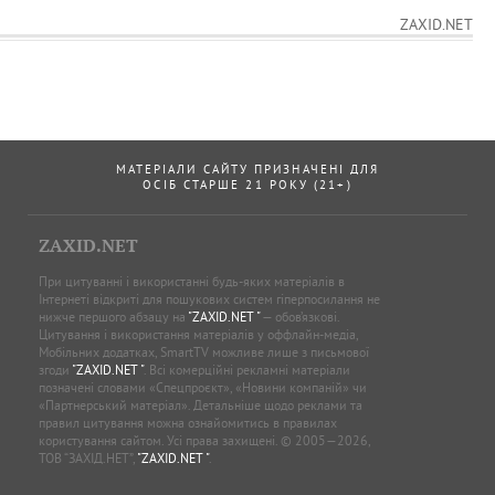
ZAXID.NET
МАТЕРІАЛИ САЙТУ ПРИЗНАЧЕНІ ДЛЯ
ОСІБ СТАРШЕ 21 РОКУ (21+)
ZAXID.NET
При цитуванні і використанні будь-яких матеріалів в
Інтернеті відкриті для пошукових систем гіперпосилання не
нижче першого абзацу на
"ZAXID.NET "
— обов’язкові.
Цитування і використання матеріалів у оффлайн-медіа,
Мобільних додатках, SmartTV можливе лише з письмової
згоди
"ZAXID.NET "
. Всі комерційні рекламні матеріали
позначені словами «Спецпроєкт», «Новини компаній» чи
«Партнерський матеріал». Детальніше щодо реклами та
правил цитування можна ознайомитись в правилах
користування сайтом. Усі права захищені. © 2005—2026,
ТОВ “ЗАХІД.НЕТ”,
"ZAXID.NET "
.