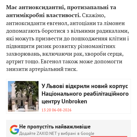
Має антиоксидантні, протизапальні та
Скажімо,
антимікробні властивості.
антиоксиданти евгенол, антоціани та лімонен
допомагають боротися з вільними радикалами,
які можуть призвести до пошкодження клітин і
підвищити ризик розвитку різноманітних
захворювань, включаючи рак, хвороби серця,
артрит тощо. Евгенол також може допомогти
знизити артеріальний тиск.
У Львові відкрили новий корпус
Національного реабілітаційного
центру Unbroken
13:20 06-08-2026
Не пропустіть найважливіше
Додайте ZAXID.NET у вибрані в Google