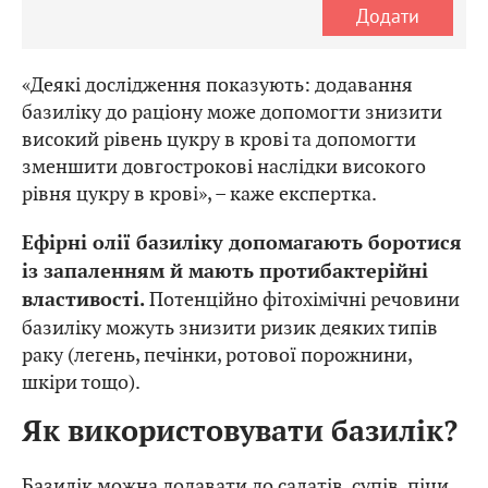
Додати
«Деякі дослідження показують: додавання
базиліку до раціону може допомогти знизити
високий рівень цукру в крові та допомогти
зменшити довгострокові наслідки високого
рівня цукру в крові», – каже експертка.
Ефірні олії базиліку допомагають боротися
із запаленням й мають протибактерійні
Потенційно фітохімічні речовини
властивості.
базиліку можуть знизити ризик деяких типів
раку (легень, печінки, ротової порожнини,
шкіри тощо).
Як використовувати базилік?
Базилік можна додавати до салатів, супів, піци,