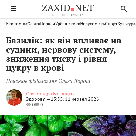
8 СЕРПНЯ, СУБОТА
Івано-
Публікації
Авто
Словко
Культура
Економіка
Освіта
Поради
Урбаністика
Нерухомість
Спорт
Культура
Стрий
Рівне
Франківськ
Світ
Економіка
Рецепти
Здоров'я
Дрогобич
Львів
Тернопіль
Базилік: як він впливає на
Кіно
Дім
Спорт
Краєзнавство
Хмельницький
Чернівці
Волинь
судини, нервову систему,
Фото
Освіта
Нерухомість
Домашні
Вінниця
Шептицький
зниження тиску і рівня
Закарпаття
тварини
цукру в крові
Пояснює фізіологиня Ольга Дорош
Олександра Баландюх
Здоров'я —
15:35, 11 червня 2026
0
0