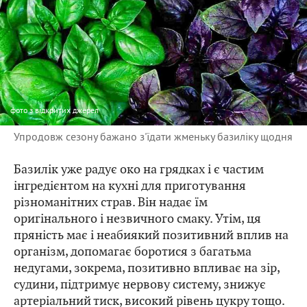
фото
з відкритих джерел
Упродовж сезону бажано з'їдати жменьку базиліку щодня
Базилік уже радує око на грядках і є частим
інгредієнтом на кухні для приготування
різноманітних страв. Він надає їм
оригінального і незвичного смаку. Утім, ця
пряність має і неабиякий позитивний вплив на
організм, допомагає боротися з багатьма
недугами, зокрема, позитивно впливає на зір,
судини, підтримує нервову систему, знижує
артеріальний тиск, високий рівень цукру тощо.