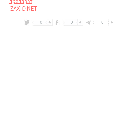
препарат
ZAXID.NET
0
0
0