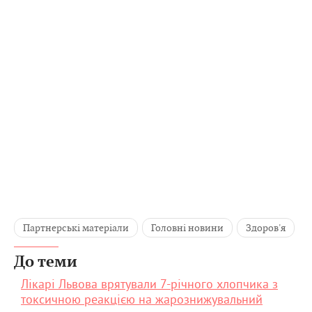
Партнерські матеріали
Головні новини
Здоров'я
До теми
Лікарі Львова врятували 7-річного хлопчика з
токсичною реакцією на жарознижувальний