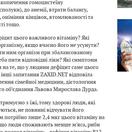
акопичення гомоцистеїну
полуки), до анемії, втрати балансу,
, оніміння кінцівок, втомлюваності та
ті тощо.
іцит цього важливого вітаміну? Які
організму, якщо вчасно його не усунути?
Ек
на
ти ним організм при збалансованому
до
еба пити відповідні ліки? Які симптоми
пе
 на те, що у людини дефіцит саме цього
та інші запитання ZAXID.NET відповіла
ілення сімейної медицини, дієтологиня
о об’єднання Львова Мирослава Дурда.
тримуємо з їжі, тому здорові люди, які
ються, не повинні відчувати його
м потрібно лише 2,4 мкг цього вітаміну на
е, що люди споживають менше м’яса, риби
х джерел вітаміну – дефіцит вітаміну B12