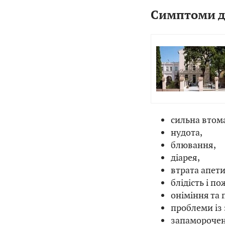
Симптоми де
сильна втома
нудота,
блювання,
діарея,
втрата апети
блідість і п
оніміння та 
проблеми із
запаморочен