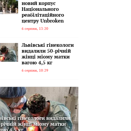
новий корпус
Національного
реабілітаційного
центру Unbroken
6 серпня, 13:20
Львівські гінекологи
видалили 50-річній
жінці міому матки
вагою 4,5 кг
6 серпня, 10:29
вівські гінекологи видалили
-річній жінці міому матки
гою 4,5 кг