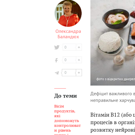
Олександра
Баландюх
0
0
0
фото
з відкритих джере
Дефіцит важливого в
До теми
неправильне харчува
Вісім
продуктів,
Вітамін В12 (або
які
допоможуть
процесів в орган
контролюват
розвитку нейроні
и рівень