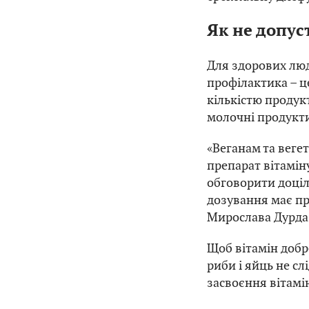
Як не допус
Для здорових лю
профілактика – ц
кількістю продук
молочні продукти
«Веганам та веге
препарат вітаміну
обговорити доціль
дозування має пр
Мирослава Дурда
Щоб вітамін добр
риби і яйць не сл
засвоєння вітамі