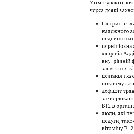
Утім, бувають ви
через деякі захв
Гастрит: сол
належного з
недостатньо
перніціозна 
хвороба Адді
внутрішній ф
засвоєння ві
целіакія і 
повному зас
дефіцит тран
захворюванн
B12 в органі
люди, які пе
недуги, так
вітаміну В12