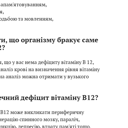
 запам'ятовуванням,
я,
ходьбою та мовленням,
и, що організму бракує саме
2?
 що у вас нема дефіциту вітаміну В 12,
аналіз крові на визначення рівня вітаміну
на аналіз можна отримати у вузького
чний дефіцит вітаміну B12?
у B12 може викликати периферичну
нерацію спинного мозку, параліч,
нкцію, депресію, втрату пам'яті тощо.