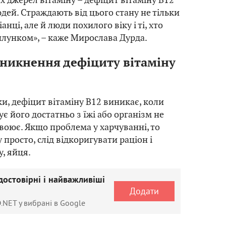
дей. Страждають від цього стану не тільки
анці, але й люди похилого віку і ті, хто
лунком», – каже Мирослава Дурда.
никнення дефіциту вітаміну
ки, дефіцит вітаміну B12 виникає, коли
є його достатньо з їжі або організм не
воює. Якщо проблема у харчуванні, то
просто, слід відкоригувати раціон і
у, яйця.
достовірні і найважливіші
Додати
.NET у вибрані в Google