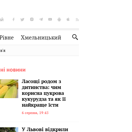
ІЙ
Рівне
Хмельницький
Словко
Культура
вʼя
Рецепти
Здоров'я
ні новини
Спорт
Краєзнавство
Нерухомість
Домашні тварини
Ласощі родом з
дитинства: чим
корисна цукрова
кукурудза та як її
найкраще їсти
6 серпня, 19:45
У Львові відкрили