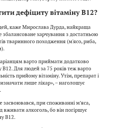
тити дефіциту вітаміну В12?
дей, каже Мирослава Дурда, найкраща
е збалансоване харчування з достатньою
тів тваринного походження (м'ясо, риба,
).
таріанцям варто приймати додатково
 В12. Для людей за 75 років теж варто
ність прийому вітаміну. Утім, препарат і
изначати лише лікар», – наголошує
.
е засвоювався, при споживанні м’яса,
ід вживати алкоголь, бо він погіршує
ну В12.