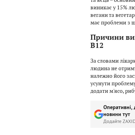
виникає у 15% лю
вегани та вегетарі
має проблеми з ш
Причини ви
B12
За словами лікар
людина не отриму
належно його зас
усунути проблему 
додати м'ясо, риб
Оперативні, 
новини тут
Додайте ZAXID