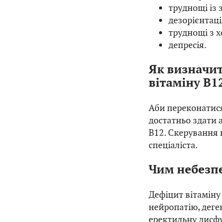
труднощі із
дезорієнтаці
труднощі з 
депресія.
Як визначит
вітаміну B1
Аби переконатися,
достатньо здати 
B12. Скерування 
спеціаліста.
Чим небезпе
Дефіцит вітамін
нейропатію, деге
еректильну дисфу