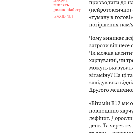
цукру і
призводити до н
знизять
(нейротоксичної с
ризик діабету
«туману в голові»
ZAXID.NET
погіршення пам’я
Чому виникає деф
загрози він несе 
Чи можна насити
харчуванні, чи тр
можуть вказувати
вітаміну? На ці 
завідувачка відд
Другого медичног
«Вітамін B12 ми о
повноцінно харчу
дефіцит. Доросли
день. Та через т
та яєць – основни