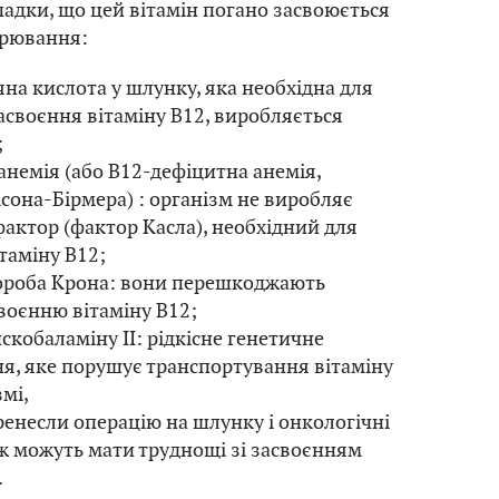
падки, що цей вітамін погано засвоюється
орювання:
яна кислота у шлунку, яка необхідна для
асвоєння вітаміну B12, виробляється
;
анемія (або В12-дефіцитна анемія,
сона-Бірмера) : організм не виробляє
актор (фактор Касла), необхідний для
таміну В12;
хвороба Крона: вони перешкоджають
воєнню вітаміну B12;
скобаламіну II: рідкісне генетичне
я, яке порушує транспортування вітаміну
змі,
ренесли операцію на шлунку і онкологічні
ож можуть мати труднощі зі засвоєнням
.