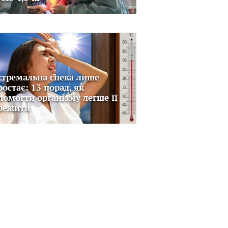
стремальна спека лише
ростає: 13 порад, як
помогти організму легше її
режити