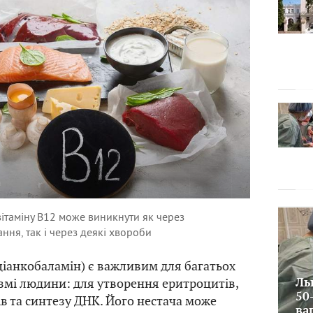
л
ітаміну В12 може виникнути як через
ння, так і через деякі хвороби
 ціанкобаламін) є важливим для багатьох
ізмі людини: для утворення еритроцитів,
Ль
50
в та синтезу ДНК. Його нестача може
ва