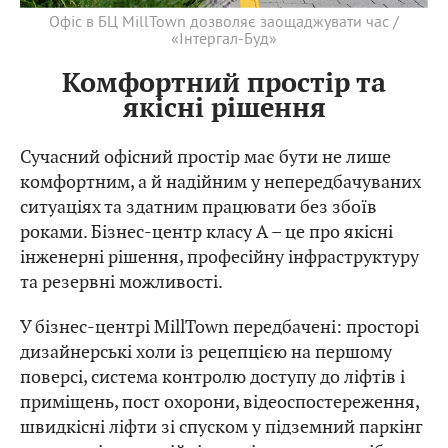
Офіс в БЦ MillTown дозволяє заощаджувати час /
«Інтергал-Буд»
Комфортний простір та
якісні рішення
Сучасний офісний простір має бути не лише
комфортним, а й надійним у непередбачуваних
ситуаціях та здатним працювати без збоїв
роками. Бізнес-центр класу А – це про якісні
інженерні рішення, професійну інфраструктуру
та резервні можливості.
У бізнес-центрі MillTown передбачені: просторі
дизайнерські холи із рецепцією на першому
поверсі, система контролю доступу до ліфтів і
приміщень, пост охорони, відеоспостереження,
швидкісні ліфти зі спуском у підземний паркінг