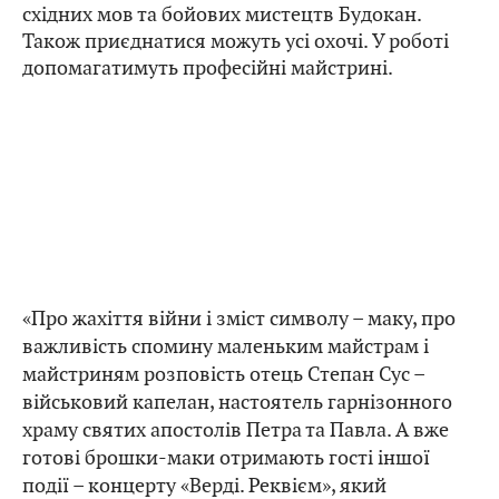
східних мов та бойових мистецтв Будокан.
Також приєднатися можуть усі охочі. У роботі
допомагатимуть професійні майстрині.
«Про жахіття війни і зміст символу – маку, про
важливість спомину маленьким майстрам і
майстриням розповість отець Степан Сус –
військовий капелан, настоятель гарнізонного
храму святих апостолів Петра та Павла. А вже
готові брошки-маки отримають гості іншої
події – концерту «Верді. Реквієм», який