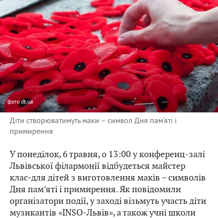
фото
dt.ua
Діти створюватимуть маки – символ Дня пам’яті і
примирення
У понеділок, 6 травня, о 13:00 у конференц-залі
Львівської філармонії відбудеться майстер
клас-для дітей з виготовлення маків – символів
Дня пам’яті і примирення. Як повідомили
організатори події, у заході візьмуть участь діти
музикантів «INSO-Львів», а також учні школи