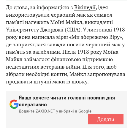
До слова, за інформацією з
Вікіпедії
, ідея
використовувати червоний мак як символ
пам'яті належить Моїні Майкл, викладачці
Університету Джорджії (США). У листопаді 1918
року вона написала вірш «Ми збережемо Віру»,
де заприсяглася завжди носити червоний мак у
пам'ять за загиблими. Після 1918 року Моїна
Майкл займалася фінансовою підтримкою
недієздатних ветеранів війни. Для того, щоб
зібрати необхідні кошти, Майкл запропонувала
продавати штучні маки із шовку.
Якщо хочете читати головні новини дня
оперативно
Додайте ZAXID.NET у вибрані в Google
Додати