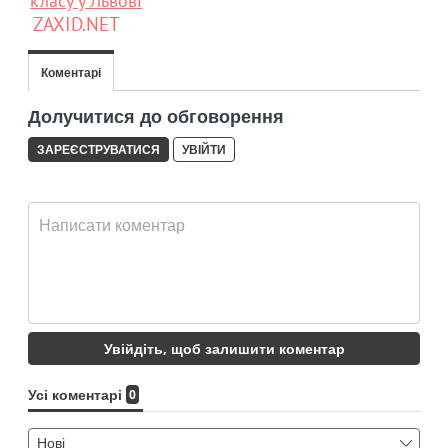
класу у Львові
ZAXID.NET