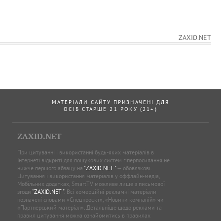
ZAXID.NET
МАТЕРІАЛИ САЙТУ ПРИЗНАЧЕНІ ДЛЯ
ОСІБ СТАРШЕ 21 РОКУ (21+)
ZAXID.NET
При цитуванні і використанні будь-яких матеріалів в
Інтернеті відкриті для пошукових систем гіперпосилання не
нижче першого абзацу на
"ZAXID.NET "
— обов’язкові.
Цитування і використання матеріалів у оффлайн-медіа,
Мобільних додатках, SmartTV можливе лише з письмової
згоди
"ZAXID.NET "
. Всі комерційні рекламні матеріали
позначені словами «Спецпроєкт», «Новини компаній» чи
«Партнерський матеріал». Детальніше щодо реклами та
правил цитування можна ознайомитись в правилах