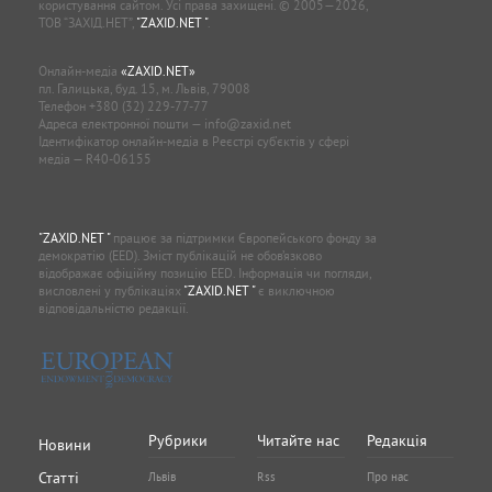
користування сайтом. Усі права захищені. © 2005—2026,
ТОВ “ЗАХІД.НЕТ”,
"ZAXID.NET "
.
Онлайн-медіа
«ZAXID.NET»
пл. Галицька, буд. 15, м. Львів, 79008
Телефон
+380 (32) 229-77-77
Адреса електронної пошти —
info@zaxid.net
Ідентифікатор онлайн-медіа в Реєстрі суб'єктів у сфері
медіа — R40-06155
"ZAXID.NET "
працює за підтримки Європейського фонду за
демократію (EED). Зміст публікацій не обов’язково
відображає офіційну позицію EED. Інформація чи погляди,
висловлені у публікаціях
"ZAXID.NET "
є виключною
відповідальністю редакції.
Рубрики
Читайте нас
Редакція
Новини
Статті
Львів
Rss
Про нас