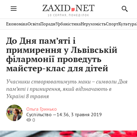
10 СЕРПНЯ, ПОНЕДІЛОК
Івано-
Публікації
Авто
Словко
Культура
Економіка
Освіта
Поради
Урбаністика
Нерухомість
Спорт
Культура
Стрий
Рівне
Франківськ
Світ
Економіка
Рецепти
Здоров'я
Дрогобич
Львів
Тернопіль
До Дня пам’яті і
Кіно
Дім
Спорт
Краєзнавство
Хмельницький
Чернівці
Волинь
примирення у Львівській
Фото
Освіта
Нерухомість
Домашні
Вінниця
Шептицький
філармонії проведуть
Закарпаття
тварини
майстер-клас для дітей
Учасники створюватимуть маки – символи Дня
пам’яті і примирення, який відзначають в
Україні 8 травня
Ольга Гринько
Суспільство —
14:36, 3 травня 2019
0