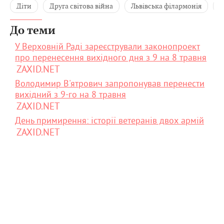
Діти
Друга світова війна
Львівська філармонія
П
До теми
У Верховній Раді зареєстрували законопроект
про перенесення вихідного дня з 9 на 8 травня
ZAXID.NET
Володимир В'ятрович запропонував перенести
вихідний з 9-го на 8 травня
ZAXID.NET
День примирення: історії ветеранів двох армій
ZAXID.NET