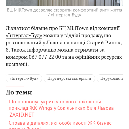
БЦ MillTown дозволяє створити комфортний ритм життя
/ «Інтергал-Буд»
Дізнатися більше про БЦ MillTown від компанії
«Інтергал-Буд»
можна у відділі продажу, що
розташований у Львові на площі Старий Ринок,
8. Також інформацію можна отримати за
номером 067 077 22 00 та на офіційних ресурсах
компанії.
«Інтергал-Буд»
Партнерські матеріали
Нерухомість
До теми
Що пропонує укриття нового покоління:
приклад ЖК Wings у Сокільниках біля Львова
ZAXID.NET
Справа в деталях: які особливості ЖК бізнес-