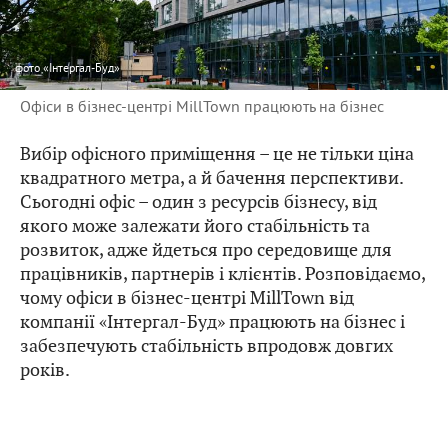
фото
«Інтергал-Буд»
Офіси в бізнес-центрі MillTown працюють на бізнес
Вибір офісного приміщення – це не тільки ціна
квадратного метра, а й бачення перспективи.
Сьогодні офіс – один з ресурсів бізнесу, від
якого може залежати його стабільність та
розвиток, адже йдеться про середовище для
працівників, партнерів і клієнтів. Розповідаємо,
чому офіси в бізнес-центрі MillTown від
компанії «Інтергал-Буд» працюють на бізнес і
забезпечують стабільність впродовж довгих
років.