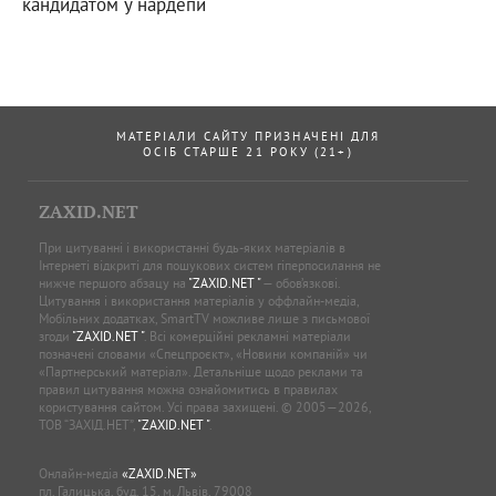
кандидатом у нардепи
МАТЕРІАЛИ САЙТУ ПРИЗНАЧЕНІ ДЛЯ
ОСІБ СТАРШЕ 21 РОКУ (21+)
ZAXID.NET
При цитуванні і використанні будь-яких матеріалів в
Інтернеті відкриті для пошукових систем гіперпосилання не
нижче першого абзацу на
"ZAXID.NET "
— обов’язкові.
Цитування і використання матеріалів у оффлайн-медіа,
Мобільних додатках, SmartTV можливе лише з письмової
згоди
"ZAXID.NET "
. Всі комерційні рекламні матеріали
позначені словами «Спецпроєкт», «Новини компаній» чи
«Партнерський матеріал». Детальніше щодо реклами та
правил цитування можна ознайомитись в правилах
користування сайтом. Усі права захищені. © 2005—2026,
ТОВ “ЗАХІД.НЕТ”,
"ZAXID.NET "
.
Онлайн-медіа
«ZAXID.NET»
пл. Галицька, буд. 15, м. Львів, 79008