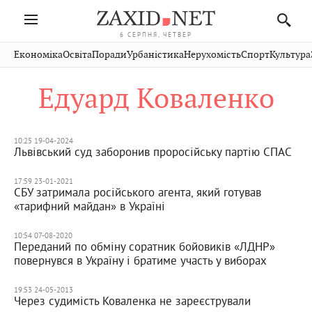
6 СЕРПНЯ, ЧЕТВЕР
Івано-
Публікації
Авто
Словко
Культура
Економіка
Освіта
Поради
Урбаністика
Нерухомість
Спорт
Культура
Стрий
Рівне
Франківськ
Світ
Економіка
Рецепти
Здоров'я
Дрогобич
Львів
Тернопіль
Едуард Коваленко
Кіно
Дім
Спорт
Краєзнавство
Хмельницький
Чернівці
Волинь
Фото
Освіта
Нерухомість
Домашні
Вінниця
Шептицький
Закарпаття
тварини
10:25 19-04-2024
Львівський суд заборонив проросійську партію СПАС
17:59 23-01-2021
СБУ затримала російського агента, який готував
«тарифний майдан» в Україні
10:54 07-08-2020
Переданий по обміну соратник бойовиків «ЛДНР»
повернувся в Україну і братиме участь у виборах
19:53 24-05-2013
Через судимість Коваленка не зареєстрували