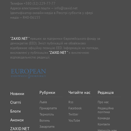
Телефон
+380 (32) 229-77-77
Адреса електронної пошти —
info@zaxid.net
Ідентифікатор онлайн-медіа в Реєстрі суб'єктів у сфері
медіа — R40-06155
"ZAXID.NET "
працює за підтримки Європейського фонду за
демократію (EED). Зміст публікацій не обов’язково
відображає офіційну позицію EED. Інформація чи погляди,
висловлені у публікаціях
"ZAXID.NET "
є виключною
відповідальністю редакції.
Рубрики
Читайте нас
Редакція
Новини
Статті
Львів
Rss
Про нас
Прикарпаття
Facebook
Редакційна
Блоги
політика
Тернопіль
Twitter
Команда
Анонси
Волинь
YouTube
Контакти
Закарпаття
ZAXID.NET
Напишіть нам