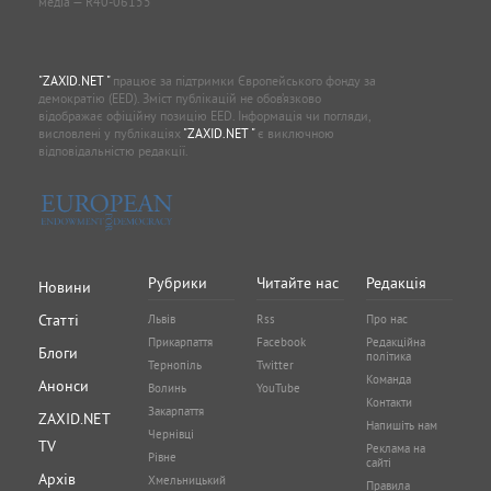
медіа — R40-06155
"ZAXID.NET "
працює за підтримки Європейського фонду за
демократію (EED). Зміст публікацій не обов’язково
відображає офіційну позицію EED. Інформація чи погляди,
висловлені у публікаціях
"ZAXID.NET "
є виключною
відповідальністю редакції.
Рубрики
Читайте нас
Редакція
Новини
Статті
Львів
Rss
Про нас
Прикарпаття
Facebook
Редакційна
Блоги
політика
Тернопіль
Twitter
Команда
Анонси
Волинь
YouTube
Контакти
Закарпаття
ZAXID.NET
Напишіть нам
Чернівці
TV
Реклама на
Рівне
сайті
Архів
Хмельницький
Правила