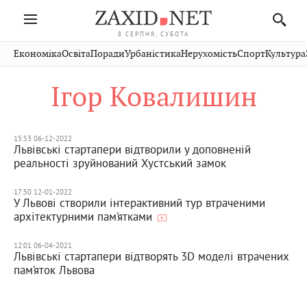
8 СЕРПНЯ, СУБОТА
Івано-
Публікації
Авто
Словко
Культура
Економіка
Освіта
Поради
Урбаністика
Нерухомість
Спорт
Культура
Стрий
Рівне
Франківськ
Світ
Економіка
Рецепти
Здоров'я
Дрогобич
Львів
Тернопіль
Ігор Ковалишин
Кіно
Дім
Спорт
Краєзнавство
Хмельницький
Чернівці
Волинь
Фото
Освіта
Нерухомість
Домашні
Вінниця
Шептицький
Закарпаття
тварини
15:53 06-12-2022
Львівські стартапери відтворили у доповненій
реальності зруйнований Хустський замок
17:50 12-01-2022
У Львові створили інтерактивний тур втраченими
архітектурними пам’ятками
12:01 06-04-2021
Львівські стартапери відтворять 3D моделі втрачених
пам’яток Львова