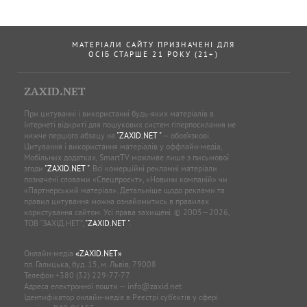
МАТЕРІАЛИ САЙТУ ПРИЗНАЧЕНІ ДЛЯ
ОСІБ СТАРШЕ 21 РОКУ (21+)
ZAXID.NET
При цитуванні і використанні будь-яких матеріалів в
Інтернеті відкриті для пошукових систем гіперпосилання не
нижче першого абзацу на
"ZAXID.NET "
— обов’язкові.
Цитування і використання матеріалів у оффлайн-медіа,
Мобільних додатках, SmartTV можливе лише з письмової
згоди
"ZAXID.NET "
. Всі комерційні рекламні матеріали
позначені словами «Спецпроєкт», «Новини компаній» чи
«Партнерський матеріал». Детальніше щодо реклами та
правил цитування можна ознайомитись в правилах
користування сайтом. Усі права захищені. © 2005—2026,
ТОВ “ЗАХІД.НЕТ”,
"ZAXID.NET "
.
Онлайн-медіа
«ZAXID.NET»
пл. Галицька, буд. 15, м. Львів, 79008
Телефон
+380 (32) 229-77-77
Адреса електронної пошти —
info@zaxid.net
Ідентифікатор онлайн-медіа в Реєстрі суб'єктів у сфері