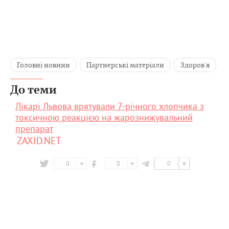
Головні новини
Партнерські матеріали
Здоров'я
До теми
Лікарі Львова врятували 7-річного хлопчика з
токсичною реакцією на жарознижувальний
препарат
ZAXID.NET
0
0
0