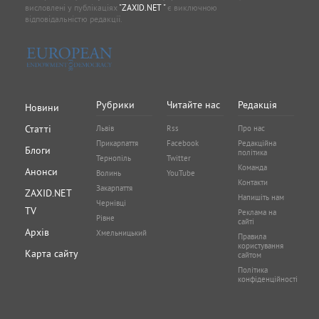
висловлені у публікаціях
"ZAXID.NET "
є виключною
відповідальністю редакції.
Рубрики
Читайте нас
Редакція
Новини
Статті
Львів
Rss
Про нас
Прикарпаття
Facebook
Редакційна
Блоги
політика
Тернопіль
Twitter
Команда
Анонси
Волинь
YouTube
Контакти
Закарпаття
ZAXID.NET
Напишіть нам
Чернівці
TV
Реклама на
Рівне
сайті
Архів
Хмельницький
Правила
користування
Карта сайту
сайтом
Політика
конфіденційності