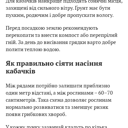
Для кабачків найкраще підходять сонячні місця,
захищені від сильного вітру. Ґрунт має бути
пухким, родючим і добре пропускати вологу.
Перед посадкою землю рекомендують
перекопати та внести компост або перепрілий
гній. За день до висівання грядки варто добре
полити теплою водою.
Як правильно сіяти насіння
кабачків
Між рядами потрібно залишати приблизно
один метр відстані, а між рослинами – 60–70
сантиметрів. Така схема дозволяє рослинам
нормально розвиватися та зменшує ризик
появи грибкових хвороб.
У кожну лунку зазвичай кладуть по кілька