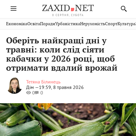
8 СЕРПНЯ, СУБОТА
Івано-
Публікації
Авто
Словко
Культура
Економіка
Освіта
Поради
Урбаністика
Нерухомість
Спорт
Культура
Стрий
Рівне
Франківськ
Світ
Економіка
Рецепти
Здоров'я
Дрогобич
Львів
Тернопіль
Оберіть найкращі дні у
Кіно
Дім
Спорт
Краєзнавство
Хмельницький
Чернівці
Волинь
травні: коли слід сіяти
Фото
Освіта
Нерухомість
Домашні
Вінниця
Шептицький
кабачки у 2026 році, щоб
Закарпаття
тварини
отримати вдалий врожай
Тетяна Білинець
Дім —
19:59, 8 травня 2026
0
0