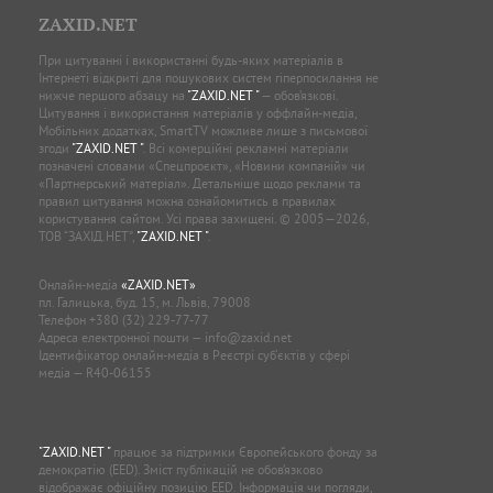
ZAXID.NET
При цитуванні і використанні будь-яких матеріалів в
Інтернеті відкриті для пошукових систем гіперпосилання не
нижче першого абзацу на
"ZAXID.NET "
— обов’язкові.
Цитування і використання матеріалів у оффлайн-медіа,
Мобільних додатках, SmartTV можливе лише з письмової
згоди
"ZAXID.NET "
. Всі комерційні рекламні матеріали
позначені словами «Спецпроєкт», «Новини компаній» чи
«Партнерський матеріал». Детальніше щодо реклами та
правил цитування можна ознайомитись в правилах
користування сайтом. Усі права захищені. © 2005—2026,
ТОВ “ЗАХІД.НЕТ”,
"ZAXID.NET "
.
Онлайн-медіа
«ZAXID.NET»
пл. Галицька, буд. 15, м. Львів, 79008
Телефон
+380 (32) 229-77-77
Адреса електронної пошти —
info@zaxid.net
Ідентифікатор онлайн-медіа в Реєстрі суб'єктів у сфері
медіа — R40-06155
"ZAXID.NET "
працює за підтримки Європейського фонду за
демократію (EED). Зміст публікацій не обов’язково
відображає офіційну позицію EED. Інформація чи погляди,