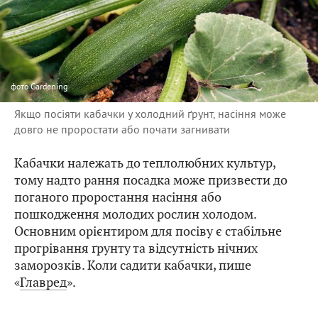
фото
Gardening
Якщо посіяти кабачки у холодний ґрунт, насіння може
довго не проростати або почати загнивати
Кабачки належать до теплолюбних культур,
тому надто рання посадка може призвести до
поганого проростання насіння або
пошкодження молодих рослин холодом.
Основним орієнтиром для посіву є стабільне
прогрівання ґрунту та відсутність нічних
заморозків. Коли садити кабачки, пише
«
Главред
».