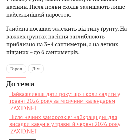
насінин. Після появи сходів залишають лише
найсильніший паросток.
Глибина посадки залежить від типу ґрунту. На
важких ґрунтах насіння заглиблюють
приблизно на 3–4 сантиметри, а на легких
піщаних – до 6 сантиметрів.
Город
Дім
До теми
Найважливіші дати року: що і коли садити у
травні 2026 року за місячним календарем
ZAXID.NET
Після нічних заморозків: найкращі дні для
висадки кавунів у травні й червні 2026 року
ZAXID.NET