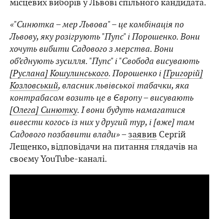
місцевих виборів у Львові спільного кандидата.
«"Синютка – мер Львова" – це комбінація по
Львову, яку розігрують "Пупс" і Порошенко. Вони
хочуть вибити Садового з мерства. Вони
об’єднують зусилля. "Пупс" і "Свобода висувають
[Руслана] Кошулинського
. Порошенко і
[Григорій]
Козловський
, власник львівської табачки, яка
контрабасом возить це в Європу ­– висувають
[Олега] Синютку
. І вони будуть намагатися
вивести когось із них у другий тур, і [вже] там
Садового позбавити влади»
–
заявив
Сергій
Лещенко, відповідачи на питання глядачів на
своєму YouTube-каналі.