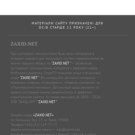
МАТЕРІАЛИ САЙТУ ПРИЗНАЧЕНІ ДЛЯ
ОСІБ СТАРШЕ 21 РОКУ (21+)
ZAXID.NET
При цитуванні і використанні будь-яких матеріалів в
Інтернеті відкриті для пошукових систем гіперпосилання не
нижче першого абзацу на
"ZAXID.NET "
— обов’язкові.
Цитування і використання матеріалів у оффлайн-медіа,
Мобільних додатках, SmartTV можливе лише з письмової
згоди
"ZAXID.NET "
. Всі комерційні рекламні матеріали
позначені словами «Спецпроєкт», «Новини компаній» чи
«Партнерський матеріал». Детальніше щодо реклами та
правил цитування можна ознайомитись в правилах
користування сайтом. Усі права захищені. © 2005—2026,
ТОВ “ЗАХІД.НЕТ”,
"ZAXID.NET "
.
Онлайн-медіа
«ZAXID.NET»
пл. Галицька, буд. 15, м. Львів, 79008
Телефон
+380 (32) 229-77-77
Адреса електронної пошти —
info@zaxid.net
Ідентифікатор онлайн-медіа в Реєстрі суб'єктів у сфері