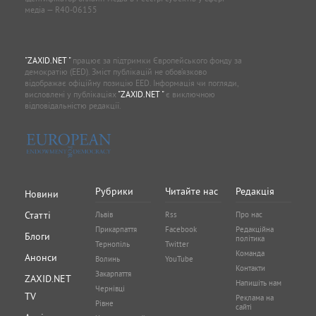
медіа — R40-06155
"ZAXID.NET "
працює за підтримки Європейського фонду за
демократію (EED). Зміст публікацій не обов’язково
відображає офіційну позицію EED. Інформація чи погляди,
висловлені у публікаціях
"ZAXID.NET "
є виключною
відповідальністю редакції.
Рубрики
Читайте нас
Редакція
Новини
Статті
Львів
Rss
Про нас
Прикарпаття
Facebook
Редакційна
Блоги
політика
Тернопіль
Twitter
Команда
Анонси
Волинь
YouTube
Контакти
Закарпаття
ZAXID.NET
Напишіть нам
Чернівці
TV
Реклама на
Рівне
сайті