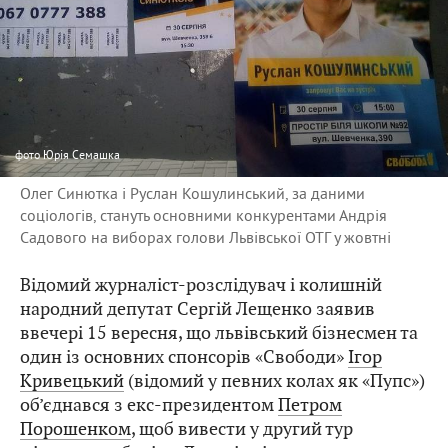
фото
Юрія Семашка
Олег Синютка і Руслан Кошулинський, за даними
соціологів, стануть основними конкурентами Андрія
Садового на виборах голови Львівської ОТГ у жовтні
Відомий журналіст-розслідувач і колишній
народний депутат Сергій Лещенко заявив
ввечері 15 вересня, що львівський бізнесмен та
один із основних спонсорів «Свободи»
Ігор
Кривецький
(відомий у певних колах як «Пупс»)
об’єднався з екс-президентом
Петром
Порошенком
, щоб вивести у другий тур