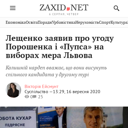
6 СЕРПНЯ, ЧЕТВЕР
Івано-
Публікації
Авто
Словко
Культура
Економіка
Освіта
Поради
Урбаністика
Нерухомість
Спорт
Культура
Стрий
Рівне
Франківськ
Світ
Економіка
Рецепти
Здоров'я
Дрогобич
Львів
Тернопіль
Лещенко заявив про угоду
Кіно
Дім
Спорт
Краєзнавство
Хмельницький
Чернівці
Волинь
Порошенка і «Пупса» на
Фото
Освіта
Нерухомість
Домашні
Вінниця
Шептицький
виборах мера Львова
Закарпаття
тварини
Колишній нардеп вважає, що вони висунуть
спільного кандидата у другому турі
Вікторія Ейсмунт
Суспільство —
13:29, 16 вересня 2020
0
25