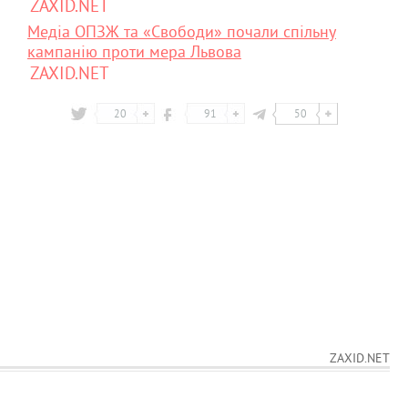
ZAXID.NET
Медіа ОПЗЖ та «Свободи» почали спільну
кампанію проти мера Львова
ZAXID.NET
20
91
50
ZAXID.NET