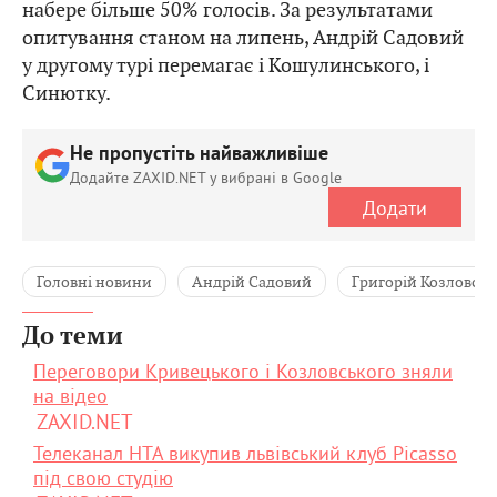
набере більше 50% голосів. За результатами
опитування станом на липень, Андрій Садовий
у другому турі перемагає і Кошулинського, і
Синютку.
Не пропустіть найважливіше
Додайте ZAXID.NET у вибрані в Google
Додати
Головні новини
Андрій Садовий
Григорій Козловсь
До теми
Переговори Кривецького і Козловського зняли
на відео
ZAXID.NET
Телеканал НТА викупив львівський клуб Picasso
під свою студію