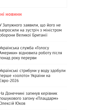
ні новини
У Залужного заявили, що його не
запросили на зустріч з міністром
оборони Великої Британії
Українська служба «Голосу
Америки» відновила роботу після
понад року перерви
Українські стрибуни у воду здобули
перше «золото» України на
Євро-2026
На Донеччині загинув керівник
пошукового загону «Плацдарм»
Олексій Юков