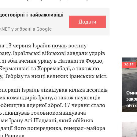
достовірні і найважливіші
Додати
.NET у вибрані в Google
на 13 червня Ізраїль
почав
воєнну
ану. Ізраїльські військові завдали ударів
зі збагачення урану в Натанзі та Фордо,
20:35
 Керманшасі та Хорремабаді, а також по
у, Тебрізу та низці великих іранських міст.
перації Ізраїль ліквідував кілька десятків
Омин
х командирів Ірану, а також науковців
закр
обництва ядерної зброї. 17 червня стало
об’їх
ль
ліквідував
головнокомандувача
ми Ірану Алі Шадмані, який обійняв
відації його попередника, генерал-майора
лі Рашида.