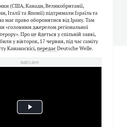
імки (США, Канади, Великобританії,
и, Італії та Японії) підтримали Ізраїль та
на має право оборонятися від Ірану. Там
ан «головним джерелом регіональної
терору». Про це йдеться у спільній заяві,
били у вівторок, 17 червня, під час саміту
ту Кананаскісі,
передає
Deutsche Welle.
ВІДЕО ДНЯ
Play
Video