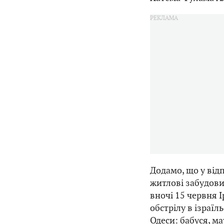
Додамо, що у відп
житлові забудови 
вночі 15 червня І
обстрілу в ізраїл
Одеси: бабуся, м