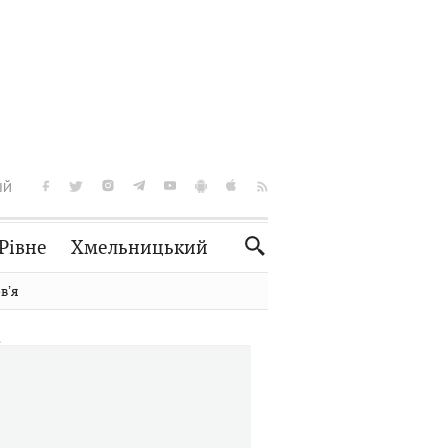
ІЙ
Рівне
Хмельницький
Словко
Культура
вʼя
Рецепти
Здоров'я
Спорт
Краєзнавство
Нерухомість
Домашні тварини