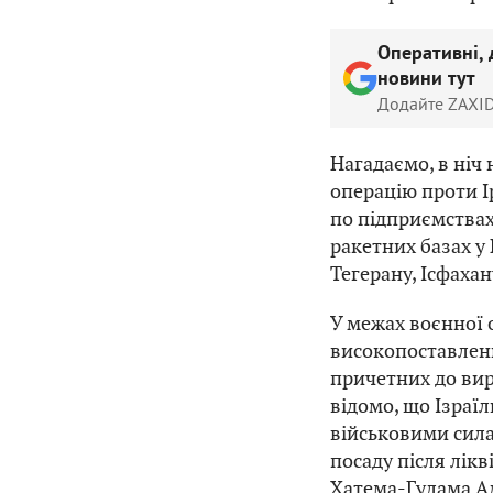
Оперативні, 
новини тут
Додайте ZAXID
Нагадаємо, в ніч 
операцію проти Ір
по підприємствах 
ракетних базах у
Тегерану, Ісфахан
У межах воєнної о
високопоставлени
причетних до вир
відомо, що Ізраї
військовими сила
посаду після лік
Хатема-Гулама А