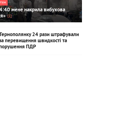
ртаж
4:40 мене накрила вибухова
ля»
Тернополянку 24 рази штрафували
за перевищення швидкості та
порушення ПДР