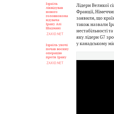
Ізраїль
Лідери Великої с
ліквідував
Франції, Німеччин
нового
головнокома
заявили, що краї
ндувача
також назвали Ір
Ірану Алі
Шадмані
нестабільності та 
ZAXID.NET
яку лідери G7 зро
у канадському міс
Ізраїль уночі
почав воєнну
операцію
проти Ірану
ZAXID.NET