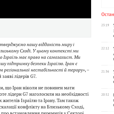
Остан
23:19
ідтверджуємо нашу відданість миру і
22:12
лизькому Сході. У цьому контексті ми
о Ізраїль має право на самозахист. Ми
у підтримку безпеки Ізраїлю. Іран є
м регіональної нестабільності й терору»
, –
21:36
 заяві лідерів G7.
и, що Іран ніколи не повинен мати
оте лідери G7 наголосили на необхідності
20:52
 жителів Ізраїлю та Ірану. Там також
скалації конфлікту на Близькому Сході,
, про встановлення перемир’я у Секторі