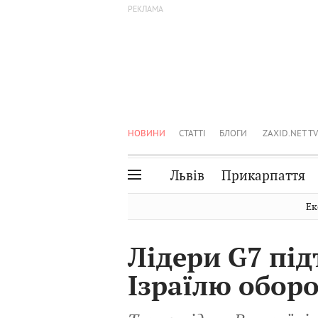
НОВИНИ
СТАТТІ
БЛОГИ
ZAXID.NET TV
Львів
Прикарпаття
Івано-Франківськ
Рівне
Ек
Тернопіль
Львів
Лідери G7 пі
Волинь
Чернівці
Ізраїлю оборо
Закарпаття
Шептицький