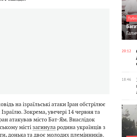
Публі
Бага
Гали
20:12
18:46
овідь на ізраїльські атаки Іран обстрілює
Ізраїлю. Зокрема, увечері 14 червня та
ран атакував місто Бат-Ям. Внаслідок
ьському місті
загинула
родина українців з
ати, донька та двоє молодих племінників.