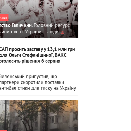
кації
Головний ресурс
тство Галичини.
чини і всієї України – люди
САП просить заставу у 13,1 млн грн
для Ольги Стефанішиної, ВАКС
оголосить рішення 6 серпня
Зеленський припустив, що
партнери скоротили поставки
антибалістики для тиску на Україну