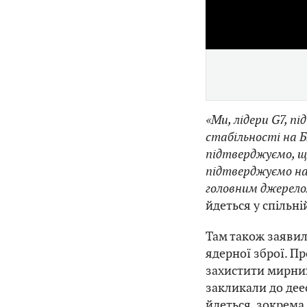
«Ми, лідери G7, п
стабільності на Б
підтверджуємо, щ
підтверджуємо наш
головним джерело
йдеться у спільній
Там також заявил
ядерної зброї. Пр
захистити мирних
закликали до дее
йдеться, зокрема