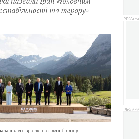
мки назвали Іран «головним
нестабільності та терору»
мала право Ізраїлю на самооборону