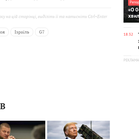
Репо
«О 0
хви
у на цій сторінці, виділіть її та натисніть Ctrl+Enter
роя
Ізраїль
G7
18:32
ІВ