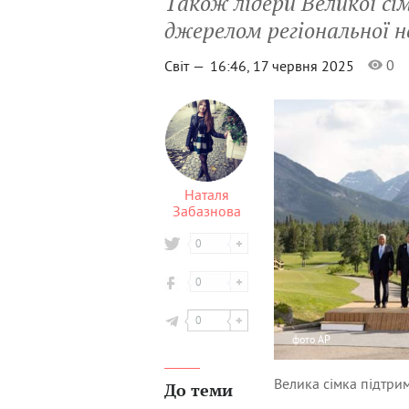
Також лідери Великої сі
джерелом регіональної 
0
Світ —
16:46, 17 червня 2025
Наталя
Забазнова
0
0
0
фото
AP
Велика сімка підтри
До теми