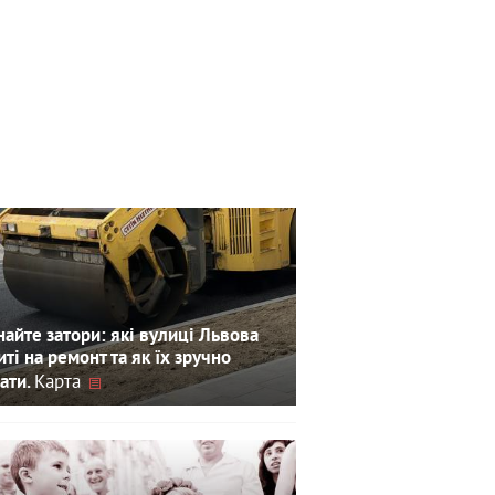
айте затори: які вулиці Львова
иті на ремонт та як їх зручно
Карта
ати.