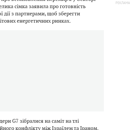
Велика сімка заявила про готовність
ї дії з партнерами, щоб зберегти
світових енергетичних ринках.
ери G7 зібралися на саміт на тлі
йного конфлікту між Ізраїлем та Іраном.