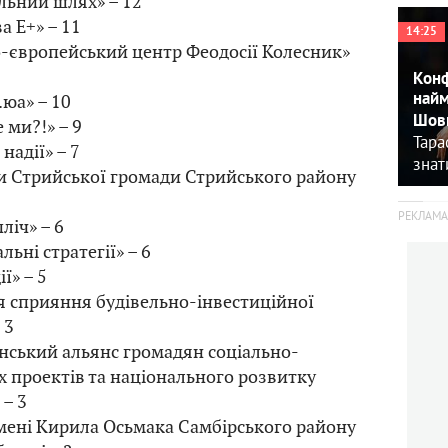
льний шлях» – 12
а Е+» – 11
14:25
о-європейський центр Феодосії Колесник»
Конф
найм
юа» – 10
Шовк
 ми?!» – 9
Тара
надії» – 7
знат
и Стрийської громади Стрийського району
ліч» – 6
льні стратегії» – 6
ї» – 5
я сприяння будівельно-інвестиційної
 3
їнський альянс громадян соціально-
х проектів та національного розвитку
 – 3
мені Кирила Осьмака Самбірського району