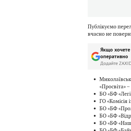
Публікуємо перелі
вчасно не поверн
Якщо хочете
оперативно
Додайте ZAXID
Миколаївськ
«Просвіта» –
БО «БФ «Легі
ГО «Комісія 
БО «БФ «Пром
БО «БФ «Від
БО «БФ «Наші
БО «БФ «Байр