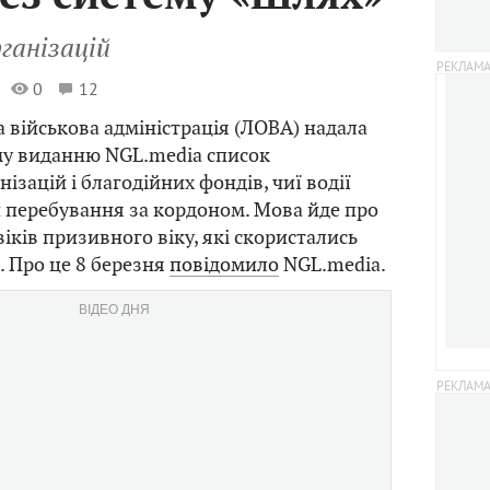
рганізацій
0
12
а військова адміністрація (ЛОВА) надала
у виданню NGL.media список
ізацій і благодійних фондів, чиї водії
 перебування за кордоном. Мова йде про
іків призивного віку, які скористались
 Про це 8 березня
повідомило
NGL.media.
ВІДЕО ДНЯ