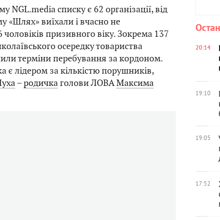
у NGL.media списку є 62 організації, від
му «Шлях» виїхали і вчасно не
Остан
 чоловіків призивного віку. Зокрема 137
колаївського осередку товариства
20:14
или терміни перебування за кордоном.
ка є лідером за кількістю порушників,
Муха
–
родичка
голови ЛОВА
Максима
19:10
19:05
17:52