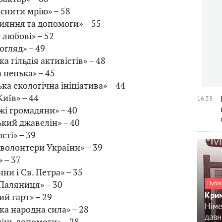
снити мрію» – 58
ияння та допомоги» – 55
 любові» – 52
огляд» – 49
а гільдія активістів» – 48
 ненька» – 45
ка екологічна ініціатива» – 44
иїв» – 44
16:53
жі громадяни» – 40
кий джавелін» – 40
сті» – 39
волонтери України» – 39
 – 37
ни і Св. Петра» – 35
Паляниця» – 30
Публі
Крим
й гарт» – 29
Німе
ка народна сила» – 28
давн
інь допомоги» – 28