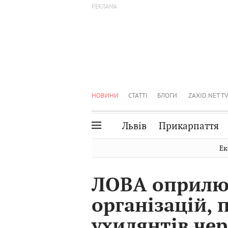
НОВИНИ
СТАТТІ
БЛОГИ
ZAXID.NET TV
Львів
Прикарпаття
Івано-Франківськ
Рівне
Ек
Тернопіль
Львів
ЛОВА оприлю
Волинь
Чернівці
організацій, 
Закарпаття
Шептицький
ухилянтів че