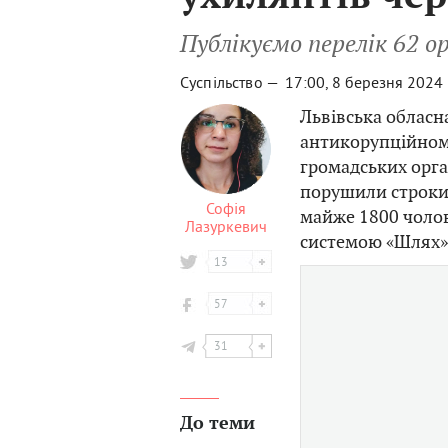
Публікуємо перелік 62 о
Суспільство —
17:00, 8 березня 2024
Львівська обласн
антикорупційном
громадських орган
порушили строки
Софія
майже 1800 чолов
Лазуркевич
системою «Шлях».
13
57
31
До теми