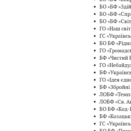
БО «БФ «Здій
БО «БФ «Спр
БО «БФ «Світ
ГО «Наш світ
ГС «Українськ
БО БФ «Рідна
ГО «Громадсь
БФ «Чистий К
ГО «Небайду
БФ «Українсь
ГО «Ідея єдно
БФ «Збройні 
ЛОБФ «Темп»
ЛОБФ «Св. Ан
БО БФ «Код-
БФ «Козацьки
ГС «Українсь
БО БФ «Пром