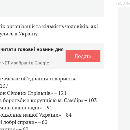
к організацій та кількість чоловіків, які
улись в Україну:
 читати головні новини дня
Додати
.NET у вибрані в Google
е міське об’єднання товариства
 137
он Січових Стрільців» – 121
із боротьби з корупцією м. Самбір» – 103
інь нашої надії» – 91
родження нашої України» – 84
 добрі справи» – 63
актар» – 60