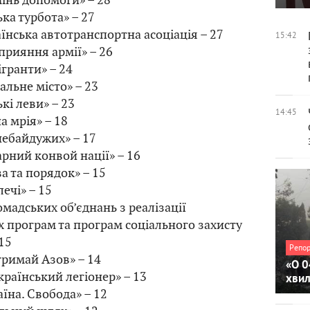
ка турбота» – 27
їнська автотранспортна асоціація – 27
15:42
прияння армії» – 26
гранти» – 24
альне місто» – 23
кі леви» – 23
14:45
 мрія» – 18
небайдужих» – 17
рний конвой нації» – 16
ва та порядок» – 15
ечі» – 15
омадських об’єднань з реалізації
 програм та програм соціального захисту
15
Репо
тримай Азов» – 14
«О 0
раїнський легіонер» – 13
хви
їна. Свобода» – 12