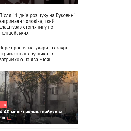
Після 11 днів розшуку на Буковині
затримали чоловіка, який
влаштував стрілянину по
поліцейських
Через російські удари школярі
отримають підручники із
затримкою на два місяці
ртаж
4:40 мене накрила вибухова
ля»