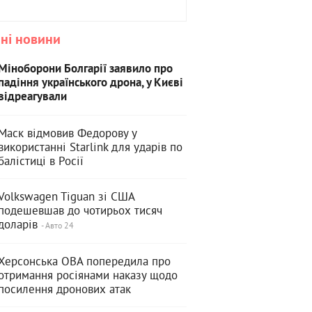
ні новини
Міноборони Болгарії заявило про
падіння українського дрона, у Києві
відреагували
Маск відмовив Федорову у
використанні Starlink для ударів по
балістиці в Росії
Volkswagen Tiguan зі США
подешевшав до чотирьох тисяч
доларів
- Авто 24
Херсонська ОВА попередила про
отримання росіянами наказу щодо
посилення дронових атак