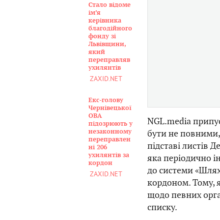
Стало відоме
ім’я
керівника
благодійного
фонду зі
Львівщини,
який
переправляв
ухилянтів
ZAXID.NET
Екс-голову
Чернівецької
ОВА
NGL.media припу
підозрюють у
незаконному
бути не повними,
переправлен
підставі листів 
ні 206
ухилянтів за
яка періодично 
кордон
до системи «Шлях
ZAXID.NET
кордоном. Тому, 
щодо певних орган
списку.