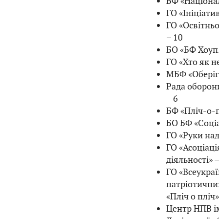
БФ «Націона
ГО «Ініціатив
ГО «Освітнь
– 10
БО «БФ Хоуп.
ГО «Хто як не
МБФ «Оберіг 
Рада оборон
– 6
БФ «Пліч-о-п
БО БФ «Соціа
ГО «Руки наді
ГО «Асоціаці
діяльності» –
ГО «Всеукра
патріотични
«Пліч о пліч»
Центр НПВ і