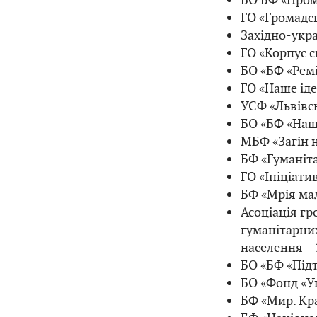
ГО «Громадсь
Західно-укра
ГО «Корпус с
БО «БФ «Ремі
ГО «Наше іде
УСФ «Львівсь
БО «БФ «Наша
МБФ «Загін 
БФ «Гуманіта
ГО «Ініціати
БФ «Мрія мал
Асоціація гр
гуманітарних
населення – 
БО «БФ «Під
БО «Фонд «Ук
БФ «Мир. Кра