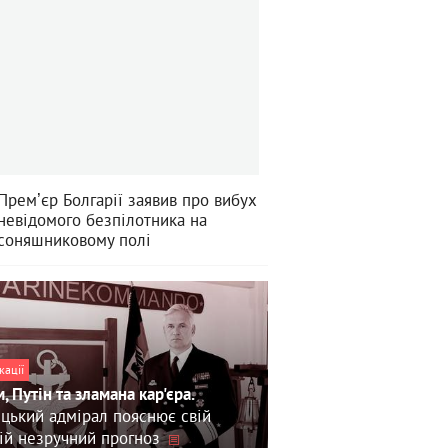
Премʼєр Болгарії заявив про вибух
невідомого безпілотника на
соняшниковому полі
кації
, Путін та зламана кар'єра.
цький адмірал пояснює свій
ій незручний прогноз