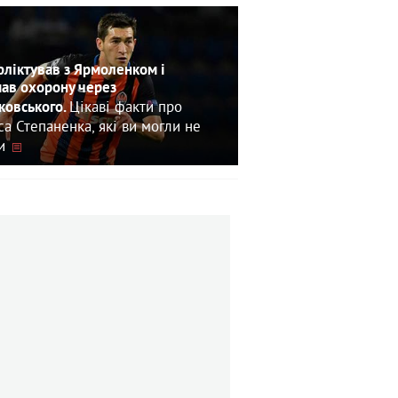
ліктував з Ярмоленком і
ав охорону через
Цікаві факти про
овського.
са Степаненка, які ви могли не
и