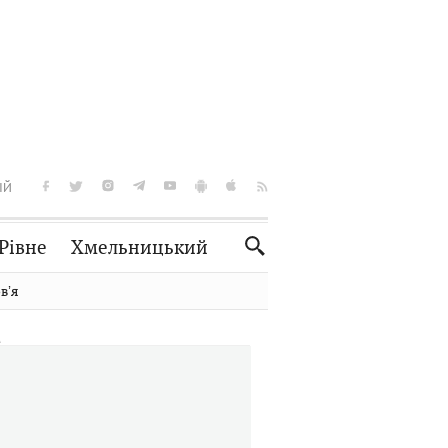
ІЙ
Рівне
Хмельницький
Словко
Культура
вʼя
Рецепти
Здоров'я
Спорт
Краєзнавство
Нерухомість
Домашні тварини