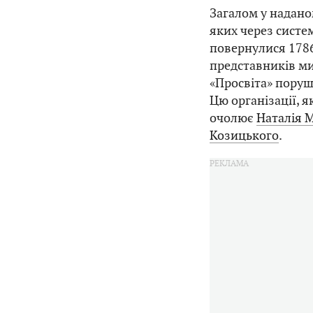
Загалом у наданом
яких через систе
повернулися 1786
представників ми
«Просвіта» поруш
Цю організації, я
очолює
Наталія 
Козицького
.