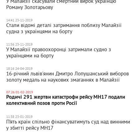
У Малайзії скасували смертний вирок українцю
Роману Золотарьову
14:41 23-11-2019
Стали відомі деталі затримання поблизу Малайзії
судна з українцями на борту
11:56 23-11-2019
У Малайзії правоохоронці затримали судно з
українцями на борту
18:16 24-04-2019
16-річний львів'янин Дмитро Лопушанський виборов
золоту медаль на наукових змаганнях в Малайзії
07:26 01-02-2019
Родичі 291 жертви катастрофи рейсу МН17 подали
колективний позов проти Росії
11:38 23-01-2019
П’ять країн спільно фінансуватимуть суд над винними
у збитті рейсу MH17