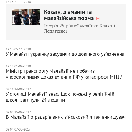
14:33 21-11-2018
Кокаїн, діаманти та
малайзійська тюрма
Історія 25-річної українки Клавдії
Лопаткіної
14:53 05-11-2018
У Малайзії українку засудили до довічного ув'язнення
19:25 01-06-2018
Міністр транспорту Малайзії не побачив
«переконливих доказів» вини РФ у катастрофі MH17
08:21 14-09-2017
У столиці Малайзії внаслідок пожежі у релігійній
школі загинули 24 людини
09:04 15-06-2017
В Малайзії з радарів зник військовий літак винищувач
09:04 07-03-2017