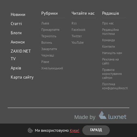
Рубрики
Читайте нас
Редакція
Новини
Статті
Львів
Rss
Про нас
Прикарпаття
Facebook
Редакційна
Блоги
політика
Тернопіль
Twitter
Команда
Анонси
Волинь
YouTube
Контакти
Закарпаття
ZAXID.NET
Напишіть нам
Чернівці
TV
Реклама на
Рівне
сайті
Архів
Хмельницький
Правила
користування
Карта сайту
сайтом
Політика
конфіденційності
Made by
Ми використовуємо
Куки!
ГАРАЗД