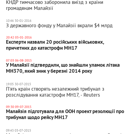
КНДР тимчасово заборонила виїзд з країни
громадянам Малайзії
10:46 30-01-2016
З державного фонду у Малайзії вкрали $4 млрд
20:42 03-01-2016
Експерти назвали 20 російських військових,
причетних до катастрофи MH17
07:03 06-08-2015
У Малайзії підтвердили, що знайшли уламок літака
МН370, який зник у березні 2014 року
19:05 30-07-2015
П'ять країн створять незалежний трибунал з
розслідування катастрофи МН17, - Reuters
09:30 09-07-2015
Малайзія підготувала для ООН проект резолюції про
трибунал щодо рейсу МН17
09:43 03-07-2015