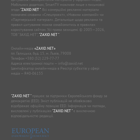
Мобільних додатках, SmartTV можливе лише з письмової
згоди
"ZAXID.NET "
. Всі комерційні рекламні матеріали
позначені словами «Спецпроєкт», «Новини компаній» чи
«Партнерський матеріал». Детальніше щодо реклами та
правил цитування можна ознайомитись в правилах
користування сайтом. Усі права захищені. © 2005—2026,
ТОВ “ЗАХІД.НЕТ”,
"ZAXID.NET "
.
Онлайн-медіа
«ZAXID.NET»
пл. Галицька, буд. 15, м. Львів, 79008
Телефон
+380 (32) 229-77-77
Адреса електронної пошти —
info@zaxid.net
Ідентифікатор онлайн-медіа в Реєстрі суб'єктів у сфері
медіа — R40-06155
"ZAXID.NET "
працює за підтримки Європейського фонду за
демократію (EED). Зміст публікацій не обов’язково
відображає офіційну позицію EED. Інформація чи погляди,
висловлені у публікаціях
"ZAXID.NET "
є виключною
відповідальністю редакції.