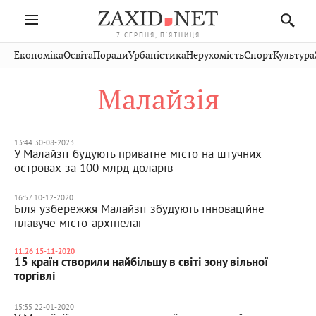
7 СЕРПНЯ, П'ЯТНИЦЯ
Івано-
Публікації
Авто
Словко
Культура
Економіка
Освіта
Поради
Урбаністика
Нерухомість
Спорт
Культура
Стрий
Рівне
Франківськ
Світ
Економіка
Рецепти
Здоров'я
Дрогобич
Львів
Тернопіль
Малайзія
Кіно
Дім
Спорт
Краєзнавство
Хмельницький
Чернівці
Волинь
Фото
Освіта
Нерухомість
Домашні
Вінниця
Шептицький
Закарпаття
тварини
13:44 30-08-2023
У Малайзії будують приватне місто на штучних
островах за 100 млрд доларів
16:57 10-12-2020
Біля узбережжя Малайзії збудують інноваційне
плавуче місто-архіпелаг
11:26 15-11-2020
15 країн створили найбільшу в світі зону вільної
торгівлі
15:35 22-01-2020