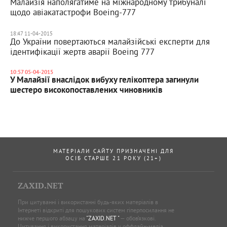
Малайзія наполягатиме на міжнародному трибуналі
щодо авіакатастрофи Boeing-777
18:47 11-04-2015
До України повертаються малайзійські експерти для
ідентифікації жертв аварії Boeing 777
10:57 05-04-2015
У Малайзії внаслідок вибуху гелікоптера загинули
шестеро високопоставлених чиновників
МАТЕРІАЛИ САЙТУ ПРИЗНАЧЕНІ ДЛЯ
ОСІБ СТАРШЕ 21 РОКУ (21+)
ZAXID.NET
При цитуванні і використанні будь-яких матеріалів в
Інтернеті відкриті для пошукових систем гіперпосилання не
нижче першого абзацу на
"ZAXID.NET "
— обов’язкові.
Цитування і використання матеріалів у оффлайн-медіа,