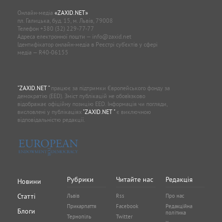
Онлайн-медіа
«ZAXID.NET»
пл. Галицька, буд. 15, м. Львів, 79008
Телефон
+380 (32) 229-77-77
Адреса електронної пошти —
info@zaxid.net
Ідентифікатор онлайн-медіа в Реєстрі суб'єктів у сфері
медіа — R40-06155
"ZAXID.NET "
працює за підтримки Європейського фонду за
демократію (EED). Зміст публікацій не обов’язково
відображає офіційну позицію EED. Інформація чи погляди,
висловлені у публікаціях
"ZAXID.NET "
є виключною
відповідальністю редакції.
Рубрики
Читайте нас
Редакція
Новини
Статті
Львів
Rss
Про нас
Прикарпаття
Facebook
Редакційна
Блоги
політика
Тернопіль
Twitter