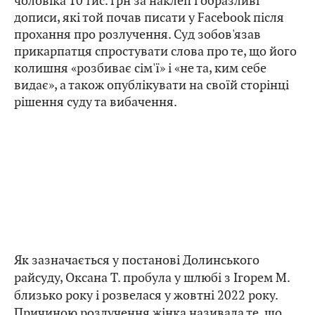
чоловіка 10 тис. грн за наклеп і образливі
дописи, які той почав писати у Facebook після
прохання про розлучення. Суд зобов'язав
прикарпатця спростувати слова про те, що його
колишня «розбиває сім'ї» і «не та, ким себе
видає», а також опублікувати на своїй сторінці
рішення суду та вибачення.
Як зазначається у постанові Долинського
райсуду, Оксана Т. пробула у шлюбі з Ігорем М.
близько року і розвелася у жовтні 2022 року.
Причиною розлучення жінка називала те, що