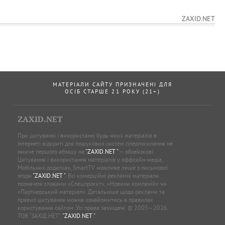
ZAXID.NET
МАТЕРІАЛИ САЙТУ ПРИЗНАЧЕНІ ДЛЯ
ОСІБ СТАРШЕ 21 РОКУ (21+)
ZAXID.NET
При цитуванні і використанні будь-яких матеріалів в
Інтернеті відкриті для пошукових систем гіперпосилання не
нижче першого абзацу на
"ZAXID.NET "
— обов’язкові.
Цитування і використання матеріалів у оффлайн-медіа,
Мобільних додатках, SmartTV можливе лише з письмової
згоди
"ZAXID.NET "
. Всі комерційні рекламні матеріали
позначені словами «Спецпроєкт», «Новини компаній» чи
«Партнерський матеріал». Детальніше щодо реклами та
правил цитування можна ознайомитись в правилах
користування сайтом. Усі права захищені. © 2005—2026,
ТОВ “ЗАХІД.НЕТ”,
"ZAXID.NET "
.