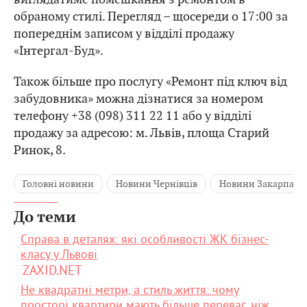
обраному стилі. Перегляд – щосереди о 17:00 за
попереднім записом у відділі продажу
«Інтергал-Буд».
Також більше про послугу «Ремонт під ключ від
забудовника» можна дізнатися за номером
телефону +38 (098) 311 22 11 або у відділі
продажу за адресою: м. Львів, площа Старий
Ринок, 8.
Головні новини
Новини Чернівців
Новини Закарпатт
До теми
Справа в деталях: які особливості ЖК бізнес-
класу у Львові
ZAXID.NET
Не квадратні метри, а стиль життя: чому
просторі квартири мають більше переваг, ніж