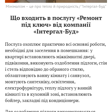
Мінімалізм – це про тепло й природність / "Інтергал-Буд"
Що входить в послугу «Ремонт
під ключ» від компанії
«Інтергал-Буд»
Послуга охоплює практично всі основні роботи,
необхідні для заселення в помешкання: у
квартирі встановлюють міжкімнатні двері,
підвіконня, виконують оздоблення підлоги, стін
і стель відповідно до обраного стилю,
облаштовують ванну кімнату і санвузол,
монтують сантехніку, освітлення,
електрофурнітуру, теплу підлогу у ванній
кімнаті та в кухонній зоні, встановлюють
бойлер, закладні під кондиціонери.
Для оздоблення підлоги використовується