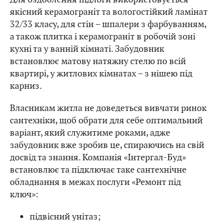
якісний керамограніт та вологостійкий ламінат
32/33 класу, для стін – шпалери з фарбуванням,
а також плитка і керамограніт в робочій зоні
кухні та у ванній кімнаті. Забудовник
встановлює матову натяжну стелю по всій
квартирі, у житлових кімнатах – з нішею під
карниз.
Власникам житла не доведеться вивчати ринок
сантехніки, щоб обрати для себе оптимальний
варіант, який служитиме роками, адже
забудовник вже зробив це, спираючись на свій
досвід та знання. Компанія «Інтергал-Буд»
встановлює та підключає таке сантехнічне
обладнання в межах послуги «Ремонт під
ключ»:
підвісний унітаз;