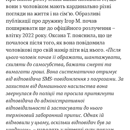
вони з чоловіком мають кардинально різні
погляди на життя і на сім’ю. Образливі
публікації про дружину Ігор М. почав
поширювати ще до офіційного розлучення –
влітку 2022 року. Оксана Т. пояснила, що це
почалося після того, як вона повідомила
чоловікові про свій намір піти від нього.
«Після
цього чоловік почав її ображати, шантажувати,
схиляти до самогубства, бажати смерті та
вимагати гроші. Вона систематично отримує
від відповідача SMS-повідомлення з погрозами. За
захистом від домашнього насильства вона
звернулася до поліції та просила притягнути
відповідача до адміністративної
відповідальності й застосувати до нього
терміновий заборонний припис. Однак їй
відмовили у цьому, оскільки відповідач був за
кордоном»
, – наводять у рішенні суду покази