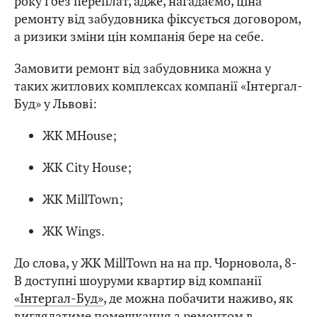
року і без переплат, адже, нагадаємо, ціна
ремонту від забудовника фіксується договором,
а ризики зміни цін компанія бере на себе.
Замовити ремонт від забудовника можна у
таких житлових комплексах компанії «Інтергал-
Буд» у Львові:
ЖК MHouse;
ЖК City House;
ЖК MillTown;
ЖК Wings.
До слова, у ЖК MillTown на на пр. Чорновола, 8-
В доступні шоуруми квартир від компанії
«Інтергал-Буд»
, де можна побачити наживо, як
виглядатиме помешкання з ремонтом в