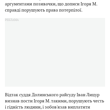
аргументами позивачки, що дописи Ігоря М.
справді порушують права потерпілої.
Відтак суддя Долинського райсуду Іван Лицур
визнав пости Ігоря М. такими, порушують честь
і гідність людини, і зобов'язав виплатити