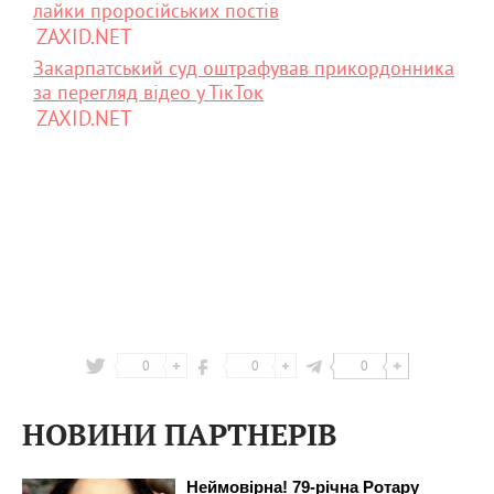
лайки проросійських постів
ZAXID.NET
Закарпатський суд оштрафував прикордонника
за перегляд відео у ТікТок
ZAXID.NET
0
0
0
НОВИНИ ПАРТНЕРІВ