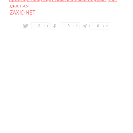
здається
ZAXID.NET
0
0
0