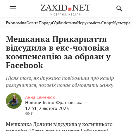
9 СЕРПНЯ, НЕДІЛЯ
Івано-
Публікації
Авто
Словко
Культура
Економіка
Освіта
Поради
Урбаністика
Нерухомість
Спорт
Культура
Стрий
Рівне
Франківськ
Світ
Економіка
Рецепти
Здоров'я
Дрогобич
Львів
Тернопіль
Мешканка Прикарпаття
Кіно
Дім
Спорт
Краєзнавство
Хмельницький
Чернівці
Волинь
відсудила в екс-чоловіка
Фото
Освіта
Нерухомість
Домашні
Вінниця
Шептицький
компенсацію за образи у
Закарпаття
тварини
Facebook
Після того, як дружина повідомили про намір
розлучитися, чоловік почав обмовляти жінку
Анна Семенюк
Новини Івано-Франківська —
12:51, 2 лютого 2023
0
Мешканка Долини відсудила у колишнього