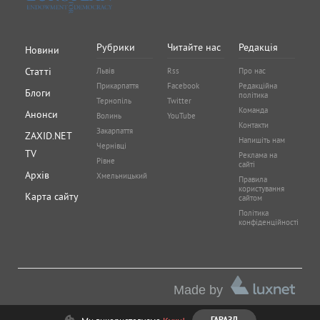
Рубрики
Читайте нас
Редакція
Новини
Статті
Львів
Rss
Про нас
Прикарпаття
Facebook
Редакційна
Блоги
політика
Тернопіль
Twitter
Команда
Анонси
Волинь
YouTube
Контакти
Закарпаття
ZAXID.NET
Напишіть нам
Чернівці
TV
Реклама на
Рівне
сайті
Архів
Хмельницький
Правила
користування
Карта сайту
сайтом
Політика
конфіденційності
Made by