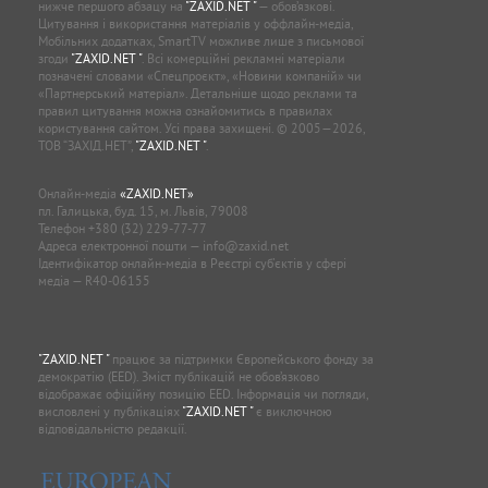
нижче першого абзацу на
"ZAXID.NET "
— обов’язкові.
Цитування і використання матеріалів у оффлайн-медіа,
Мобільних додатках, SmartTV можливе лише з письмової
згоди
"ZAXID.NET "
. Всі комерційні рекламні матеріали
позначені словами «Спецпроєкт», «Новини компаній» чи
«Партнерський матеріал». Детальніше щодо реклами та
правил цитування можна ознайомитись в правилах
користування сайтом. Усі права захищені. © 2005—2026,
ТОВ “ЗАХІД.НЕТ”,
"ZAXID.NET "
.
Онлайн-медіа
«ZAXID.NET»
пл. Галицька, буд. 15, м. Львів, 79008
Телефон
+380 (32) 229-77-77
Адреса електронної пошти —
info@zaxid.net
Ідентифікатор онлайн-медіа в Реєстрі суб'єктів у сфері
медіа — R40-06155
"ZAXID.NET "
працює за підтримки Європейського фонду за
демократію (EED). Зміст публікацій не обов’язково
відображає офіційну позицію EED. Інформація чи погляди,
висловлені у публікаціях
"ZAXID.NET "
є виключною
відповідальністю редакції.