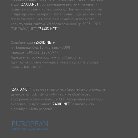
згоди
"ZAXID.NET "
. Всі комерційні рекламні матеріали
позначені словами «Спецпроєкт», «Новини компаній» чи
«Партнерський матеріал». Детальніше щодо реклами та
правил цитування можна ознайомитись в правилах
користування сайтом. Усі права захищені. © 2005—2026,
ТОВ “ЗАХІД.НЕТ”,
"ZAXID.NET "
.
Онлайн-медіа
«ZAXID.NET»
пл. Галицька, буд. 15, м. Львів, 79008
Телефон
+380 (32) 229-77-77
Адреса електронної пошти —
info@zaxid.net
Ідентифікатор онлайн-медіа в Реєстрі суб'єктів у сфері
медіа — R40-06155
"ZAXID.NET "
працює за підтримки Європейського фонду за
демократію (EED). Зміст публікацій не обов’язково
відображає офіційну позицію EED. Інформація чи погляди,
висловлені у публікаціях
"ZAXID.NET "
є виключною
відповідальністю редакції.