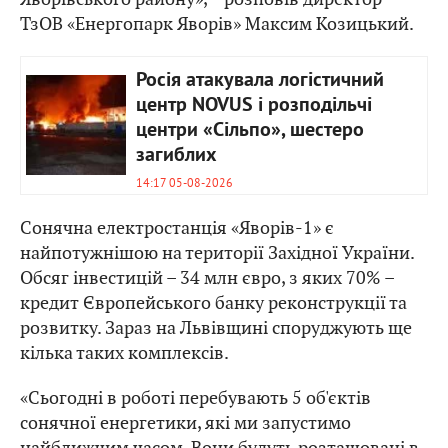
ТзОВ «Енергопарк Яворів» Максим Козицький.
Росія атакувала логістичний
центр NOVUS і розподільчі
центри «Сільпо», шестеро
загиблих
14:17 05-08-2026
Сонячна електростанція «Яворів-1» є
найпотужнішою на території Західної України.
Обсяг інвестицій – 34 млн євро, з яких 70% –
кредит Європейського банку реконструкції та
розвитку. Зараз на Львівщині споруджують ще
кілька таких комплексів.
«Сьогодні в роботі перебувають 5 об'єктів
сонячної енергетики, які ми запустимо
найближчим часом. Вони будуть розташовані в