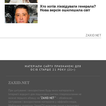
ZAXID.NET
МАТЕРІАЛИ САЙТУ ПРИЗНАЧЕНІ ДЛЯ
ОСІБ СТАРШЕ 21 РОКУ (21+)
ZAXID.NET
При цитуванні і використанні будь-яких матеріалів в
Інтернеті відкриті для пошукових систем гіперпосилання не
нижче першого абзацу на
"ZAXID.NET "
— обов’язкові.
Цитування і використання матеріалів у оффлайн-медіа,
Мобільних додатках, SmartTV можливе лише з письмової