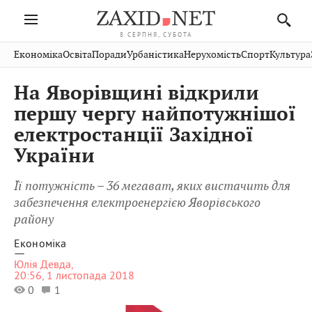
8 СЕРПНЯ, СУБОТА
Івано-
Публікації
Авто
Словко
Культура
Економіка
Освіта
Поради
Урбаністика
Нерухомість
Спорт
Культура
Стрий
Рівне
Франківськ
Світ
Економіка
Рецепти
Здоров'я
Дрогобич
Львів
Тернопіль
На Яворівщині відкрили
Кіно
Дім
Спорт
Краєзнавство
Хмельницький
Чернівці
Волинь
першу чергу найпотужнішої
Фото
Освіта
Нерухомість
Домашні
Вінниця
Шептицький
електростанції Західної
Закарпаття
тварини
України
Її потужність – 36 мегават, яких вистачить для
забезпечення електроенергією Яворівського
району
Економіка
—
Юлія Девда,
20:56, 1 листопада 2018
0
1