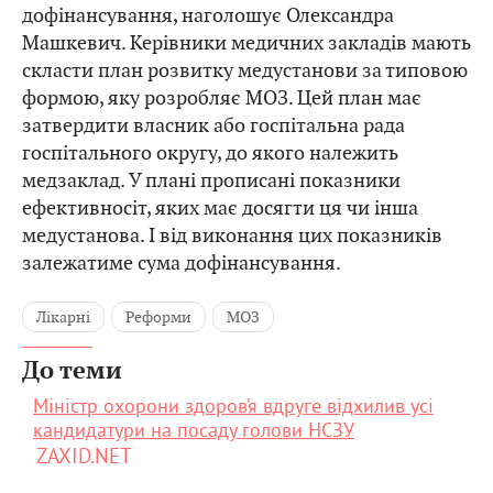
дофінансування, наголошує Олександра
Машкевич. Керівники медичних закладів мають
скласти план розвитку медустанови за типовою
формою, яку розробляє МОЗ. Цей план має
затвердити власник або госпітальна рада
госпітального округу, до якого належить
медзаклад. У плані прописані показники
ефективносіт, яких має досягти ця чи інша
медустанова. І від виконання цих показників
залежатиме сума дофінансування.
Лікарні
Реформи
МОЗ
До теми
Міністр охорони здоров’я вдруге відхилив усі
кандидатури на посаду голови НСЗУ
ZAXID.NET