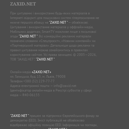
ZAXID.NET
При цитуванні і використанні будь-яких матеріалів в
Інтернеті відкриті для пошукових систем гіперпосилання не
нижче першого абзацу на
"ZAXID.NET "
— обов’язкові.
Цитування і використання матеріалів у оффлайн-медіа,
Мобільних додатках, SmartTV можливе лише з письмової
згоди
"ZAXID.NET "
. Всі комерційні рекламні матеріали
позначені словами «Спецпроєкт», «Новини компаній» чи
«Партнерський матеріал». Детальніше щодо реклами та
правил цитування можна ознайомитись в правилах
користування сайтом. Усі права захищені. © 2005—2026,
ТОВ “ЗАХІД.НЕТ”,
"ZAXID.NET "
.
Онлайн-медіа
«ZAXID.NET»
пл. Галицька, буд. 15, м. Львів, 79008
Телефон
+380 (32) 229-77-77
Адреса електронної пошти —
info@zaxid.net
Ідентифікатор онлайн-медіа в Реєстрі суб'єктів у сфері
медіа — R40-06155
"ZAXID.NET "
працює за підтримки Європейського фонду за
демократію (EED). Зміст публікацій не обов’язково
відображає офіційну позицію EED. Інформація чи погляди,