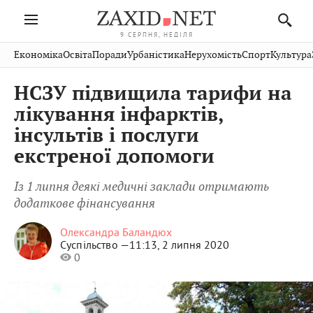
9 СЕРПНЯ, НЕДІЛЯ
Івано-
Публікації
Авто
Словко
Культура
Економіка
Освіта
Поради
Урбаністика
Нерухомість
Спорт
Культура
Стрий
Рівне
Франківськ
Світ
Економіка
Рецепти
Здоров'я
Дрогобич
Львів
Тернопіль
НСЗУ підвищила тарифи на
Кіно
Дім
Спорт
Краєзнавство
Хмельницький
Чернівці
Волинь
лікування інфарктів,
Фото
Освіта
Нерухомість
Домашні
Вінниця
Шептицький
інсультів і послуги
Закарпаття
тварини
екстреної допомоги
Із 1 липня деякі медичні заклади отримають
додаткове фінансування
Олександра Баландюх
Суспільство —
11:13, 2 липня 2020
0