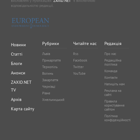
висловлені у публікаціях
"ZAXID.NET "
є виключною
відповідальністю редакції.
Рубрики
Читайте нас
Редакція
Новини
Статті
Львів
Rss
Про нас
Прикарпаття
Facebook
Редакційна
Блоги
політика
Тернопіль
Twitter
Команда
Анонси
Волинь
YouTube
Контакти
Закарпаття
ZAXID.NET
Напишіть нам
Чернівці
TV
Реклама на
Рівне
сайті
Архів
Хмельницький
Правила
користування
Карта сайту
сайтом
Політика
конфіденційності