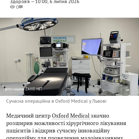
Здоров'я —
10:00, 6 липня 2026
0
фото
надане ZAXID.NET
Сучасна операційна в Oxford Medical у Львові
Медичний центр
Oxford Medical
значно
розширив можливості хірургічного лікування
пацієнтів і відкрив сучасну інноваційну
операційну для проведення малоінвазивних,