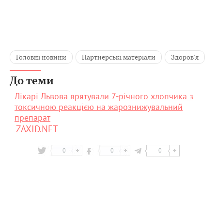
Головні новини
Партнерські матеріали
Здоров'я
До теми
Лікарі Львова врятували 7-річного хлопчика з
токсичною реакцією на жарознижувальний
препарат
ZAXID.NET
0
0
0