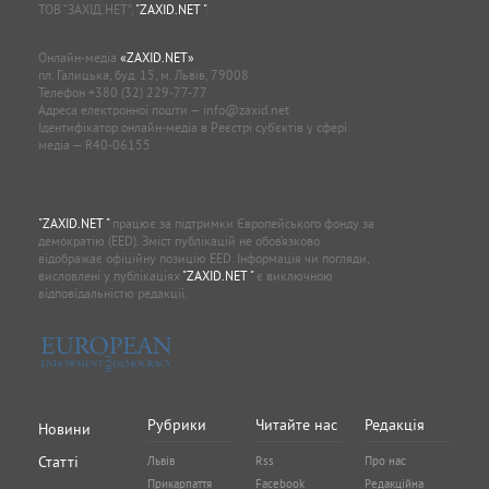
ТОВ “ЗАХІД.НЕТ”,
"ZAXID.NET "
.
Онлайн-медіа
«ZAXID.NET»
пл. Галицька, буд. 15, м. Львів, 79008
Телефон
+380 (32) 229-77-77
Адреса електронної пошти —
info@zaxid.net
Ідентифікатор онлайн-медіа в Реєстрі суб'єктів у сфері
медіа — R40-06155
"ZAXID.NET "
працює за підтримки Європейського фонду за
демократію (EED). Зміст публікацій не обов’язково
відображає офіційну позицію EED. Інформація чи погляди,
висловлені у публікаціях
"ZAXID.NET "
є виключною
відповідальністю редакції.
Рубрики
Читайте нас
Редакція
Новини
Статті
Львів
Rss
Про нас
Прикарпаття
Facebook
Редакційна