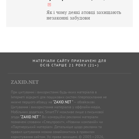
Як і чому деякі атовці захищають
незаконні забудови
МАТЕРІАЛИ САЙТУ ПРИЗНАЧЕНІ ДЛЯ
ОСІБ СТАРШЕ 21 РОКУ (21+)
ZAXID.NET
При цитуванні і використанні будь-яких матеріалів в
Інтернеті відкриті для пошукових систем гіперпосилання не
нижче першого абзацу на
"ZAXID.NET "
— обов’язкові.
Цитування і використання матеріалів у оффлайн-медіа,
Мобільних додатках, SmartTV можливе лише з письмової
згоди
"ZAXID.NET "
. Всі комерційні рекламні матеріали
позначені словами «Спецпроєкт», «Новини компаній» чи
«Партнерський матеріал». Детальніше щодо реклами та
правил цитування можна ознайомитись в правилах
користування сайтом. Усі права захищені. © 2005—2026,