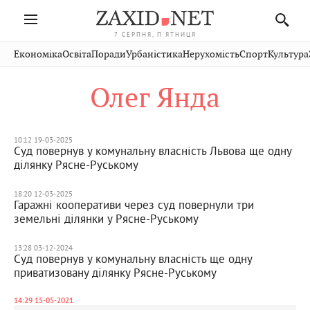
7 СЕРПНЯ, П'ЯТНИЦЯ
Івано-
Публікації
Авто
Словко
Культура
Економіка
Освіта
Поради
Урбаністика
Нерухомість
Спорт
Культура
Стрий
Рівне
Франківськ
Світ
Економіка
Рецепти
Здоров'я
Дрогобич
Львів
Тернопіль
Олег Янда
Кіно
Дім
Спорт
Краєзнавство
Хмельницький
Чернівці
Волинь
Фото
Освіта
Нерухомість
Домашні
Вінниця
Шептицький
Закарпаття
тварини
10:12 19-03-2025
Суд повернув у комунальну власність Львова ще одну
ділянку Рясне-Руському
18:20 12-03-2025
Гаражні кооперативи через суд повернули три
земельні ділянки у Рясне-Руському
13:28 03-12-2024
Суд повернув у комунальну власність ще одну
приватизовану ділянку Рясне-Руському
14:29 15-05-2021