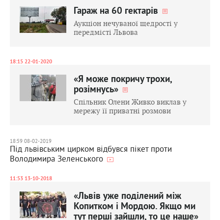
Гараж на 60 гектарів
Аукціон нечуваної щедрості у
передмісті Львова
18:15 22-01-2020
«Я може покричу трохи,
розімнусь»
Спільник Олени Живко виклав у
мережу її приватні розмови
18:59 08-02-2019
Під львівським цирком відбувся пікет проти
Володимира Зеленського
11:53 13-10-2018
«Львів уже поділений між
Копитком і Мордою. Якщо ми
тут перші зайшли, то це наше»