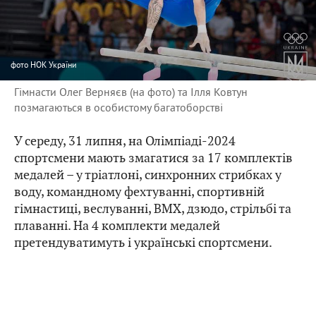
фото
НОК України
Гімнасти Олег Верняєв (на фото) та Ілля Ковтун
позмагаються в особистому багатоборстві
У середу, 31 липня, на Олімпіаді-2024
спортсмени мають змагатися за 17 комплектів
медалей – у тріатлоні, синхронних стрибках у
воду, командному фехтуванні, спортивній
гімнастиці, веслуванні, BMX, дзюдо, стрільбі та
плаванні. На 4 комплекти медалей
претендуватимуть і українські спортсмени.