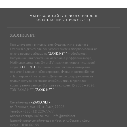
МАТЕРІАЛИ САЙТУ ПРИЗНАЧЕНІ ДЛЯ
ОСІБ СТАРШЕ 21 РОКУ (21+)
ZAXID.NET
При цитуванні і використанні будь-яких матеріалів в
Інтернеті відкриті для пошукових систем гіперпосилання не
нижче першого абзацу на
"ZAXID.NET "
— обов’язкові.
Цитування і використання матеріалів у оффлайн-медіа,
Мобільних додатках, SmartTV можливе лише з письмової
згоди
"ZAXID.NET "
. Всі комерційні рекламні матеріали
позначені словами «Спецпроєкт», «Новини компаній» чи
«Партнерський матеріал». Детальніше щодо реклами та
правил цитування можна ознайомитись в правилах
користування сайтом. Усі права захищені. © 2005—2026,
ТОВ “ЗАХІД.НЕТ”,
"ZAXID.NET "
.
Онлайн-медіа
«ZAXID.NET»
пл. Галицька, буд. 15, м. Львів, 79008
Телефон
+380 (32) 229-77-77
Адреса електронної пошти —
info@zaxid.net
Ідентифікатор онлайн-медіа в Реєстрі суб'єктів у сфері
медіа — R40-06155