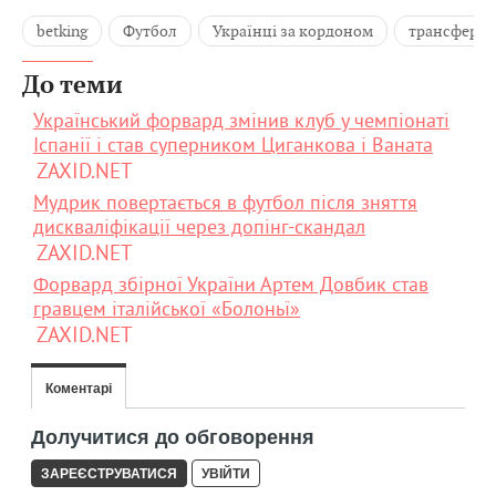
betking
Футбол
Українці за кордоном
трансфер
До теми
Український форвард змінив клуб у чемпіонаті
Іспанії і став суперником Циганкова і Ваната
ZAXID.NET
Мудрик повертається в футбол після зняття
дискваліфікації через допінг-скандал
ZAXID.NET
Форвард збірної України Артем Довбик став
гравцем італійської «Болоньї»
ZAXID.NET