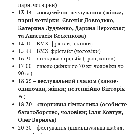
парні четвірки)
13:14 – академічне веслування (жінки,
парні четвірки; Євгенія Довгодько,
Катерина Дудченко, Дарина Верхогляд
та Анастасія Коженкова)
14:10 – BMX-фрістайл (жінки)
15:44 – BMX-фрістайл (чоловіки)
16:30 – стендова стрільба (трап, жінки)
17:00 – дзюдо (жінки до 70 кг, чоловіки до
90 кг)
18:25 – веслувальний слалом (каное-
одиночки, жінки; потенційно Вікторія
Ус)
18:30 – спортивна гімнастика (особисте
багатоборство, чоловіки; Ілля Ковтун,
Олег Верняєв)
20:30 – фехтування (індивідуальна шабля,