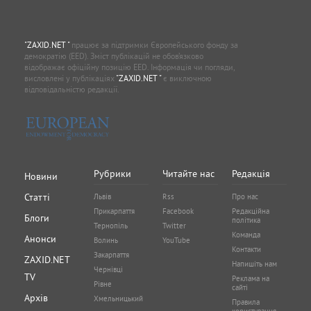
"ZAXID.NET "
працює за підтримки Європейського фонду за
демократію (EED). Зміст публікацій не обов’язково
відображає офіційну позицію EED. Інформація чи погляди,
висловлені у публікаціях
"ZAXID.NET "
є виключною
відповідальністю редакції.
Рубрики
Читайте нас
Редакція
Новини
Статті
Львів
Rss
Про нас
Прикарпаття
Facebook
Редакційна
Блоги
політика
Тернопіль
Twitter
Команда
Анонси
Волинь
YouTube
Контакти
Закарпаття
ZAXID.NET
Напишіть нам
Чернівці
TV
Реклама на
Рівне
сайті
Архів
Хмельницький
Правила
користування
Карта сайту
сайтом