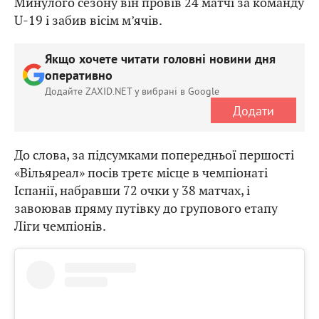
Минулого сезону він провів 24 матчі за команду
U-19 і забив вісім м’ячів.
Якщо хочете читати головні новини дня
оперативно
Додайте ZAXID.NET у вибрані в Google
Додати
До слова, за підсумками попередньої першості
«Вільяреал» посів третє місце в чемпіонаті
Іспанії, набравши 72 очки у 38 матчах, і
завоював пряму путівку до групового етапу
Ліги чемпіонів.