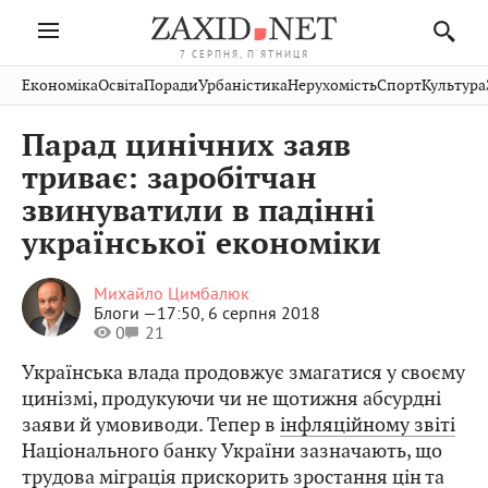
7 СЕРПНЯ, П'ЯТНИЦЯ
Івано-
Публікації
Авто
Словко
Культура
Економіка
Освіта
Поради
Урбаністика
Нерухомість
Спорт
Культура
Стрий
Рівне
Франківськ
Світ
Економіка
Рецепти
Здоров'я
Дрогобич
Львів
Тернопіль
Парад цинічних заяв
Кіно
Дім
Спорт
Краєзнавство
Хмельницький
Чернівці
Волинь
триває: заробітчан
Фото
Освіта
Нерухомість
Домашні
Вінниця
Шептицький
звинуватили в падінні
Закарпаття
тварини
української економіки
Михайло Цимбалюк
Блоги —
17:50, 6 серпня 2018
0
21
Українська влада продовжує змагатися у своєму
цинізмі, продукуючи чи не щотижня абсурдні
заяви й умовиводи. Тепер в
інфляційному звіті
Національного банку України зазначають, що
трудова міграція прискорить зростання цін та