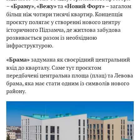
–
,
та
– загалом
«Браму»
«Вежу»
«Новий Форт»
більш ніж чотири тисячі квартир. Концепція
проєкту полягає у створенні нового центру
історичного Підзамча, де житлова забудова
розвивається разом із необхідною
інфраструктурою.
задумана як своєрідний центральний
«Брама»
вхід до кварталу. Саме тут проєктом
передбачені центральна площа (плац) та Левова
брама, яка має стати одним із символів нового
району.