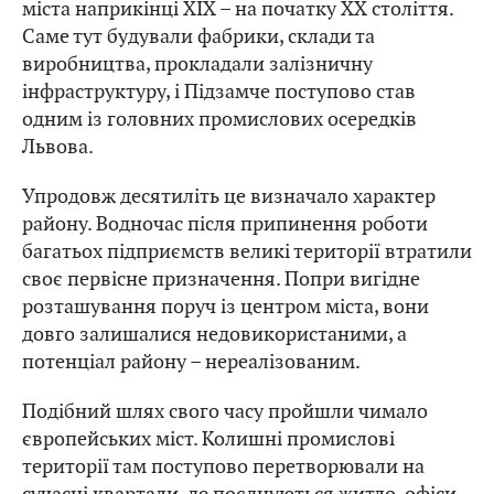
міста наприкінці XIX – на початку XX століття.
Саме тут будували фабрики, склади та
виробництва, прокладали залізничну
інфраструктуру, і Підзамче поступово став
одним із головних промислових осередків
Львова.
Упродовж десятиліть це визначало характер
району. Водночас після припинення роботи
багатьох підприємств великі території втратили
своє первісне призначення. Попри вигідне
розташування поруч із центром міста, вони
довго залишалися недовикористаними, а
потенціал району – нереалізованим.
Подібний шлях свого часу пройшли чимало
європейських міст. Колишні промислові
території там поступово перетворювали на
сучасні квартали, де поєднуються житло, офіси,