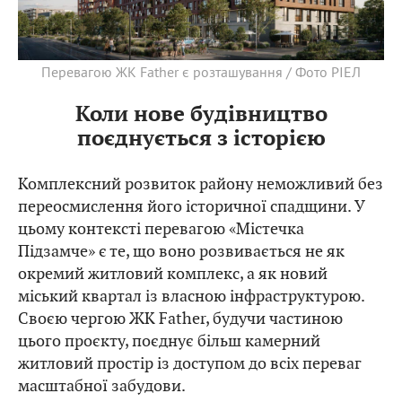
Перевагою ЖК Father є розташування / Фото РІЕЛ
Коли нове будівництво
поєднується з історією
Комплексний розвиток району неможливий без
переосмислення його історичної спадщини. У
цьому контексті перевагою «Містечка
Підзамче» є те, що воно розвивається не як
окремий житловий комплекс, а як новий
міський квартал із власною інфраструктурою.
Своєю чергою ЖК Father, будучи частиною
цього проєкту, поєднує більш камерний
житловий простір із доступом до всіх переваг
масштабної забудови.