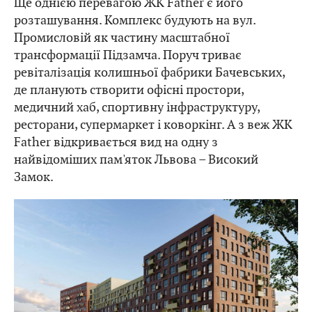
Ще однією перевагою ЖК Father є його
розташування. Комплекс будують на вул.
Промисловій як частину масштабної
трансформації Підзамча. Поруч триває
ревіталізація колишньої фабрики Бачевських,
де планують створити офісні простори,
медичний хаб, спортивну інфраструктуру,
ресторани, супермаркет і коворкінг. А з веж ЖК
Father відкривається вид на одну з
найвідоміших пам'яток Львова – Високий
Замок.