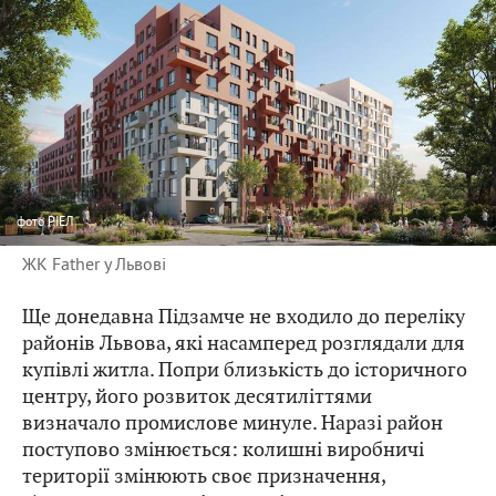
фото
РІЕЛ
ЖК Father у Львові
Ще донедавна Підзамче не входило до переліку
районів Львова, які насамперед розглядали для
купівлі житла. Попри близькість до історичного
центру, його розвиток десятиліттями
визначало промислове минуле. Наразі район
поступово змінюється: колишні виробничі
території змінюють своє призначення,