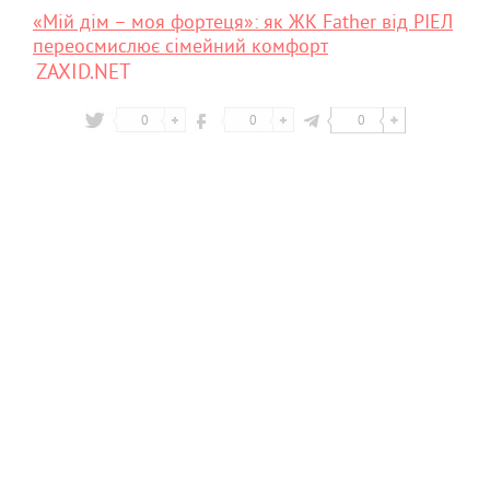
«Мій дім – моя фортеця»: як ЖК Father від РІЕЛ
переосмислює сімейний комфорт
ZAXID.NET
0
0
0