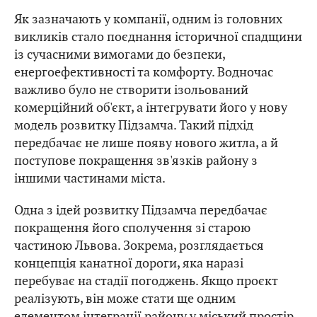
Як зазначають у компанії, одним із головних
викликів стало поєднання історичної спадщини
із сучасними вимогами до безпеки,
енергоефективності та комфорту. Водночас
важливо було не створити ізольований
комерційний об'єкт, а інтегрувати його у нову
модель розвитку Підзамча. Такий підхід
передбачає не лише появу нового житла, а й
поступове покращення зв'язків району з
іншими частинами міста.
Одна з ідей розвитку Підзамча передбачає
покращення його сполучення зі старою
частиною Львова. Зокрема, розглядається
концепція канатної дороги, яка наразі
перебуває на стадії погоджень. Якщо проєкт
реалізують, він може стати ще одним
елементом інтеграції району у міський простір.