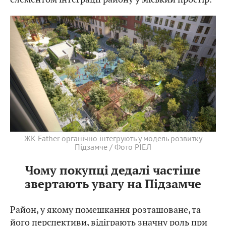
ЖК Father органічно інтегрують у модель розвитку
Підзамче / Фото РІЕЛ
Чому покупці дедалі частіше
звертають увагу на Підзамче
Район, у якому помешкання розташоване, та
його перспективи, відіграють значну роль при