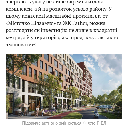
звертають увагу не лише окремі житлові
комплекси, а й на розвиток усього району. У
цьому контексті масштабні проєкти, як-от
«Містечко Підзамче» та ЖК Father, можна
розглядати як інвестицію не лише в квадратні
метри, а й у територію, яка продовжує активно
змінюватися.
Підзамче активно змінюється / Фото РІЕЛ