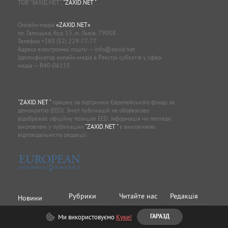
ТОВ “ЗАХІД.НЕТ”,
"ZAXID.NET "
.
Онлайн-медіа
«ZAXID.NET»
пл. Галицька, буд. 15, м. Львів, 79008
Телефон
+380 (32) 229-77-77
Адреса електронної пошти —
info@zaxid.net
Ідентифікатор онлайн-медіа в Реєстрі суб'єктів у сфері
медіа — R40-06155
"ZAXID.NET "
працює за підтримки Європейського фонду за
демократію (EED). Зміст публікацій не обов’язково
відображає офіційну позицію EED. Інформація чи погляди,
висловлені у публікаціях
"ZAXID.NET "
є виключною
відповідальністю редакції.
Рубрики
Читайте нас
Редакція
Новини
Статті
Львів
Rss
Про нас
Ми використовуємо
Куки!
ГАРАЗД
Прикарпаття
Facebook
Редакційна