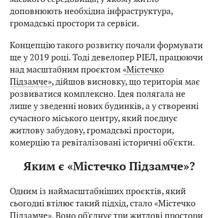
доповнюють необхідна інфраструктура,
громадські простори та сервіси.
Концепцію такого розвитку почали формувати
ще у 2019 році. Тоді девелопер РІЕЛ, працюючи
над масштабним проєктом
«Містечко
Підзамче»
, дійшов висновку, що територія має
розвиватися комплексно. Ідея полягала не
лише у зведенні нових будинків, а у створенні
сучасного міського центру, який поєднує
житлову забудову, громадські простори,
комерцію та ревіталізовані історичні об'єкти.
Яким є «Містечко Підзамче»?
Одним із наймасштабніших проєктів, який
сьогодні втілює такий підхід, стало «Містечко
Підзамче». Воно об'єднує три житлові простори