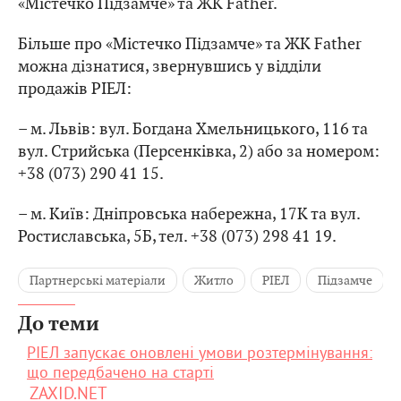
«Містечко Підзамче» та ЖК Father.
Більше про «Містечко Підзамче» та ЖК Father
можна дізнатися, звернувшись у відділи
продажів РІЕЛ:
– м. Львів: вул. Богдана Хмельницького, 116 та
вул. Стрийська (Персенківка, 2) або за номером:
+38 (073) 290 41 15.
– м. Київ: Дніпровська набережна, 17К та вул.
Ростиславська, 5Б, тел. +38 (073) 298 41 19.
Партнерські матеріали
Житло
РІЕЛ
Підзамче
До теми
РІЕЛ запускає оновлені умови розтермінування:
що передбачено на старті
ZAXID.NET