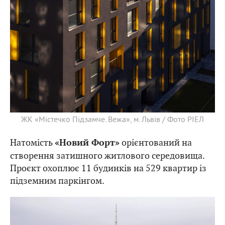
ЖК «Містечко Підзамче. Вежа», м. Львів / Фото РІЕЛ
Натомість
орієнтований на
«Новий Форт»
створення затишного житлового середовища.
Проєкт охоплює 11 будинків на 529 квартир із
підземним паркінгом.