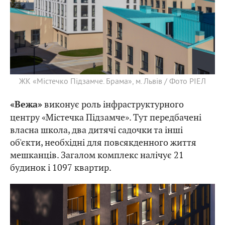
ЖК «Містечко Підзамче. Брама», м. Львів / Фото РІЕЛ
виконує роль інфраструктурного
«Вежа»
центру «Містечка Підзамче». Тут передбачені
власна школа, два дитячі садочки та інші
об'єкти, необхідні для повсякденного життя
мешканців. Загалом комплекс налічує 21
будинок і 1097 квартир.