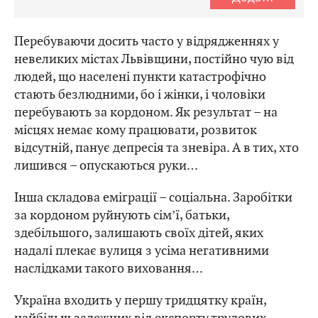
Перебуваючи досить часто у відрядженнях у
невеликих містах Львівщини, постійно чую від
людей, що населені пункти катастрофічно
стають безлюдними, бо і жінки, і чоловіки
перебувають за кордоном. Як результат – на
місцях немає кому працювати, розвиток
відсутній, панує депресія та зневіра. А в тих, хто
лишився – опускаються руки…
Інша складова еміграції – соціальна. Заробітки
за кордоном руйнують сім’ї, батьки,
здебільшого, залишають своїх дітей, яких
надалі плекає вулиця з усіма негативними
наслідками такого виховання…
Україна входить у першу тридцятку країн,
найбільш залежних від експорту трудових