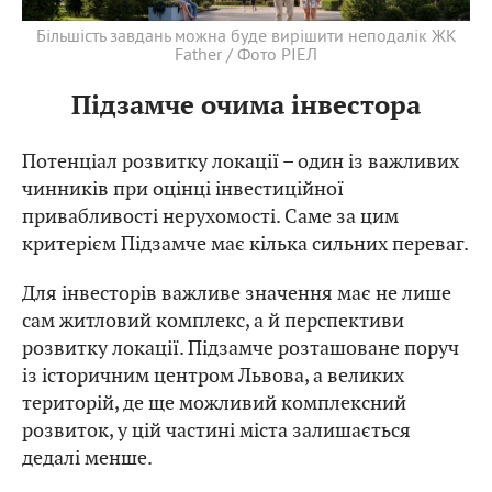
Більшість завдань можна буде вирішити неподалік ЖК
Father / Фото РІЕЛ
Підзамче очима інвестора
Потенціал розвитку локації – один із важливих
чинників при оцінці інвестиційної
привабливості нерухомості. Саме за цим
критерієм Підзамче має кілька сильних переваг.
Для інвесторів важливе значення має не лише
сам житловий комплекс, а й перспективи
розвитку локації. Підзамче розташоване поруч
із історичним центром Львова, а великих
територій, де ще можливий комплексний
розвиток, у цій частині міста залишається
дедалі менше.