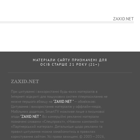
ZAXID.NET
МАТЕРІАЛИ САЙТУ ПРИЗНАЧЕНІ ДЛЯ
ОСІБ СТАРШЕ 21 РОКУ (21+)
ZAXID.NET
При цитуванні і використанні будь-яких матеріалів в
Інтернеті відкриті для пошукових систем гіперпосилання не
нижче першого абзацу на
"ZAXID.NET "
— обов’язкові.
Цитування і використання матеріалів у оффлайн-медіа,
Мобільних додатках, SmartTV можливе лише з письмової
згоди
"ZAXID.NET "
. Всі комерційні рекламні матеріали
позначені словами «Спецпроєкт», «Новини компаній» чи
«Партнерський матеріал». Детальніше щодо реклами та
правил цитування можна ознайомитись в правилах
користування сайтом. Усі права захищені. © 2005—2026,