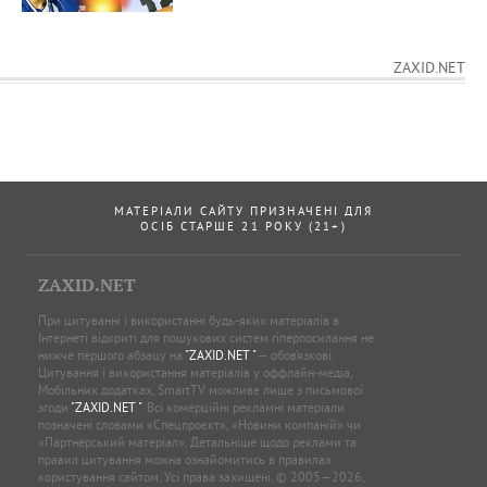
ZAXID.NET
МАТЕРІАЛИ САЙТУ ПРИЗНАЧЕНІ ДЛЯ
ОСІБ СТАРШЕ 21 РОКУ (21+)
ZAXID.NET
При цитуванні і використанні будь-яких матеріалів в
Інтернеті відкриті для пошукових систем гіперпосилання не
нижче першого абзацу на
"ZAXID.NET "
— обов’язкові.
Цитування і використання матеріалів у оффлайн-медіа,
Мобільних додатках, SmartTV можливе лише з письмової
згоди
"ZAXID.NET "
. Всі комерційні рекламні матеріали
позначені словами «Спецпроєкт», «Новини компаній» чи
«Партнерський матеріал». Детальніше щодо реклами та
правил цитування можна ознайомитись в правилах
користування сайтом. Усі права захищені. © 2005—2026,