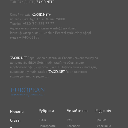
ТОВ “ЗАХІД.НЕТ”,
"ZAXID.NET "
.
Онлайн-медіа
«ZAXID.NET»
пл. Галицька, буд. 15, м. Львів, 79008
Телефон
+380 (32) 229-77-77
Адреса електронної пошти —
info@zaxid.net
Ідентифікатор онлайн-медіа в Реєстрі суб'єктів у сфері
медіа — R40-06155
"ZAXID.NET "
працює за підтримки Європейського фонду за
демократію (EED). Зміст публікацій не обов’язково
відображає офіційну позицію EED. Інформація чи погляди,
висловлені у публікаціях
"ZAXID.NET "
є виключною
відповідальністю редакції.
Рубрики
Читайте нас
Редакція
Новини
Статті
Львів
Rss
Про нас
Прикарпаття
Facebook
Редакційна