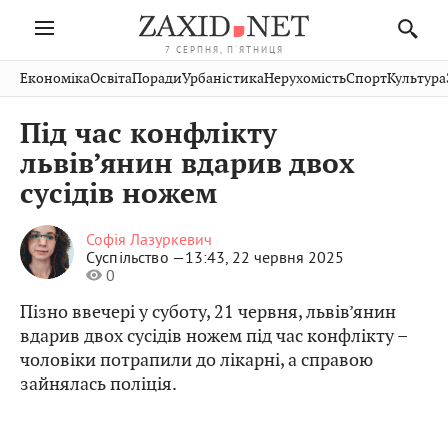
7 СЕРПНЯ, П'ЯТНИЦЯ
Івано-
Публікації
Авто
Словко
Культура
Економіка
Освіта
Поради
Урбаністика
Нерухомість
Спорт
Культура
Стрий
Рівне
Франківськ
Світ
Економіка
Рецепти
Здоров'я
Дрогобич
Львів
Тернопіль
Під час конфлікту
Кіно
Дім
Спорт
Краєзнавство
Хмельницький
Чернівці
Волинь
львів’янин вдарив двох
Фото
Освіта
Нерухомість
Домашні
Вінниця
Шептицький
сусідів ножем
Закарпаття
тварини
Софія Лазуркевич
Суспільство —
13:43, 22 червня 2025
0
Пізно ввечері у суботу, 21 червня, львів’янин
вдарив двох сусідів ножем під час конфлікту –
чоловіки потрапили до лікарні, а справою
зайнялась поліція.