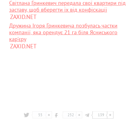
Світлана Гринкевич передала свої квартири під
заставу, щоб вберегти їх від конфіскації
ZAXID.NET
Дружина Ігоря Гринкевича позбулась частки
компанії, яка орендує 21 га біля Ясниського
кар'єру
ZAXID.NET
55
252
139