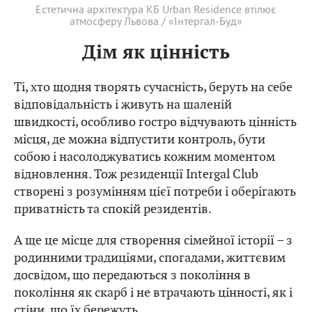
Естетична архітектура КБ Urban Residence втілює
атмосферу Львова / «Інтергал-Буд»
Дім як цінність
Ті, хто щодня творять сучасність, беруть на себе
відповідальність і живуть на шаленій
швидкості, особливо гостро відчувають цінність
місця, де можна відпустити контроль, бути
собою і насолоджуватись кожним моментом
відновлення. Тож резиденції Intergal Club
створені з розумінням цієї потреби і оберігають
приватність та спокій резидентів.
А ще це місце для створення сімейної історії – з
родинними традиціями, спогадами, життєвим
досвідом, що передаються з покоління в
покоління як скарб і не втрачають цінності, як і
стіни, що їх бережуть.