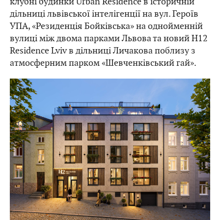
клубні будинки Urban Residence в історичній
дільниці львівської інтелігенції на вул. Героїв
УПА, «Резиденція Бойківська» на однойменній
вулиці між двома парками Львова та новий H12
Residence Lviv в дільниці Личакова поблизу з
атмосферним парком «Шевченківський гай».