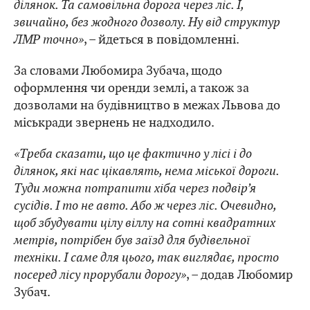
ділянок. Та самовільна дорога через ліс. І,
звичайно, без жодного дозволу. Ну від структур
ЛМР точно»
, – йдеться в повідомленні.
За словами Любомира Зубача, щодо
оформлення чи оренди землі, а також за
дозволами на будівництво в межах Львова до
міськради звернень не надходило.
«Треба сказати, що це фактично у лісі і до
ділянок, які нас цікавлять, нема міської дороги.
Туди можна потрапити хіба через подвір’я
сусідів. І то не авто. Або ж через ліс. Очевидно,
щоб збудувати цілу віллу на сотні квадратних
метрів, потрібен був заїзд для будівельної
техніки. І саме для цього, так виглядає, просто
посеред лісу прорубали дорогу»
, – додав Любомир
Зубач.