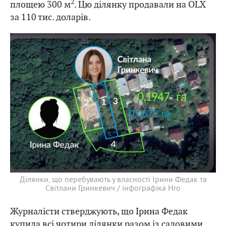
2
площею 300 м
. Цю ділянку продавали на ОLX
за 110 тис. доларів.
Ділянки, що перебувають у власності Ірини Федак та
Світлани Гринкевич / інфографіка Hro
Журналісти стверджують, що Ірина Федак
купила всі чотири ділянки разом із садовими