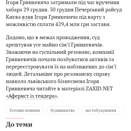
Ігоря Гринкевича затримали під час вручення
хабара 29 грудня. 30 грудня Печерський райсуд
Києва
взяв
Ігоря Гринкевича під варту з
можливістю сплати 429,4 млн грн застави.
Додамо, що в межах провадження, суд
арештував усе майно сім’ї Гринкевичів.
Зважаючи на суспільний резонанс, компанії
Гринкевичів почали позбуватися активів та
перереєстровувати їх на наближених до сім’ї
людей. Детальніше про резонансну справу
навколо львівського бізнесмена Ігоря
Гринкевича читайте в матеріалі ZAXID.NET
«Аферист із тендера»
.
Головні новини
будівництво
містобудування
Л
До теми