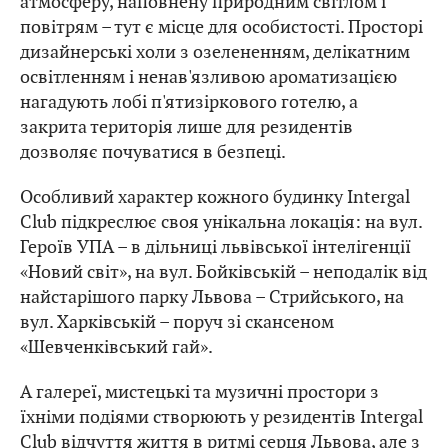
атмосферу, наповнену природним світлом і
повітрям – тут є місце для особистості. Просторі
дизайнерські холи з озелененням, делікатним
освітленням і ненав'язливою ароматизацією
нагадують лобі п'ятизіркового готелю, а
закрита територія лише для резидентів
дозволяє почуватися в безпеці.
Особливий характер кожного будинку Intergal
Club підкреслює своя унікальна локація: на вул.
Героїв УПА – в дільниці львівської інтелігенції
«Новий світ», на вул. Бойківській – неподалік від
найстарішого парку Львова – Стрийського, на
вул. Харківській – поруч зі скансеном
«Шевченківський гай».
А галереї, мистецькі та музичні простори з
їхніми подіями створюють у резидентів Intergal
Club відчуття життя в ритмі серця Львова, але з