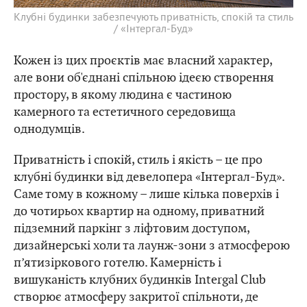
Клубні будинки забезпечують приватність, спокій та стиль
/ «Інтергал-Буд»
Кожен із цих проєктів має власний характер,
але вони об'єднані спільною ідеєю створення
простору, в якому людина є частиною
камерного та естетичного середовища
однодумців.
Приватність і спокій, стиль і якість – це про
клубні будинки від девелопера «Інтергал-Буд».
Саме тому в кожному – лише кілька поверхів і
до чотирьох квартир на одному, приватний
підземний паркінг з ліфтовим доступом,
дизайнерські холи та лаунж-зони з атмосферою
п’ятизіркового готелю. Камерність і
вишуканість клубних будинків Intergal Club
створює атмосферу закритої спільноти, де