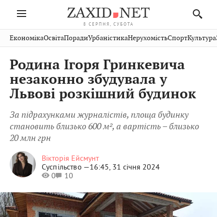
8 СЕРПНЯ, СУБОТА
Івано-
Публікації
Авто
Словко
Культура
Економіка
Освіта
Поради
Урбаністика
Нерухомість
Спорт
Культура
Стрий
Рівне
Франківськ
Світ
Економіка
Рецепти
Здоров'я
Дрогобич
Львів
Тернопіль
Родина Ігоря Гринкевича
Кіно
Дім
Спорт
Краєзнавство
Хмельницький
Чернівці
Волинь
незаконно збудувала у
Фото
Освіта
Нерухомість
Домашні
Вінниця
Шептицький
Львові розкішний будинок
Закарпаття
тварини
За підрахунками журналістів, площа будинку
становить близько 600 м², а вартість – близько
20 млн грн
Вікторія Ейсмунт
Суспільство —
16:45, 31 січня 2024
0
10