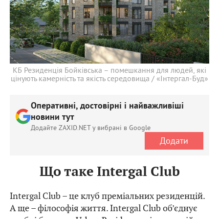
КБ Резиденція Бойківська – помешкання для людей, які
цінують камерність та якість середовища / «Інтергал-Буд»
Оперативні, достовірні і найважливіші
новини тут
Додайте ZAXID.NET у вибрані в Google
Додати
Що таке Intergal Club
Intergal Club – це клуб преміальних резиденцій.
А ще – філософія життя. Intergal Club об’єднує