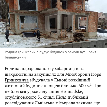
фото
ЛМР
Родина Гринкевичів будує будинок у районі вул. Тракт
Глинянський
Родина підозрюваного у хабарництві та
шахрайстві на закупівлях для Міноборони
Ігоря
Гринкевича
збудувала у Львові розкішний
2
житловий будинок площею близько 600 м
. Про
це йдеться у розслідування Hromadske,
опублікованого
31 січня. Після публікації
розслідування Львівська міськрада заявила, що