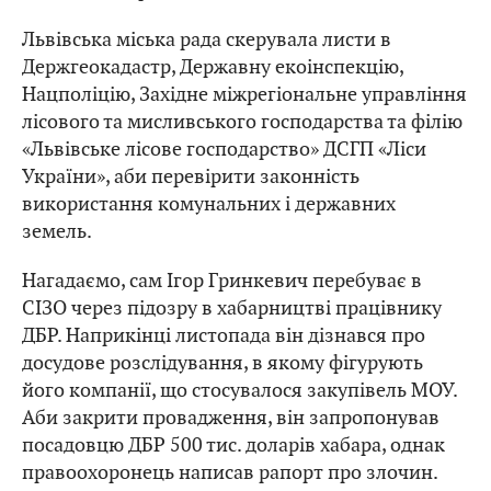
Львівська міська рада скерувала листи в
Держгеокадастр, Державну екоінспекцію,
Нацполіцію, Західне міжрегіональне управління
лісового та мисливського господарства та філію
«Львівське лісове господарство» ДCГП «Ліси
України», аби перевірити законність
використання комунальних і державних
земель.
Нагадаємо, сам Ігор Гринкевич перебуває в
СІЗО через підозру в хабарництві працівнику
ДБР. Наприкінці листопада він дізнався про
досудове розслідування, в якому фігурують
його компанії, що стосувалося закупівель МОУ.
Аби закрити провадження, він запропонував
посадовцю ДБР 500 тис. доларів хабара, однак
правоохоронець написав рапорт про злочин.