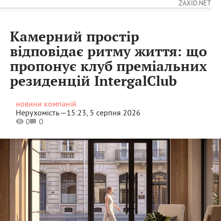
ZAXID.NET
Камерний простір
відповідає ритму життя: що
пропонує клуб преміальних
резиденцій ІntergalСlub
новини компаній
Нерухомість —
15:23, 5 серпня 2026
0
0