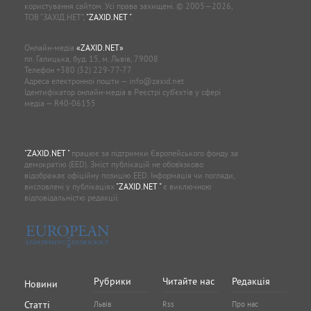
ТОВ “ЗАХІД.НЕТ”,
"ZAXID.NET "
.
Онлайн-медіа
«ZAXID.NET»
пл. Галицька, буд. 15, м. Львів, 79008
Телефон
+380 (32) 229-77-77
Адреса електронної пошти —
info@zaxid.net
Ідентифікатор онлайн-медіа в Реєстрі суб'єктів у сфері
медіа — R40-06155
"ZAXID.NET "
працює за підтримки Європейського фонду за
демократію (EED). Зміст публікацій не обов’язково
відображає офіційну позицію EED. Інформація чи погляди,
висловлені у публікаціях
"ZAXID.NET "
є виключною
відповідальністю редакції.
Рубрики
Читайте нас
Редакція
Новини
Статті
Львів
Rss
Про нас
Прикарпаття
Facebook
Редакційна