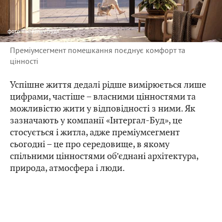
фото
«Інтергал-Буд»
Преміумсегмент помешкання поєднує комфорт та
цінності
Успішне життя дедалі рідше вимірюється лише
цифрами, частіше – власними цінностями та
можливістю жити у відповідності з ними. Як
зазначають у компанії «Інтергал-Буд», це
стосується і житла, адже преміумсегмент
сьогодні – це про середовище, в якому
спільними цінностями об’єднані архітектура,
природа, атмосфера і люди.