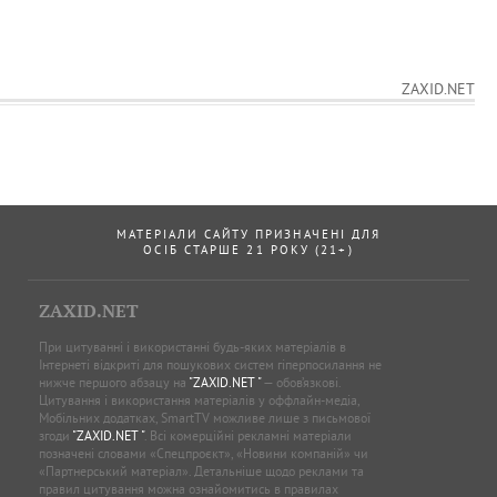
ZAXID.NET
МАТЕРІАЛИ САЙТУ ПРИЗНАЧЕНІ ДЛЯ
ОСІБ СТАРШЕ 21 РОКУ (21+)
ZAXID.NET
При цитуванні і використанні будь-яких матеріалів в
Інтернеті відкриті для пошукових систем гіперпосилання не
нижче першого абзацу на
"ZAXID.NET "
— обов’язкові.
Цитування і використання матеріалів у оффлайн-медіа,
Мобільних додатках, SmartTV можливе лише з письмової
згоди
"ZAXID.NET "
. Всі комерційні рекламні матеріали
позначені словами «Спецпроєкт», «Новини компаній» чи
«Партнерський матеріал». Детальніше щодо реклами та
правил цитування можна ознайомитись в правилах
користування сайтом. Усі права захищені. © 2005—2026,