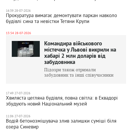
16:39 28-07-2026
Прокуратура вимагає демонтувати паркан навколо
будівлі сина та невістки Тетяни Крупи
13:54 28-07-2026
Командира військового
містечка у Львові викрили на
хабарі 2 млн доларів від
забудовника
Підозри також отримали
забудовник та інші співучасники
17:49 27-07-2026
Хвиляста цегляна будівля, повна світла: в Еквадорі
збудують новий Національний музей
11:06 27-07-2026
Водій бетонозмішувача злив залишки суміші біля
озера Синевир