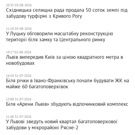
20:35 03-08-2026
Східницька селищна рада продала 50 соток землі під
забудову турфірмі з Кривого Рогу
11:19 03-08-2026
У Луцьку обговорили масштабну реконструкцію
території біля замку та Центрального ринку
19:17 02-08-2026
Львів випередив Київ за ціною квадратного метра в
новобудовах
16:54 31-07-2026
Біля річки в Івано-Франківську почали будувати ЖК на
майже 60 багатоповерхівок
13:00 31-07-2026
Біля «Арени Львів» збудують відпочинковий комплекс
11:48 31-07-2026
У Львові зведуть новий квартал багатоповерхової
забудови у мікрорайоні Рясне-2