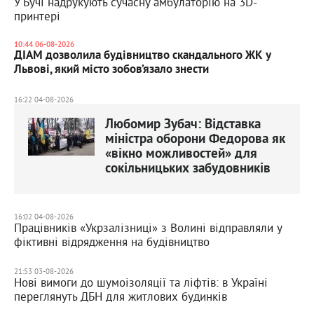
У Бучі надрукують сучасну амбулаторію на 3D-
принтері
10:44 06-08-2026
ДІАМ дозволила будівництво скандального ЖК у
Львові, який місто зобов’язало знести
16:22 04-08-2026
Любомир Зубач: Відставка
міністра оборони Федорова як
«вікно можливостей» для
сокільницьких забудовників
16:02 04-08-2026
Працівників «Укрзалізниці» з Волині відправляли у
фіктивні відрядження на будівництво
21:53 03-08-2026
Нові вимоги до шумоізоляції та ліфтів: в Україні
переглянуть ДБН для житлових будинків