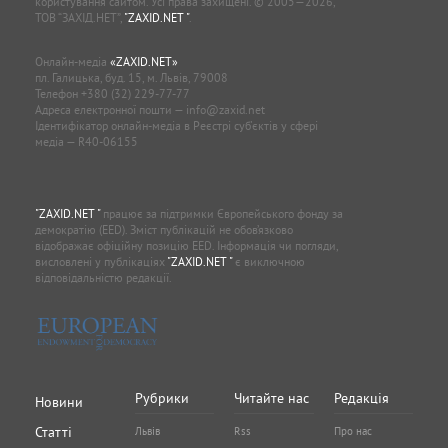
користування сайтом. Усі права захищені. © 2005—2026,
ТОВ “ЗАХІД.НЕТ”,
"ZAXID.NET "
.
Онлайн-медіа
«ZAXID.NET»
пл. Галицька, буд. 15, м. Львів, 79008
Телефон
+380 (32) 229-77-77
Адреса електронної пошти —
info@zaxid.net
Ідентифікатор онлайн-медіа в Реєстрі суб'єктів у сфері
медіа — R40-06155
"ZAXID.NET "
працює за підтримки Європейського фонду за
демократію (EED). Зміст публікацій не обов’язково
відображає офіційну позицію EED. Інформація чи погляди,
висловлені у публікаціях
"ZAXID.NET "
є виключною
відповідальністю редакції.
Рубрики
Читайте нас
Редакція
Новини
Статті
Львів
Rss
Про нас