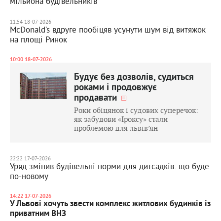
мільйона будівельників
11:54 18-07-2026
McDonald’s вдруге пообіцяв усунути шум від витяжок
на площі Ринок
10:00 18-07-2026
Будує без дозволів, судиться
роками і продовжує
продавати
Роки обіцянок і судових суперечок:
як забудови «Іроксу» стали
проблемою для львів’ян
22:22 17-07-2026
Уряд змінив будівельні норми для дитсадків: що буде
по-новому
14:22 17-07-2026
У Львові хочуть звести комплекс житлових будинків із
приватним ВНЗ