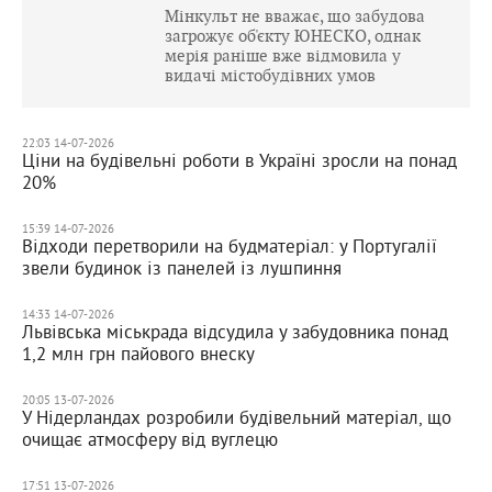
Мінкульт не вважає, що забудова
загрожує об'єкту ЮНЕСКО, однак
мерія раніше вже відмовила у
видачі містобудівних умов
22:03 14-07-2026
Ціни на будівельні роботи в Україні зросли на понад
20%
15:39 14-07-2026
Відходи перетворили на будматеріал: у Португалії
звели будинок із панелей із лушпиння
14:33 14-07-2026
Львівська міськрада відсудила у забудовника понад
1,2 млн грн пайового внеску
20:05 13-07-2026
У Нідерландах розробили будівельний матеріал, що
очищає атмосферу від вуглецю
17:51 13-07-2026