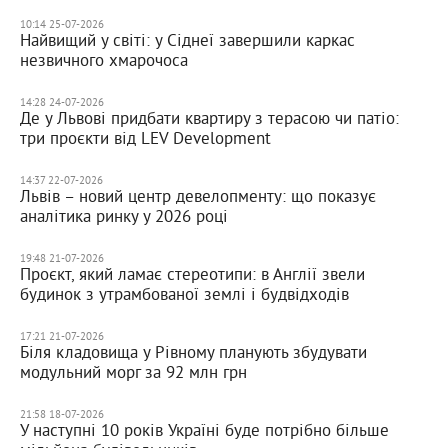
10:14 25-07-2026
Найвищий у світі: у Сіднеї завершили каркас
незвичного хмарочоса
14:28 24-07-2026
Де у Львові придбати квартиру з терасою чи патіо:
три проєкти від LEV Development
14:37 22-07-2026
Львів – новий центр девелопменту: що показує
аналітика ринку у 2026 році
19:48 21-07-2026
Проєкт, який ламає стереотипи: в Англії звели
будинок з утрамбованої землі і будвідходів
17:21 21-07-2026
Біля кладовища у Рівному планують збудувати
модульний морг за 92 млн грн
21:58 18-07-2026
У наступні 10 років Україні буде потрібно більше