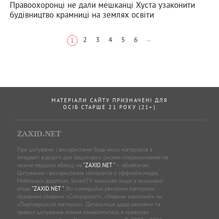
Правоохоронці не дали мешканці Хуста узаконити
будівництво крамниці на землях освіти
2
3
4
5
6
→
1
МАТЕРІАЛИ САЙТУ ПРИЗНАЧЕНІ ДЛЯ
ОСІБ СТАРШЕ 21 РОКУ (21+)
ZAXID.NET
При цитуванні і використанні будь-яких матеріалів в
Інтернеті відкриті для пошукових систем гіперпосилання не
нижче першого абзацу на
"ZAXID.NET "
— обов’язкові.
Цитування і використання матеріалів у оффлайн-медіа,
Мобільних додатках, SmartTV можливе лише з письмової
згоди
"ZAXID.NET "
. Всі комерційні рекламні матеріали
позначені словами «Спецпроєкт», «Новини компаній» чи
«Партнерський матеріал». Детальніше щодо реклами та
правил цитування можна ознайомитись в правилах