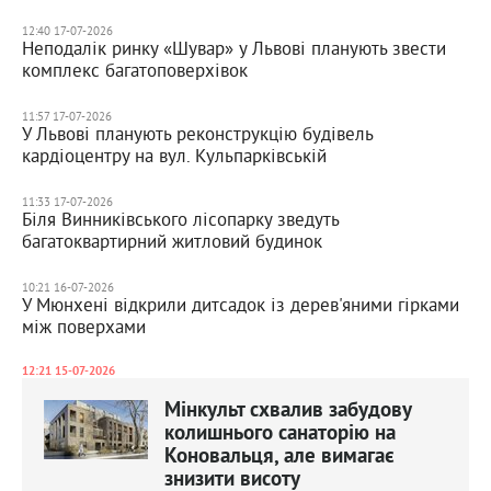
12:40 17-07-2026
Неподалік ринку «Шувар» у Львові планують звести
комплекс багатоповерхівок
11:57 17-07-2026
У Львові планують реконструкцію будівель
кардіоцентру на вул. Кульпарківській
11:33 17-07-2026
Біля Винниківського лісопарку зведуть
багатоквартирний житловий будинок
10:21 16-07-2026
У Мюнхені відкрили дитсадок із дерев'яними гірками
між поверхами
12:21 15-07-2026
Мінкульт схвалив забудову
колишнього санаторію на
Коновальця, але вимагає
знизити висоту