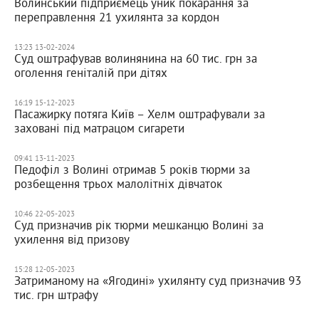
Волинський підприємець уник покарання за
переправлення 21 ухилянта за кордон
13:23 13-02-2024
Суд оштрафував волинянина на 60 тис. грн за
оголення геніталій при дітях
16:19 15-12-2023
Пасажирку потяга Київ – Хелм оштрафували за
заховані під матрацом сигарети
09:41 13-11-2023
Педофіл з Волині отримав 5 років тюрми за
розбещення трьох малолітніх дівчаток
10:46 22-05-2023
Суд призначив рік тюрми мешканцю Волині за
ухилення від призову
15:28 12-05-2023
Затриманому на «Ягодині» ухилянту суд призначив 93
тис. грн штрафу