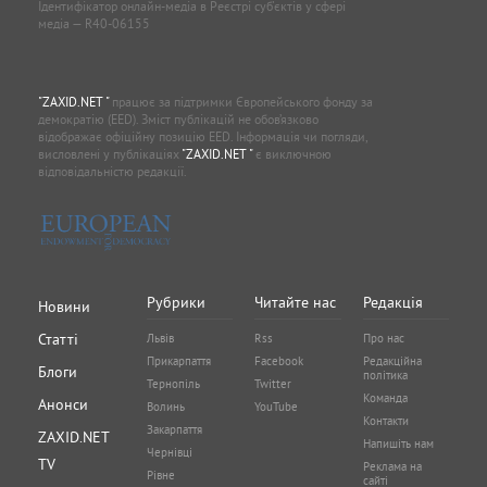
Ідентифікатор онлайн-медіа в Реєстрі суб'єктів у сфері
медіа — R40-06155
"ZAXID.NET "
працює за підтримки Європейського фонду за
демократію (EED). Зміст публікацій не обов’язково
відображає офіційну позицію EED. Інформація чи погляди,
висловлені у публікаціях
"ZAXID.NET "
є виключною
відповідальністю редакції.
Рубрики
Читайте нас
Редакція
Новини
Статті
Львів
Rss
Про нас
Прикарпаття
Facebook
Редакційна
Блоги
політика
Тернопіль
Twitter
Команда
Анонси
Волинь
YouTube
Контакти
Закарпаття
ZAXID.NET
Напишіть нам
Чернівці
TV
Реклама на
Рівне
сайті