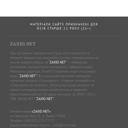
МАТЕРІАЛИ САЙТУ ПРИЗНАЧЕНІ ДЛЯ
ОСІБ СТАРШЕ 21 РОКУ (21+)
ZAXID.NET
При цитуванні і використанні будь-яких матеріалів в
Інтернеті відкриті для пошукових систем гіперпосилання не
нижче першого абзацу на
"ZAXID.NET "
— обов’язкові.
Цитування і використання матеріалів у оффлайн-медіа,
Мобільних додатках, SmartTV можливе лише з письмової
згоди
"ZAXID.NET "
. Всі комерційні рекламні матеріали
позначені словами «Спецпроєкт», «Новини компаній» чи
«Партнерський матеріал». Детальніше щодо реклами та
правил цитування можна ознайомитись в правилах
користування сайтом. Усі права захищені. © 2005—2026,
ТОВ “ЗАХІД.НЕТ”,
"ZAXID.NET "
.
Онлайн-медіа
«ZAXID.NET»
пл. Галицька, буд. 15, м. Львів, 79008
Телефон
+380 (32) 229-77-77
Адреса електронної пошти —
info@zaxid.net