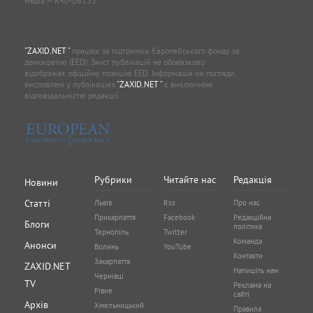
медіа — R40-06155
"ZAXID.NET "
працює за підтримки Європейського фонду за
демократію (EED). Зміст публікацій не обов’язково
відображає офіційну позицію EED. Інформація чи погляди,
висловлені у публікаціях
"ZAXID.NET "
є виключною
відповідальністю редакції.
Рубрики
Читайте нас
Редакція
Новини
Статті
Львів
Rss
Про нас
Прикарпаття
Facebook
Редакційна
Блоги
політика
Тернопіль
Twitter
Команда
Анонси
Волинь
YouTube
Контакти
Закарпаття
ZAXID.NET
Напишіть нам
Чернівці
TV
Реклама на
Рівне
сайті
Архів
Хмельницький
Правила