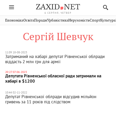
6 СЕРПНЯ, ЧЕТВЕР
Івано-
Публікації
Авто
Словко
Культура
Економіка
Освіта
Поради
Урбаністика
Нерухомість
Спорт
Культура
Стрий
Рівне
Франківськ
Світ
Економіка
Рецепти
Здоров'я
Дрогобич
Львів
Тернопіль
Сергій Шевчук
Кіно
Дім
Спорт
Краєзнавство
Хмельницький
Чернівці
Волинь
Фото
Освіта
Нерухомість
Домашні
Вінниця
Шептицький
Закарпаття
тварини
11:09 18-08-2023
Затриманий на хабарі депутат Рівненської облради
віддасть 2 млн грн для армії
20:27 07-06-2023
Депутата Рівненської обласної ради затримали на
хабарі в $1200
10:44 02-11-2022
Депутат Рівненської облради відсудив мільйон
гривень за 11 років під слідством