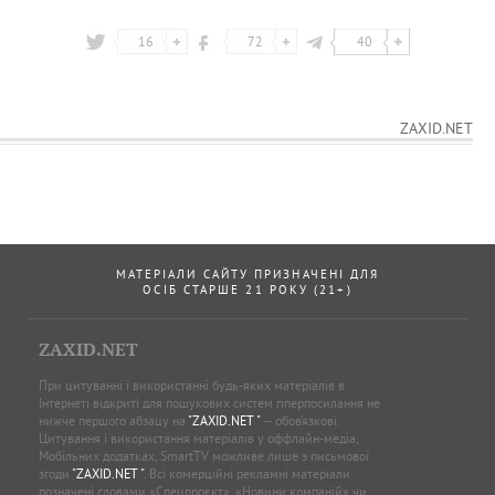
16
72
40
ZAXID.NET
МАТЕРІАЛИ САЙТУ ПРИЗНАЧЕНІ ДЛЯ
ОСІБ СТАРШЕ 21 РОКУ (21+)
ZAXID.NET
При цитуванні і використанні будь-яких матеріалів в
Інтернеті відкриті для пошукових систем гіперпосилання не
нижче першого абзацу на
"ZAXID.NET "
— обов’язкові.
Цитування і використання матеріалів у оффлайн-медіа,
Мобільних додатках, SmartTV можливе лише з письмової
згоди
"ZAXID.NET "
. Всі комерційні рекламні матеріали
позначені словами «Спецпроєкт», «Новини компаній» чи