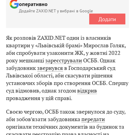
оперативно
Додайте ZAXID.NET у вибрані в Google
Додати
Як розповів ZAXID.NET один із власників
квартири у «Львівській брамі» Мирослав Голяк,
аби спробувати узаконити ЖК, у жовтні 2022
року мешканці
зареєстрували
ОСББ. Однак
забудовник
звернувся
в Господарський суд
Львівської області, аби скасувати рішення
установчих зборів про створення ОСББ. Спершу
суд відмовив, однак згодом
відкрив
провадження у цій справі.
Своєю чергою, ОСББ також звернулося до суду,
аби зобов’язати забудовника
передати
оригінали технічних документів на будинок та
скасувати
реєстрацію права власності на