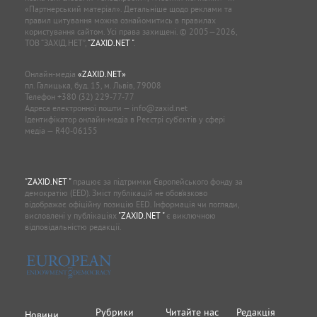
«Партнерський матеріал». Детальніше щодо реклами та
правил цитування можна ознайомитись в правилах
користування сайтом. Усі права захищені. © 2005—2026,
ТОВ “ЗАХІД.НЕТ”,
"ZAXID.NET "
.
Онлайн-медіа
«ZAXID.NET»
пл. Галицька, буд. 15, м. Львів, 79008
Телефон
+380 (32) 229-77-77
Адреса електронної пошти —
info@zaxid.net
Ідентифікатор онлайн-медіа в Реєстрі суб'єктів у сфері
медіа — R40-06155
"ZAXID.NET "
працює за підтримки Європейського фонду за
демократію (EED). Зміст публікацій не обов’язково
відображає офіційну позицію EED. Інформація чи погляди,
висловлені у публікаціях
"ZAXID.NET "
є виключною
відповідальністю редакції.
Рубрики
Читайте нас
Редакція
Новини