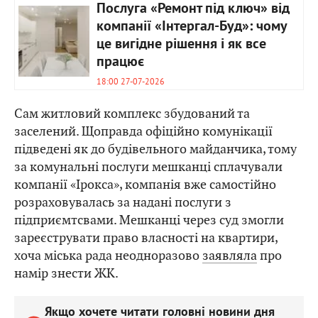
Послуга «Ремонт під ключ» від
компанії «Інтергал-Буд»: чому
це вигідне рішення і як все
працює
18:00 27-07-2026
Сам житловий комплекс збудований та
заселений. Щоправда офіційно комунікації
підведені як до будівельного майданчика, тому
за комунальні послуги мешканці сплачували
компанії «Ірокса», компанія вже самостійно
розраховувалась за надані послуги з
підприємтсвами. Мешканці через суд змогли
зареєструвати право власності на квартири,
хоча міська рада неодноразово
заявляла
про
намір знести ЖК.
Якщо хочете читати головні новини дня