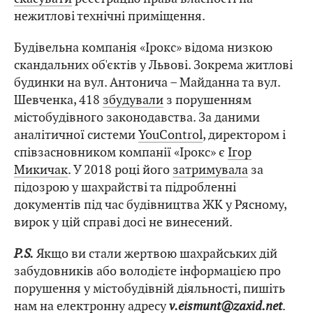
нежитлові технічні приміщення.
Будівельна компанія «Ірокс» відома низкою
скандальних об'єктів у Львові. Зокрема житлові
будинки на вул. Антонича – Майданна та вул.
Шевченка, 418
збудували
з порушенням
містобудівного законодавства. За даними
аналітичної системи
YouControl
, директором і
співзасновником компанії «Ірокс» є
Ігор
Микичак
. У 2018 році його
затримувала
за
підозрою у шахрайстві та підробленні
документів під час будівництва ЖК у Рясному,
вирок у цій справі досі не винесений.
P.S.
Якщо ви стали жертвою шахрайських дій
забудовників або володієте інформацією про
порушення у містобудівній діяльності, пишіть
нам на електронну адресу
v.eismunt@zaxid.net
.