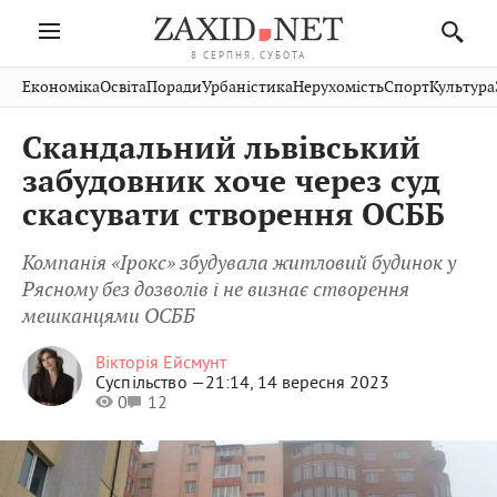
8 СЕРПНЯ, СУБОТА
Івано-
Публікації
Авто
Словко
Культура
Економіка
Освіта
Поради
Урбаністика
Нерухомість
Спорт
Культура
Стрий
Рівне
Франківськ
Світ
Економіка
Рецепти
Здоров'я
Дрогобич
Львів
Тернопіль
Скандальний львівський
Кіно
Дім
Спорт
Краєзнавство
Хмельницький
Чернівці
Волинь
забудовник хоче через суд
Фото
Освіта
Нерухомість
Домашні
Вінниця
Шептицький
скасувати створення ОСББ
Закарпаття
тварини
Компанія «Ірокс» збудувала житловий будинок у
Рясному без дозволів і не визнає створення
мешканцями ОСББ
Вікторія Ейсмунт
Суспільство —
21:14, 14 вересня 2023
0
12